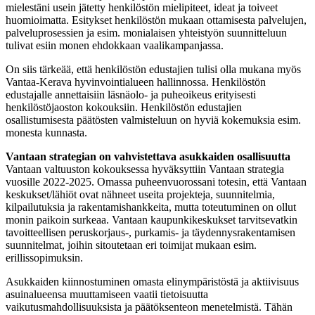
mielestäni usein jätetty henkilöstön mielipiteet, ideat ja toiveet
huomioimatta. Esitykset henkilöstön mukaan ottamisesta palvelujen,
palveluprosessien ja esim. monialaisen yhteistyön suunnitteluun
tulivat esiin monen ehdokkaan vaalikampanjassa.
On siis tärkeää, että henkilöstön edustajien tulisi olla mukana myös
Vantaa-Kerava hyvinvointialueen hallinnossa. Henkilöstön
edustajalle annettaisiin läsnäolo- ja puheoikeus erityisesti
henkilöstöjaoston kokouksiin. Henkilöstön edustajien
osallistumisesta päätösten valmisteluun on hyviä kokemuksia esim.
monesta kunnasta.
Vantaan strategian on vahvistettava asukkaiden osallisuutta
Vantaan valtuuston kokouksessa hyväksyttiin Vantaan strategia
vuosille 2022-2025. Omassa puheenvuorossani totesin, että Vantaan
keskukset/lähiöt ovat nähneet useita projekteja, suunnitelmia,
kilpailutuksia ja rakentamishankkeita, mutta toteutuminen on ollut
monin paikoin surkeaa. Vantaan kaupunkikeskukset tarvitsevatkin
tavoitteellisen peruskorjaus-, purkamis- ja täydennysrakentamisen
suunnitelmat, joihin sitoutetaan eri toimijat mukaan esim.
erillissopimuksin.
Asukkaiden kiinnostuminen omasta elinympäristöstä ja aktiivisuus
asuinalueensa muuttamiseen vaatii tietoisuutta
vaikutusmahdollisuuksista ja päätöksenteon menetelmistä. Tähän