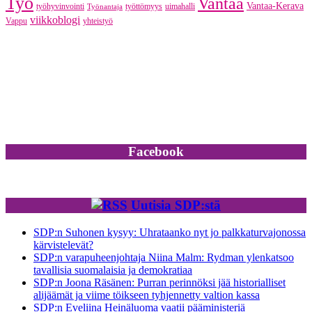
Työ
Vantaa
Vantaa-Kerava
työhyvinvointi
työttömyys
uimahalli
Työnantaja
viikkoblogi
Vappu
yhteistyö
Facebook
Uutisia SDP:stä
SDP:n Suhonen kysyy: Uhrataanko nyt jo palkkaturvajonossa
kärvistelevät?
SDP:n varapuheenjohtaja Niina Malm: Rydman ylenkatsoo
tavallisia suomalaisia ja demokratiaa
SDP:n Joona Räsänen: Purran perinnöksi jää historialliset
alijäämät ja viime töikseen tyhjennetty valtion kassa
SDP:n Eveliina Heinäluoma vaatii pääministeriä