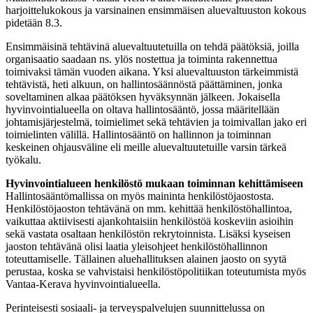
harjoittelukokous ja varsinainen ensimmäisen aluevaltuuston kokous
pidetään 8.3.
Ensimmäisinä tehtävinä aluevaltuutetuilla on tehdä päätöksiä, joilla
organisaatio saadaan ns. ylös nostettua ja toiminta rakennettua
toimivaksi tämän vuoden aikana. Yksi aluevaltuuston tärkeimmistä
tehtävistä, heti alkuun, on hallintosäännöstä päättäminen, jonka
soveltaminen alkaa päätöksen hyväksynnän jälkeen. Jokaisella
hyvinvointialueella on oltava hallintosääntö, jossa määritellään
johtamisjärjestelmä, toimielimet sekä tehtävien ja toimivallan jako eri
toimielinten välillä. Hallintosääntö on hallinnon ja toiminnan
keskeinen ohjausväline eli meille aluevaltuutetuille varsin tärkeä
työkalu.
Hyvinvointialueen henkilöstö mukaan toiminnan kehittämiseen
Hallintosääntömallissa on myös maininta henkilöstöjaostosta.
Henkilöstöjaoston tehtävänä on mm. kehittää henkilöstöhallintoa,
vaikuttaa aktiivisesti ajankohtaisiin henkilöstöä koskeviin asioihin
sekä vastata osaltaan henkilöstön rekrytoinnista. Lisäksi kyseisen
jaoston tehtävänä olisi laatia yleisohjeet henkilöstöhallinnon
toteuttamiselle. Tällainen aluehallituksen alainen jaosto on syytä
perustaa, koska se vahvistaisi henkilöstöpolitiikan toteutumista myös
Vantaa-Kerava hyvinvointialueella.
Perinteisesti sosiaali- ja terveyspalvelujen suunnittelussa on