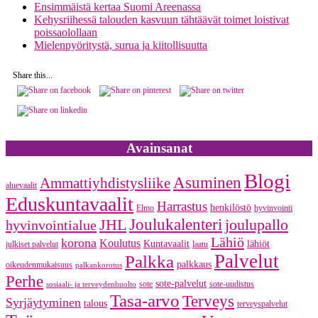
Ensimmäistä kertaa Suomi Areenassa
kumpikin
Kehysriihessä talouden kasvuun tähtäävät toimet loistivat
valtuutettujen
poissaolollaan
työkaluja
Mielenpyöritystä, surua ja kiitollisuutta
Share this...
Avainsanat
Blogi
Asuminen
Ammattiyhdistysliike
aluevaalit
Eduskuntavaalit
Harrastus
henkilöstö
Elmo
hyvinvointi
JHL
Joulukalenteri
joulupallo
hyvinvointialue
Lähiö
korona
Koulutus
Kuntavaalit
lähiöt
julkiset palvelut
laatu
Palvelut
Palkka
palkkaus
oikeudenmukaisuus
palkankorotus
Perhe
sote-palvelut
sote
sote-uudistus
sosiaali- ja terveydenhuolto
Tasa-arvo
Terveys
Syrjäytyminen
talous
terveyspalvelut