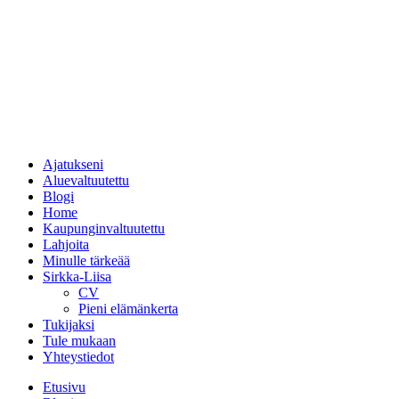
Ajatukseni
Aluevaltuutettu
Blogi
Home
Kaupunginvaltuutettu
Lahjoita
Minulle tärkeää
Sirkka-Liisa
CV
Pieni elämänkerta
Tukijaksi
Tule mukaan
Yhteystiedot
Etusivu