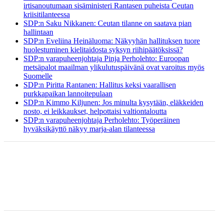
irtisanoutumaan sisäministeri Rantasen puheista Ceutan
kriisitilanteessa
SDP:n Saku Nikkanen: Ceutan tilanne on saatava pian
hallintaan
SDP:n Eveliina Heinäluoma: Näkyyhän hallituksen tuore
huolestuminen kielitaidosta syksyn riihipäätöksissä?
SDP:n varapuheenjohtaja Pinja Perholehto: Euroopan
metsäpalot maailman ylikulutuspäivänä ovat varoitus myös
Suomelle
SDP:n Piritta Rantanen: Hallitus keksi vaarallisen
purkkapaikan lannoitepulaan
SDP:n Kimmo Kiljunen: Jos minulta kysytään, eläkkeiden
nosto, ei leikkaukset, helpottaisi valtiontaloutta
SDP:n varapuheenjohtaja Perholehto: Työperäinen
hyväksikäyttö näkyy marja-alan tilanteessa
ETUSIVU
BLOGI
AJATUKSENI
YHTEYSTIEDOT
TAPAHTUMAT