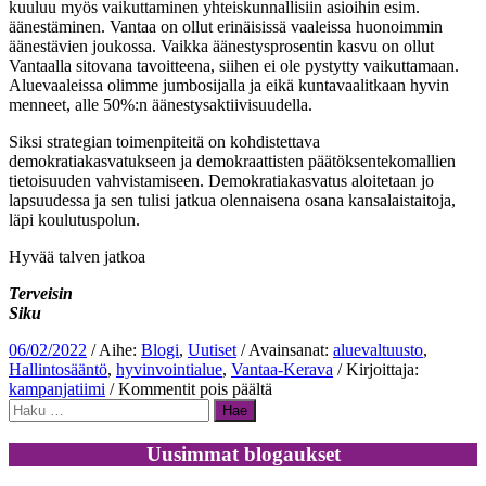
kuuluu myös vaikuttaminen yhteiskunnallisiin asioihin esim.
äänestäminen. Vantaa on ollut erinäisissä vaaleissa huonoimmin
äänestävien joukossa. Vaikka äänestysprosentin kasvu on ollut
Vantaalla sitovana tavoitteena, siihen ei ole pystytty vaikuttamaan.
Aluevaaleissa olimme jumbosijalla ja eikä kuntavaalitkaan hyvin
menneet, alle 50%:n äänestysaktiivisuudella.
Siksi strategian toimenpiteitä on kohdistettava
demokratiakasvatukseen ja demokraattisten päätöksentekomallien
tietoisuuden vahvistamiseen. Demokratiakasvatus aloitetaan jo
lapsuudessa ja sen tulisi jatkua olennaisena osana kansalaistaitoja,
läpi koulutuspolun.
Hyvää talven jatkoa
Terveisin
Siku
06/02/2022
/ Aihe:
Blogi
,
Uutiset
/ Avainsanat:
aluevaltuusto
,
Hallintosääntö
,
hyvinvointialue
,
Vantaa-Kerava
/ Kirjoittaja:
artikkelissa
kampanjatiimi
/
Kommentit pois päältä
Haku:
Aluevaltuuston
hallintosääntö
ja
Uusimmat blogaukset
Vantaan
strategia,