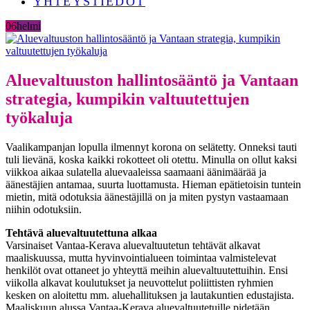
YHTEYSTIEDOT
06
helmi
Aluevaltuuston hallintosääntö ja Vantaan
strategia, kumpikin valtuutettujen
työkaluja
Vaalikampanjan lopulla ilmennyt korona on selätetty. Onneksi tauti
tuli lievänä, koska kaikki rokotteet oli otettu. Minulla on ollut kaksi
viikkoa aikaa sulatella aluevaaleissa saamaani äänimäärää ja
äänestäjien antamaa, suurta luottamusta. Hieman epätietoisin tuntein
mietin, mitä odotuksia äänestäjillä on ja miten pystyn vastaamaan
niihin odotuksiin.
Tehtävä aluevaltuutettuna alkaa
Varsinaiset Vantaa-Kerava aluevaltuutetun tehtävät alkavat
maaliskuussa, mutta hyvinvointialueen toimintaa valmistelevat
henkilöt ovat ottaneet jo yhteyttä meihin aluevaltuutettuihin. Ensi
viikolla alkavat koulutukset ja neuvottelut poliittisten ryhmien
kesken on aloitettu mm. aluehallituksen ja lautakuntien edustajista.
Maaliskuun alussa Vantaa-Kerava aluevaltuutetuille pidetään