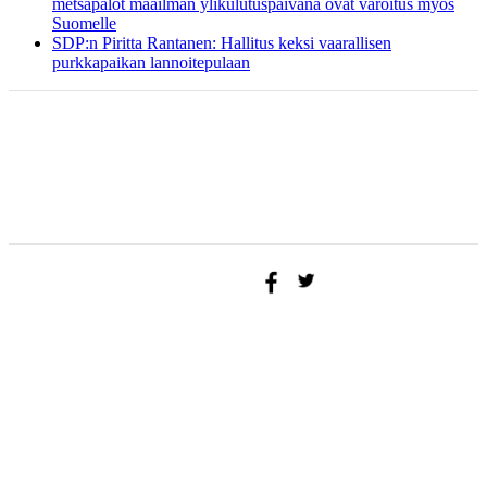
metsäpalot maailman ylikulutuspäivänä ovat varoitus myös
Suomelle
SDP:n Piritta Rantanen: Hallitus keksi vaarallisen
purkkapaikan lannoitepulaan
ETUSIVU
BLOGI
AJATUKSENI
YHTEYSTIEDOT
TAPAHTUMAT