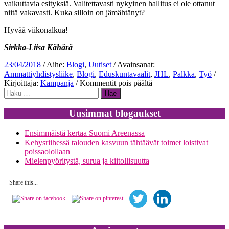
vaikuttavia esityksiä. Valitettavasti nykyinen hallitus ei ole ottanut
niitä vakavasti. Kuka silloin on jämähtänyt?
Hyvää viikonalkua!
Sirkka-Liisa Kähärä
23/04/2018
/ Aihe:
Blogi
,
Uutiset
/ Avainsanat:
Ammattiyhdistysliike
,
Blogi
,
Eduskuntavaalit
,
JHL
,
Palkka
,
Työ
/
artikkelissa
Kirjoittaja:
Kampanja
/
Kommentit pois päältä
Haku:
Ammattiyhdistysliike
ajattelee
jäsentensä
Uusimmat blogaukset
tulevaisuutta
Ensimmäistä kertaa Suomi Areenassa
Kehysriihessä talouden kasvuun tähtäävät toimet loistivat
poissaolollaan
Mielenpyöritystä, surua ja kiitollisuutta
Share this...