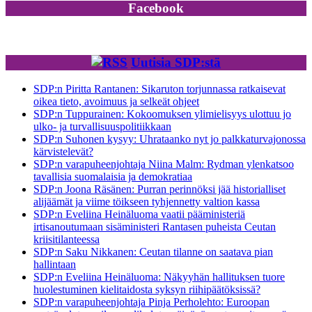
Facebook
Uutisia SDP:stä
SDP:n Piritta Rantanen: Sikaruton torjunnassa ratkaisevat
oikea tieto, avoimuus ja selkeät ohjeet
SDP:n Tuppurainen: Kokoomuksen ylimielisyys ulottuu jo
ulko- ja turvallisuuspolitiikkaan
SDP:n Suhonen kysyy: Uhrataanko nyt jo palkkaturvajonossa
kärvistelevät?
SDP:n varapuheenjohtaja Niina Malm: Rydman ylenkatsoo
tavallisia suomalaisia ja demokratiaa
SDP:n Joona Räsänen: Purran perinnöksi jää historialliset
alijäämät ja viime töikseen tyhjennetty valtion kassa
SDP:n Eveliina Heinäluoma vaatii pääministeriä
irtisanoutumaan sisäministeri Rantasen puheista Ceutan
kriisitilanteessa
SDP:n Saku Nikkanen: Ceutan tilanne on saatava pian
hallintaan
SDP:n Eveliina Heinäluoma: Näkyyhän hallituksen tuore
huolestuminen kielitaidosta syksyn riihipäätöksissä?
SDP:n varapuheenjohtaja Pinja Perholehto: Euroopan