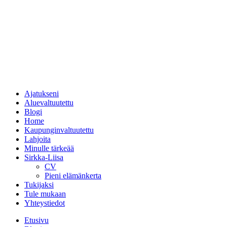
Ajatukseni
Aluevaltuutettu
Blogi
Home
Kaupunginvaltuutettu
Lahjoita
Minulle tärkeää
Sirkka-Liisa
CV
Pieni elämänkerta
Tukijaksi
Tule mukaan
Yhteystiedot
Etusivu