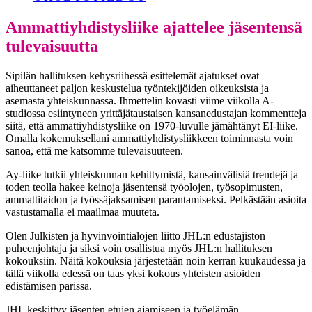
Ammattiyhdistysliike ajattelee jäsentensä
tulevaisuutta
Sipilän hallituksen kehysriihessä esittelemät ajatukset ovat
aiheuttaneet paljon keskustelua työntekijöiden oikeuksista ja
asemasta yhteiskunnassa. Ihmettelin kovasti viime viikolla A-
studiossa esiintyneen yrittäjätaustaisen kansanedustajan kommentteja
siitä, että ammattiyhdistysliike on 1970-luvulle jämähtänyt EI-liike.
Omalla kokemuksellani ammattiyhdistysliikkeen toiminnasta voin
sanoa, että me katsomme tulevaisuuteen.
Ay-liike tutkii yhteiskunnan kehittymistä, kansainvälisiä trendejä ja
toden teolla hakee keinoja jäsentensä työolojen, työsopimusten,
ammattitaidon ja työssäjaksamisen parantamiseksi. Pelkästään asioita
vastustamalla ei maailmaa muuteta.
Olen Julkisten ja hyvinvointialojen liitto JHL:n edustajiston
puheenjohtaja ja siksi voin osallistua myös JHL:n hallituksen
kokouksiin. Näitä kokouksia järjestetään noin kerran kuukaudessa ja
tällä viikolla edessä on taas yksi kokous yhteisten asioiden
edistämisen parissa.
JHL keskittyy jäsenten etujen ajamiseen ja työelämän