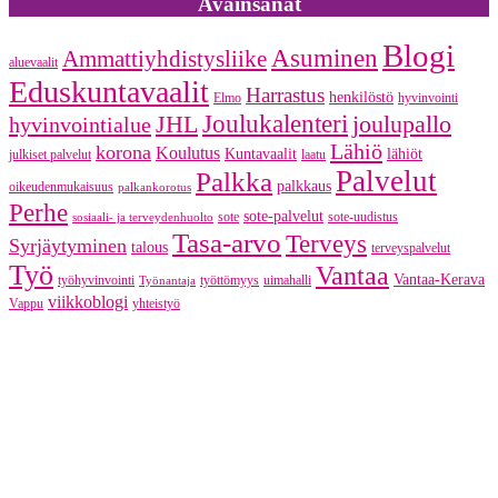
Avainsanat
Blogi
Asuminen
Ammattiyhdistysliike
aluevaalit
Eduskuntavaalit
Harrastus
henkilöstö
Elmo
hyvinvointi
JHL
Joulukalenteri
joulupallo
hyvinvointialue
Lähiö
korona
Koulutus
Kuntavaalit
lähiöt
julkiset palvelut
laatu
Palvelut
Palkka
palkkaus
oikeudenmukaisuus
palkankorotus
Perhe
sote-palvelut
sote
sote-uudistus
sosiaali- ja terveydenhuolto
Tasa-arvo
Terveys
Syrjäytyminen
talous
terveyspalvelut
Työ
Vantaa
Vantaa-Kerava
työhyvinvointi
työttömyys
uimahalli
Työnantaja
viikkoblogi
Vappu
yhteistyö