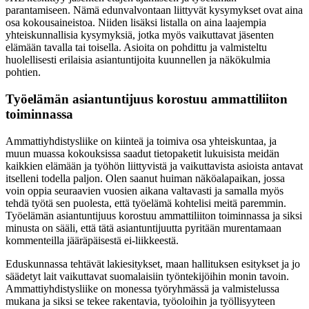
parantamiseen. Nämä edunvalvontaan liittyvät kysymykset ovat aina
osa kokousaineistoa. Niiden lisäksi listalla on aina laajempia
yhteiskunnallisia kysymyksiä, jotka myös vaikuttavat jäsenten
elämään tavalla tai toisella. Asioita on pohdittu ja valmisteltu
huolellisesti erilaisia asiantuntijoita kuunnellen ja näkökulmia
pohtien.
Työelämän asiantuntijuus korostuu ammattiliiton
toiminnassa
Ammattiyhdistysliike on kiinteä ja toimiva osa yhteiskuntaa, ja
muun muassa kokouksissa saadut tietopaketit lukuisista meidän
kaikkien elämään ja työhön liittyvistä ja vaikuttavista asioista antavat
itselleni todella paljon. Olen saanut huiman näköalapaikan, jossa
voin oppia seuraavien vuosien aikana valtavasti ja samalla myös
tehdä työtä sen puolesta, että työelämä kohtelisi meitä paremmin.
Työelämän asiantuntijuus korostuu ammattiliiton toiminnassa ja siksi
minusta on sääli, että tätä asiantuntijuutta pyritään murentamaan
kommenteilla jääräpäisestä ei-liikkeestä.
Eduskunnassa tehtävät lakiesitykset, maan hallituksen esitykset ja jo
säädetyt lait vaikuttavat suomalaisiin työntekijöihin monin tavoin.
Ammattiyhdistysliike on monessa työryhmässä ja valmistelussa
mukana ja siksi se tekee rakentavia, työoloihin ja työllisyyteen