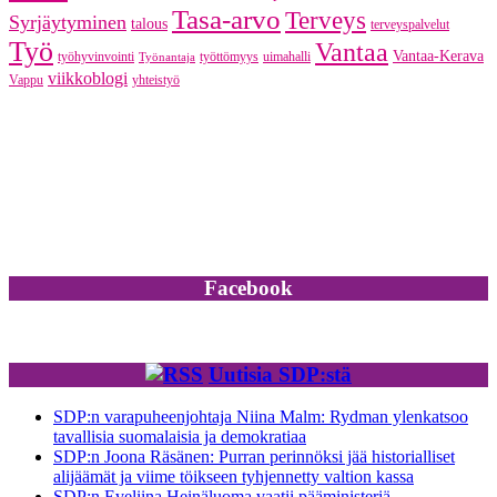
Tasa-arvo
Terveys
Syrjäytyminen
talous
terveyspalvelut
Työ
Vantaa
Vantaa-Kerava
työhyvinvointi
työttömyys
uimahalli
Työnantaja
viikkoblogi
Vappu
yhteistyö
Facebook
Uutisia SDP:stä
SDP:n varapuheenjohtaja Niina Malm: Rydman ylenkatsoo
tavallisia suomalaisia ja demokratiaa
SDP:n Joona Räsänen: Purran perinnöksi jää historialliset
alijäämät ja viime töikseen tyhjennetty valtion kassa
SDP:n Eveliina Heinäluoma vaatii pääministeriä