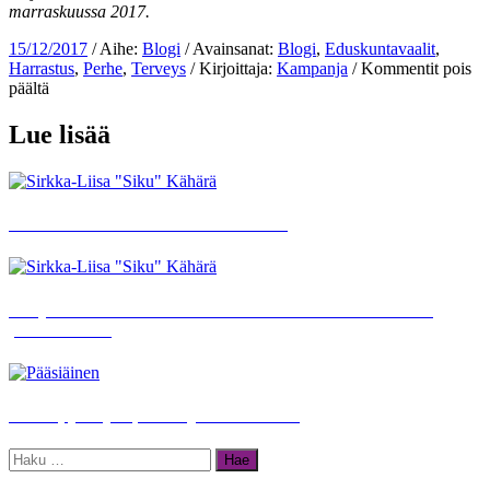
marraskuussa 2017.
15/12/2017
/ Aihe:
Blogi
/ Avainsanat:
Blogi
,
Eduskuntavaalit
,
Harrastus
,
Perhe
,
Terveys
/ Kirjoittaja:
Kampanja
/
Kommentit pois
artikkelissa
päältä
Harrastamisen
hintalappuun
Lue lisää
0
euroa!
Ensimmäistä kertaa Suomi Areenassa
Kehysriihessä talouden kasvuun tähtäävät toimet loistivat
poissaolollaan
Mielenpyöritystä, surua ja kiitollisuutta
Haku: