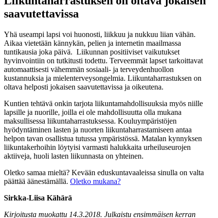
Liikuntaharrastuksen on oltava jokaisen
saavutettavissa
Yhä useampi lapsi voi huonosti, liikkuu ja nukkuu liian vähän.
Aikaa vietetään kännykän, pelien ja internetin maailmassa
tuntikausia joka päivä. Liikunnan positiiviset vaikutukset
hyvinvointiin on tutkitusti todettu. Terveemmät lapset tarkoittavat
automaattisesti vähemmän sosiaali- ja terveydenhuollon
kustannuksia ja mielenterveysongelmia. Liikuntaharrastuksen on
oltava helposti jokaisen saavutettavissa ja oikeutena.
Kuntien tehtävä onkin tarjota liikuntamahdollisuuksia myös niille
lapsille ja nuorille, joilla ei ole mahdollisuutta olla mukana
maksullisessa liikuntaharrastuksessa. Kouluympäristöjen
hyödyntäminen lasten ja nuorten liikuntaharrastamiseen antaa
helpon tavan osallistua tutussa ympäristössä. Matalan kynnyksen
liikuntakerhoihin löytyisi varmasti halukkaita urheiluseurojen
aktiiveja, huoli lasten liikunnasta on yhteinen.
Oletko samaa mieltä? Kevään eduskuntavaaleissa sinulla on valta
päättää äänestämällä.
Oletko mukana?
Sirkka-Liisa Kähärä
Kirjoitusta muokattu 14.3.2018. Julkaistu ensimmäisen kerran