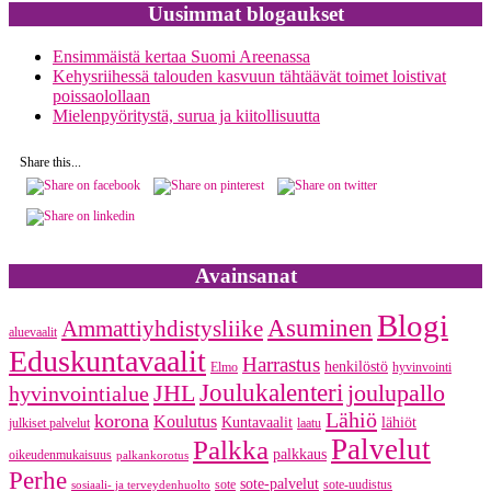
Uusimmat blogaukset
Ensimmäistä kertaa Suomi Areenassa
Kehysriihessä talouden kasvuun tähtäävät toimet loistivat
poissaolollaan
Mielenpyöritystä, surua ja kiitollisuutta
Share this...
Avainsanat
Blogi
Asuminen
Ammattiyhdistysliike
aluevaalit
Eduskuntavaalit
Harrastus
henkilöstö
Elmo
hyvinvointi
JHL
Joulukalenteri
joulupallo
hyvinvointialue
Lähiö
korona
Koulutus
Kuntavaalit
lähiöt
julkiset palvelut
laatu
Palvelut
Palkka
palkkaus
oikeudenmukaisuus
palkankorotus
Perhe
sote-palvelut
sote
sote-uudistus
sosiaali- ja terveydenhuolto