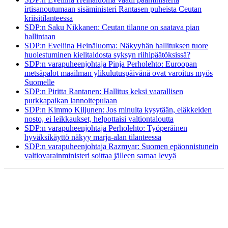
irtisanoutumaan sisäministeri Rantasen puheista Ceutan
kriisitilanteessa
SDP:n Saku Nikkanen: Ceutan tilanne on saatava pian
hallintaan
SDP:n Eveliina Heinäluoma: Näkyyhän hallituksen tuore
huolestuminen kielitaidosta syksyn riihipäätöksissä?
SDP:n varapuheenjohtaja Pinja Perholehto: Euroopan
metsäpalot maailman ylikulutuspäivänä ovat varoitus myös
Suomelle
SDP:n Piritta Rantanen: Hallitus keksi vaarallisen
purkkapaikan lannoitepulaan
SDP:n Kimmo Kiljunen: Jos minulta kysytään, eläkkeiden
nosto, ei leikkaukset, helpottaisi valtiontaloutta
SDP:n varapuheenjohtaja Perholehto: Työperäinen
hyväksikäyttö näkyy marja-alan tilanteessa
SDP:n varapuheenjohtaja Razmyar: Suomen epäonnistunein
valtiovarainministeri soittaa jälleen samaa levyä
ETUSIVU
BLOGI
AJATUKSENI
YHTEYSTIEDOT
TAPAHTUMAT