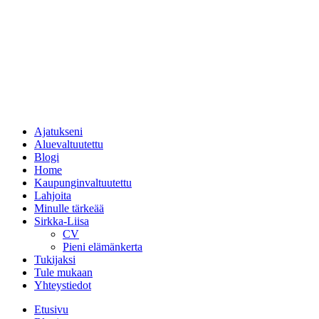
Ajatukseni
Aluevaltuutettu
Blogi
Home
Kaupunginvaltuutettu
Lahjoita
Minulle tärkeää
Sirkka-Liisa
CV
Pieni elämänkerta
Tukijaksi
Tule mukaan
Yhteystiedot
Etusivu