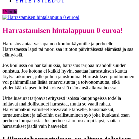
YHTEYSTIEDOT
15
joulu
Harrastamisen hintalappuun 0 euroa!
Harrastus antaa vastapainoa koulunkäynnille ja perheelle.
Harrastaessa lapsi tai nuori saa irtioton päivittäisestä elämästä ja saa
elämyksiä.
Jos koulussa on hankaluuksia, harrastus tarjoaa mahdollisuuden
onnistua. Jos kotona ei kaikki hyvin, saattaa harrastuksen kautta
löytyä aikuinen, jolle puhua ja uskoutua. Harrastuksen puuttuminen
voi pahimmillaan lisätä eriarvoisuutta ja toivottomuutta, eikä
yhdenkään lapsen tulisi kokea sitä elämänsä alkuvaiheessa.
Urheiluseurat tarjoavat eritysesti isoissa kaupungeissa todella
mittavat mahdollisuudet harrastaa, mutta se vaatii rahaa.
Halvimmatkin varusteet kasvavalle lapselle, kausimaksut,
turnausmaksut ja talkoihin osallistuminen syö joka kuukausi osan
perheen lompakosta. Jos perheessä on useampi lapsi, saattaa
harrastukset jäädä vain haaveeksi.