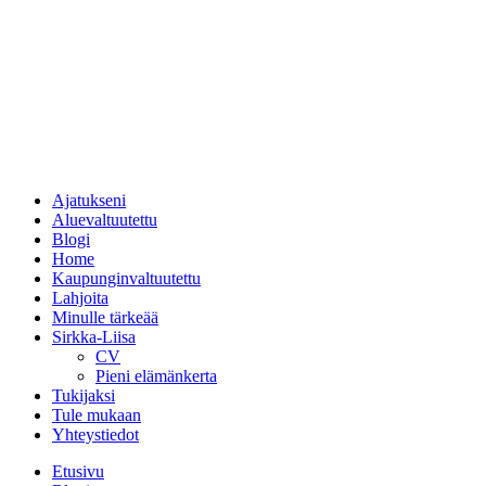
Ajatukseni
Aluevaltuutettu
Blogi
Home
Kaupunginvaltuutettu
Lahjoita
Minulle tärkeää
Sirkka-Liisa
CV
Pieni elämänkerta
Tukijaksi
Tule mukaan
Yhteystiedot
Etusivu