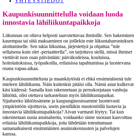
YHTEYSTIEDOT
Kaupunkisuunnittelulla voidaan luoda
innostavia lähiliikuntapaikkoja
Liikunnan on oltava helposti saavutettavaa ihmisille. Sen hakeminen
kauempaa tai siitä maksaminen on joillekin este liikuntaharrastuksen
aloittamiselle. Sen takia liikuntaa, järjestettyä ja ohjattua ”tule
sellaisena kuin olet -periaatteella”, on tarjottava siellä, missä ihmiset
viettävät ison osan päivästään: päiväkodeissa, kouluissa,
hoitolaitoksissa, työpaikoilla, erilaisissa tapahtumissa ja luontevana
osana vapaa-aikaa.
Kaupunkisuunnittelusta ja maankäytöstä ei ehkä ensimmäisenä tule
mieleen lähiliikunta. Näin kuitenkin pitäisi olla. Nämä asiat kulkevat
käsi kädessä: Samalla kun rakennetaan ja peruskorjataan vanhoja
lähiöitä, olisi otettava tarkasteluun myös lähiliikuntapaikat.
Sijaitseeko lähiöissämme ja kaupunginosissamme luontevasti
ympäristöön sijoittuvia, usein pienilläkin muutostöillä luotavia ja
innostavia lähiliikuntapaikkoja? Aivan varmasti löytyy. Tai kun
rakennetaan uusia asuinalueita, voidaanko sinne suoraan kaavoittaa
erilaisia lähiliikuntapaikkoja, joita lähdetään toteuttamaan
samanaikaisesti ensimmäisten asuinrakennusten ja palvelujen
kanssa.