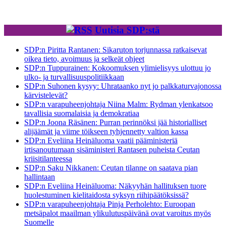
Uutisia SDP:stä
SDP:n Piritta Rantanen: Sikaruton torjunnassa ratkaisevat
oikea tieto, avoimuus ja selkeät ohjeet
SDP:n Tuppurainen: Kokoomuksen ylimielisyys ulottuu jo
ulko- ja turvallisuuspolitiikkaan
SDP:n Suhonen kysyy: Uhrataanko nyt jo palkkaturvajonossa
kärvistelevät?
SDP:n varapuheenjohtaja Niina Malm: Rydman ylenkatsoo
tavallisia suomalaisia ja demokratiaa
SDP:n Joona Räsänen: Purran perinnöksi jää historialliset
alijäämät ja viime töikseen tyhjennetty valtion kassa
SDP:n Eveliina Heinäluoma vaatii pääministeriä
irtisanoutumaan sisäministeri Rantasen puheista Ceutan
kriisitilanteessa
SDP:n Saku Nikkanen: Ceutan tilanne on saatava pian
hallintaan
SDP:n Eveliina Heinäluoma: Näkyyhän hallituksen tuore
huolestuminen kielitaidosta syksyn riihipäätöksissä?
SDP:n varapuheenjohtaja Pinja Perholehto: Euroopan
metsäpalot maailman ylikulutuspäivänä ovat varoitus myös
Suomelle