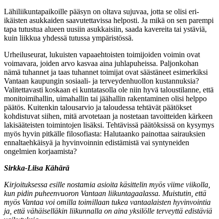
Lähiliikuntapaikoille pääsyn on oltava sujuvaa, jotta se olisi eri-
ikäisten asukkaiden saavutettavissa helposti. Ja mikä on sen parempi
tapa tutustua alueen uusiin asukkaisiin, saada kavereita tai ystäviä,
kuin liikkua yhdessä tutussa ympäristössä.
Urheiluseurat, lukuisten vapaaehtoisten toimijoiden voimin ovat
voimavara, joiden arvo kasvaa aina juhlapuheissa. Paljonkohan
nämä tuhannet ja taas tuhannet toimijat ovat säästäneet esimerkiksi
Vantaan kaupungin sosiaali- ja terveydenhuollon kustannuksia?
Valitettavasti koskaan ei kuntatasolla ole niin hyvä taloustilanne, että
monitoimihallin, uimahallin tai jäähallin rakentaminen olisi helppo
päätös. Kuitenkin talousarvio ja taloudessa tehtävät päätökset
kohdistuvat siihen, mitä arvotetaan ja nostetaan tavoitteiden kärkeen
lakisääteisten toimintojen lisäksi. Tehtävissä päätöksissä on kysymys
myös hyvin pitkälle filosofiasta: Halutaanko painottaa sairauksien
ennaltaehkäisyä ja hyvinvoinnin edistämistä vai syntyneiden
ongelmien korjaamista?
Sirkka-Liisa Kähärä
Kirjoituksessa esille nostamia asioita käsittelin myös viime viikolla,
kun pidin puheenvuoron Vantaan liikuntagaalassa. Muistutin, että
myös Vantaa voi omilla toimillaan tukea vantaalaisten hyvinvointia
ja, että vähäiselläkin liikunnalla on aina yksilölle terveyttä edistäviä