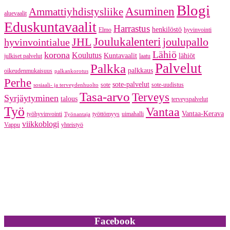
Blogi
Asuminen
Ammattiyhdistysliike
aluevaalit
Eduskuntavaalit
Harrastus
henkilöstö
Elmo
hyvinvointi
JHL
Joulukalenteri
joulupallo
hyvinvointialue
Lähiö
korona
Koulutus
Kuntavaalit
lähiöt
julkiset palvelut
laatu
Palvelut
Palkka
palkkaus
oikeudenmukaisuus
palkankorotus
Perhe
sote-palvelut
sote
sote-uudistus
sosiaali- ja terveydenhuolto
Tasa-arvo
Terveys
Syrjäytyminen
talous
terveyspalvelut
Työ
Vantaa
Vantaa-Kerava
työhyvinvointi
työttömyys
uimahalli
Työnantaja
viikkoblogi
Vappu
yhteistyö
Facebook