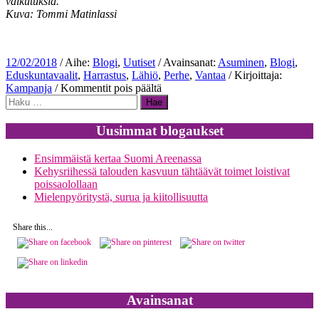
vaikutuksia.
Kuva: Tommi Matinlassi
12/02/2018
/ Aihe:
Blogi
,
Uutiset
/ Avainsanat:
Asuminen
,
Blogi
,
Eduskuntavaalit
,
Harrastus
,
Lähiö
,
Perhe
,
Vantaa
/ Kirjoittaja:
artikkelissa
Kampanja
/
Kommentit pois päältä
Haku:
Kaupunkisuunnittelulla
voidaan
luoda
Uusimmat blogaukset
innostavia
lähiliikuntapaikkoja
Ensimmäistä kertaa Suomi Areenassa
Kehysriihessä talouden kasvuun tähtäävät toimet loistivat
poissaolollaan
Mielenpyöritystä, surua ja kiitollisuutta
Share this...
Avainsanat