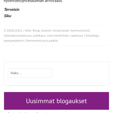
hyvinvointiyhteiskunnan arvovaalit.
Terveisin
Siku
18/01/2022
/ Aihe:
Blogi
,
Uutiset
/ Avainsanat:
harmonisointi
,
oikeudenmukaisuus
,
palkkaus
,
sote-henkilöstö
,
vaativuus
/ Kirjoittaja:
artikkelissa
kampanjatiimi
/
Kommentit pois päältä
Laadukkaat
sote-
palvelut
tarvitsevat
lisää
Haku:
henkilöstöä
Uusimmat blogaukset