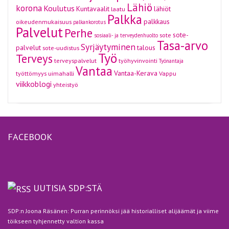
Lähiö
korona
Koulutus
Kuntavaalit
lähiöt
laatu
Palkka
palkkaus
oikeudenmukaisuus
palkankorotus
Palvelut
Perhe
sote-
sote
sosiaali- ja terveydenhuolto
Tasa-arvo
Syrjäytyminen
palvelut
talous
sote-uudistus
Työ
Terveys
terveyspalvelut
työhyvinvointi
Työnantaja
Vantaa
Vantaa-Kerava
työttömyys
uimahalli
Vappu
viikkoblogi
yhteistyö
FACEBOOK
UUTISIA SDP:STÄ
SDP:n Joona Räsänen: Purran perinnöksi jää historialliset alijäämät ja viime
töikseen tyhjennetty valtion kassa