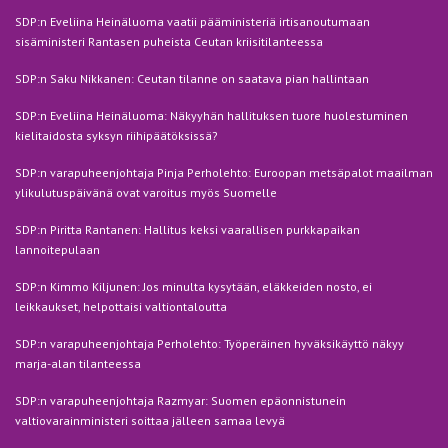
SDP:n Eveliina Heinäluoma vaatii pääministeriä irtisanoutumaan
sisäministeri Rantasen puheista Ceutan kriisitilanteessa
SDP:n Saku Nikkanen: Ceutan tilanne on saatava pian hallintaan
SDP:n Eveliina Heinäluoma: Näkyyhän hallituksen tuore huolestuminen
kielitaidosta syksyn riihipäätöksissä?
SDP:n varapuheenjohtaja Pinja Perholehto: Euroopan metsäpalot maailman
ylikulutuspäivänä ovat varoitus myös Suomelle
SDP:n Piritta Rantanen: Hallitus keksi vaarallisen purkkapaikan
lannoitepulaan
SDP:n Kimmo Kiljunen: Jos minulta kysytään, eläkkeiden nosto, ei
leikkaukset, helpottaisi valtiontaloutta
SDP:n varapuheenjohtaja Perholehto: Työperäinen hyväksikäyttö näkyy
marja-alan tilanteessa
SDP:n varapuheenjohtaja Razmyar: Suomen epäonnistunein
valtiovarainministeri soittaa jälleen samaa levyä