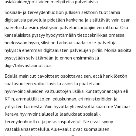
asiakkaiden/potilaiden mielipiteitä palveluista.
Sosiaali- ja terveydenhuollon julkisen sektorin tuottamia
digitaalisia palveluja pidetään kankeina ja sisältävät vain osan
palveluista esim. yksityisiin palveluntarjoajiin verrattuna. Osa
kansalaisista pystyy hyödyntämään tietotekniikkaa omassa
hoidossaan hyvin, siksi on tärkeää saada sote-palveluja
nykyistä enemmän digitaalisten palvelujen piiriin. Monia asioita
pystytään selvittämään jo ennen ensimmäistä
digi-/lähivastaanottoa.
Edellä mainitut tavoitteet osoittavat sen, että henkilöstön
saatavuuteen vaikuttavista asioista päätetään
hyvinvointialueiden valtuustojen lisäksi kuntatyönantajan eli
KT:n, ammattiliittojen, eduskunnan, eri ministeriöiden ja
yritysten toimesta. Vain hyvällä yhteistyöllä saamme Vantaa-
Kerava hyvinvointialueelle laadukkaat sosiaali-,
terveydenhuolto- ja pelastuspalvelut. Ne eivät synny
vastakkainasettelulla. Aluevaalit ovat suomalaisen