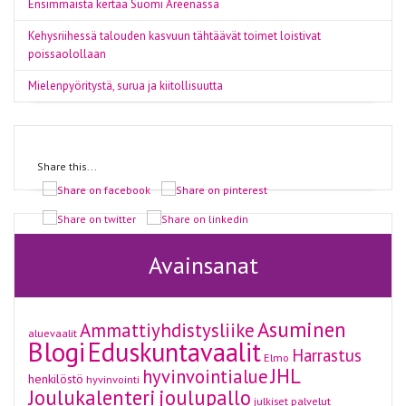
Ensimmäistä kertaa Suomi Areenassa
Kehysriihessä talouden kasvuun tähtäävät toimet loistivat
poissaolollaan
Mielenpyöritystä, surua ja kiitollisuutta
Share this...
Avainsanat
Asuminen
Ammattiyhdistysliike
aluevaalit
Blogi
Eduskuntavaalit
Harrastus
Elmo
JHL
hyvinvointialue
henkilöstö
hyvinvointi
Joulukalenteri
joulupallo
julkiset palvelut