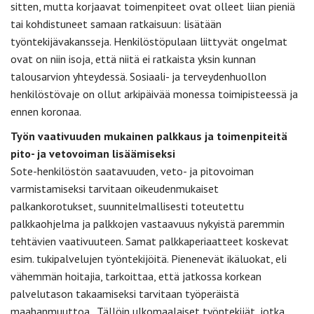
sitten, mutta korjaavat toimenpiteet ovat olleet liian pieniä
tai kohdistuneet samaan ratkaisuun: lisätään
työntekijävakansseja. Henkilöstöpulaan liittyvät ongelmat
ovat on niin isoja, että niitä ei ratkaista yksin kunnan
talousarvion yhteydessä. Sosiaali- ja terveydenhuollon
henkilöstövaje on ollut arkipäivää monessa toimipisteessä ja
ennen koronaa.
Työn vaativuuden mukainen palkkaus ja toimenpiteitä
pito- ja vetovoiman lisäämiseksi
Sote-henkilöstön saatavuuden, veto- ja pitovoiman
varmistamiseksi tarvitaan oikeudenmukaiset
palkankorotukset, suunnitelmallisesti toteutettu
palkkaohjelma ja palkkojen vastaavuus nykyistä paremmin
tehtävien vaativuuteen. Samat palkkaperiaatteet koskevat
esim. tukipalvelujen työntekijöitä. Pienenevät ikäluokat, eli
vähemmän hoitajia, tarkoittaa, että jatkossa korkean
palvelutason takaamiseksi tarvitaan työperäistä
maahanmuuttoa. Tällöin ulkomaalaiset työntekijät, jotka