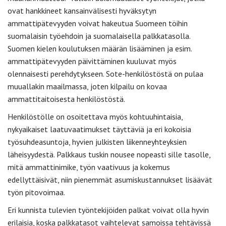
ovat hankkineet kansainvälisesti hyväksytyn
ammattipätevyyden voivat hakeutua Suomeen töihin
suomalaisin työehdoin ja suomalaisella palkkatasolla.
Suomen kielen koulutuksen määrän lisääminen ja esim.
ammattipätevyyden päivittäminen kuuluvat myös
olennaisesti perehdytykseen. Sote-henkilöstöstä on pulaa
muuallakin maailmassa, joten kilpailu on kovaa
ammattitaitoisesta henkilöstöstä.
Henkilöstölle on osoitettava myös kohtuuhintaisia,
nykyaikaiset laatuvaatimukset täyttäviä ja eri kokoisia
työsuhdeasuntoja, hyvien julkisten liikenneyhteyksien
läheisyydestä. Palkkaus tuskin nousee nopeasti sille tasolle,
mitä ammattinimike, työn vaativuus ja kokemus
edellyttäisivät, niin pienemmät asumiskustannukset lisäävät
työn pitovoimaa.
Eri kunnista tulevien työntekijöiden palkat voivat olla hyvin
erilaisia, koska palkkatasot vaihtelevat samoissa tehtävissä