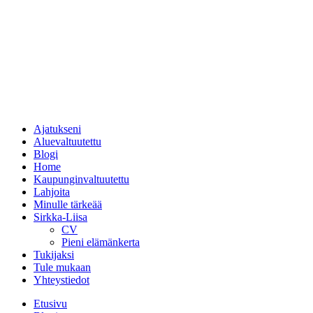
Ajatukseni
Aluevaltuutettu
Blogi
Home
Kaupunginvaltuutettu
Lahjoita
Minulle tärkeää
Sirkka-Liisa
CV
Pieni elämänkerta
Tukijaksi
Tule mukaan
Yhteystiedot
Etusivu