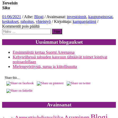
Terveisin
Siku
01/06/2021
/ Aihe:
Blogi
/ Avainsanat:
investoinnit
,
kaupunginosat
,
keskukset
,
rahoitus
,
yhteistyö
/ Kirjoittaja:
kampanjatiimi
/
artikkelissa
Kommentit pois päältä
Haku:
Vantaa
kasvaa
ja
Uusimmat blogaukset
kehittyy
–
Ensimmäistä kertaa Suomi Areenassa
palveluja
Kehysriihessä talouden kasvuun tähtäävät toimet loistivat
tarvitaan
poissaolollaan
myös
Mielenpyöritystä, surua ja kiitollisuutta
vanhoissa
keskuksissa
Share this...
Avainsanat
Blogi
Asuminen
Ammattiyhdistysliike