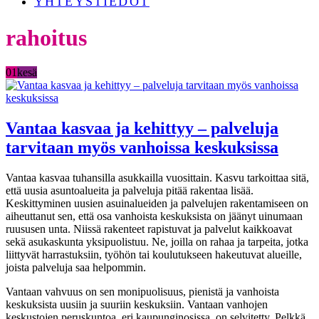
YHTEYSTIEDOT
rahoitus
01
kesä
Vantaa kasvaa ja kehittyy – palveluja
tarvitaan myös vanhoissa keskuksissa
Vantaa kasvaa tuhansilla asukkailla vuosittain. Kasvu tarkoittaa sitä,
että uusia asuntoalueita ja palveluja pitää rakentaa lisää.
Keskittyminen uusien asuinalueiden ja palvelujen rakentamiseen on
aiheuttanut sen, että osa vanhoista keskuksista on jäänyt uinumaan
ruususen unta. Niissä rakenteet rapistuvat ja palvelut kaikkoavat
sekä asukaskunta yksipuolistuu. Ne, joilla on rahaa ja tarpeita, jotka
liittyvät harrastuksiin, työhön tai koulutukseen hakeutuvat alueille,
joista palveluja saa helpommin.
Vantaan vahvuus on sen monipuolisuus, pienistä ja vanhoista
keskuksista uusiin ja suuriin keskuksiin. Vantaan vanhojen
keskustojen peruskuntoa, eri kaupunginosissa, on selvitetty. Pelkkä