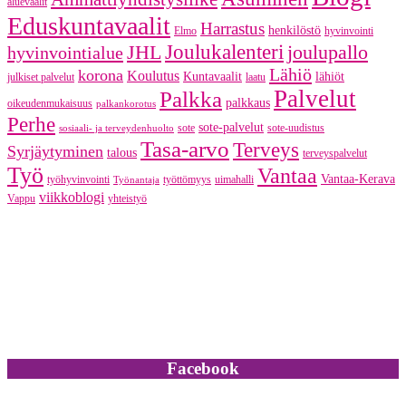
aluevaalit
Eduskuntavaalit
Harrastus
henkilöstö
Elmo
hyvinvointi
JHL
Joulukalenteri
joulupallo
hyvinvointialue
Lähiö
korona
Koulutus
Kuntavaalit
lähiöt
julkiset palvelut
laatu
Palvelut
Palkka
palkkaus
oikeudenmukaisuus
palkankorotus
Perhe
sote-palvelut
sote
sote-uudistus
sosiaali- ja terveydenhuolto
Tasa-arvo
Terveys
Syrjäytyminen
talous
terveyspalvelut
Työ
Vantaa
Vantaa-Kerava
työhyvinvointi
työttömyys
uimahalli
Työnantaja
viikkoblogi
Vappu
yhteistyö
Facebook