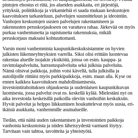
pintojen ehostus ei riitä, jos alueiden asukkaita, eri järjestöjä,
yrityksiä, poliitikkoja ja virkamiehiä ei saada mukaan keskustojen
kaavoituksen tarkasteluun, palvelujen suunnitteluun ja ideointiin.
Vanhojen keskustojen uusien palvelujen rakentamiseen ja
rakennusten peruskorjaukseen on varattava rahaa. Järkevää on myös
purkaa vanhentuneita ja rapistuneita rakennuksia, mikäli
peruskorjaus maksaisi kohtuuttomasti.
Varsin moni vanhemmista kaupunkikeskuksistamme on hyvien
julkisten liikenneyhteyksien varrella. Siksi olisi erittäin luontevaa
rakentaa alueille isojakin yksiköitä, joissa on esim. kauppa- ja
ravintolapalveluita, harrastuspalveluita sekä julkisia palveluita.
Nämä olisivat paikkoja, joihin voisi kävellä, tulla julkisilla ja
autoilijoille riittäisi myös parkkipaikkoja, esim. maan alla. Kyse on
ennen kaikkea kaavoituksen mahdollistamisesta,
investointirahoituksen ohjauksesta ja uudenlaisen kaupunkikuvan
luomisesta, jossa palvelut ovat ns. keskellä kylää. Mielestäni nyt on
aika investoida keskeisillä paikoilla oleviin vanhoihin keskuksiin.
Hyvät palvelut ja helppo liikkuminen houkuttelevat myös uusia, eri-
ikäisiä asukkaita, vanhemmille asuinalueille.
Tiedän, että näitä uuden rakentamisen ja investointien paikkoja
vanhoista keskustoista ja niiden läheisyydestä varmasti löytyy.
Tarvitaan vain tahtoa, tavoitteita ja yhteistyötä.