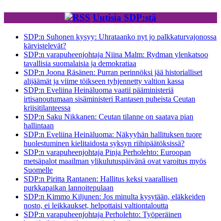
Uutisia SDP:stä
SDP:n Suhonen kysyy: Uhrataanko nyt jo palkkaturvajonossa
kärvistelevät?
SDP:n varapuheenjohtaja Niina Malm: Rydman ylenkatsoo
tavallisia suomalaisia ja demokratiaa
SDP:n Joona Räsänen: Purran perinnöksi jää historialliset
alijäämät ja viime töikseen tyhjennetty valtion kassa
SDP:n Eveliina Heinäluoma vaatii pääministeriä
irtisanoutumaan sisäministeri Rantasen puheista Ceutan
kriisitilanteessa
SDP:n Saku Nikkanen: Ceutan tilanne on saatava pian
hallintaan
SDP:n Eveliina Heinäluoma: Näkyyhän hallituksen tuore
huolestuminen kielitaidosta syksyn riihipäätöksissä?
SDP:n varapuheenjohtaja Pinja Perholehto: Euroopan
metsäpalot maailman ylikulutuspäivänä ovat varoitus myös
Suomelle
SDP:n Piritta Rantanen: Hallitus keksi vaarallisen
purkkapaikan lannoitepulaan
SDP:n Kimmo Kiljunen: Jos minulta kysytään, eläkkeiden
nosto, ei leikkaukset, helpottaisi valtiontaloutta
SDP:n varapuheenjohtaja Perholehto: Työperäinen