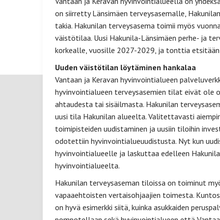
Vantaan ja Keravan hyvinvointialueella on yhdeks
on siirretty Länsimäen terveysasemalle, Hakunila
takia. Hakunilan terveysasema toimii myös vuonna
väistötilaa. Uusi Hakunila-Länsimäen perhe- ja t
korkealle, vuosille 2027-2029, ja tonttia etsitää
Uuden väistötilan löytäminen hankalaa
Vantaan ja Keravan hyvinvointialueen palveluverkk
hyvinvointialueen terveysasemien tilat eivät ole 
ahtaudesta tai sisäilmasta. Hakunilan terveysaseman
uusi tila Hakunilan alueelta. Valitettavasti aiemp
toimipisteiden uudistaminen ja uusiin tiloihin inves
odotettiin hyvinvointialueuudistusta. Nyt kun uudi
hyvinvointialueelle ja laskuttaa edelleen Hakunil
hyvinvointialueelta.
Hakunilan terveysaseman tiloissa on toiminut myö
vapaaehtoisten vertaisohjaajien toimesta. Kuntosa
on hyvä esimerkki siitä, kuinka asukkaiden peruspa
pompotellaan sekä hyvinvointialueen että Vantaan 