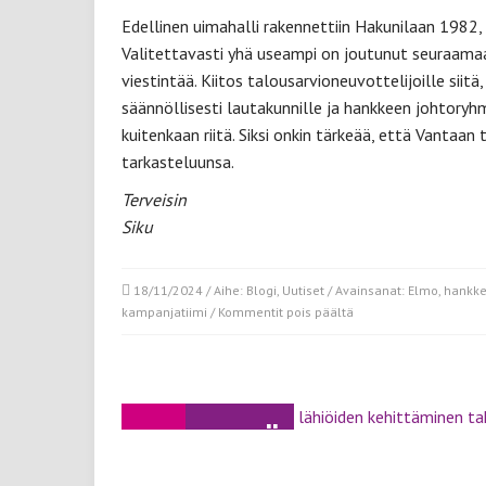
Edellinen uimahalli rakennettiin Hakunilaan 1982, 
Valitettavasti yhä useampi on joutunut seuraama
viestintää. Kiitos talousarvioneuvottelijoille sii
säännöllisesti lautakunnille ja hankkeen johtoryh
kuitenkaan riitä. Siksi onkin tärkeää, että Vantaa
tarkasteluunsa.
Terveisin
Siku
18/11/2024
/ Aihe:
Blogi
,
Uutiset
/ Avainsanat:
Elmo
,
hankke
artikkelissa
kampanjatiimi
/
Kommentit pois päältä
Elmon
uimahallihanke
on
saatava
maaliin
08
HEINÄ