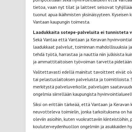
tietoa, vaan nyt tilat ja laitteet seisovat tyhjillää
tuonut apua ikäihmisten yksinäisyyteen. Kyseisen 
Vantaan kaupungin toimesta.
Laadukkaita sotepe-palveluita ei tunnisteta ve
Sekä Vantaa että Vantaan ja Keravan hyvinvointial
laadukkaat palvelut, toiminnan mahdollisuuksia ja 
tehdä työtä, harrastaa ja nauttia niin julkisista ku
ja ammattitaitoisen työvoiman tarvetta pidetään m
Valitettavasti edellä mainitut tavoitteet eivät ole
tai pelastuslaitoksen palveluista ja toimitiloista.
merkitystä palveluverkolle, palvelujen saatavuudel
ongelmia siirrellään kaupungista hyvinvointialueell
Siksi on erittäin tärkeää, että Vantaan ja Keravan
neuvotteleva toimielin, jonka tarkoituksena on ha
oleviin asioihin, kuten vuokrattaviin kiinteistöihin
kouluterveydenhuollon ongelmiin ja asukkaiden hyv