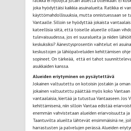
ratikka ei hyödytä jotain aluetta ollenkaan. Ei kos
joka hyödyttäisi kaikkia asuinalueita. Ratikka ei va
käyttömahdollisuuksia, mutta onnistuessaan se tuo
Vantaalle. Silloin se hyödyttää jokaista vantaalai
kateellisia siitä, että toiselle alueelle ollaan vi
tulevaisuudessa, jos eri suuralueita ja niiden lähiö
keskuksiksi? Äänestysprosentin vaihtelut eri asuin
keskustojen ja lähiöpalveluiden kehittämisen ohje
sopineet. On tärkeää, että eri tahot suunnittelev
asukkaiden kanssa.
Alueiden eriytyminen on pysäytettävä
Jokainen valtuutettu on kotoisin jostakin ja oma
jokainen valtuutettu päättää myös koko Vantaan as
vantaalaisia, kiertää ja tutustua Vantaaseen. Jos 
kehittämisenä, niin silloin Vantaa edistää eriarvo
enemmän vahvistetaan alueiden eriarvoisuutta ja 
Taantuvilta alueilta lähtevät ensimmäisinä ne, joil
harrastusten ja palvelujen perässä. Alueiden eriyt