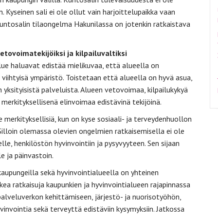
n. Kyseinen sali ei ole ollut vain harjoittelupaikka vaan
kuntosalin tilaongelma Hakunilassa on jotenkin ratkaistava
tovoimatekijöiksi ja kilpailuvaltiksi
ue haluavat edistää mielikuvaa, että alueella on
viihtyisä ympäristö. Toistetaan että alueella on hyvä asua,
in yksityisistä palveluista. Alueen vetovoimaa, kilpailukykyä
erkityksellisenä elinvoimaa edistävinä tekijöinä.
 merkityksellisiä, kun on kyse sosiaali- ja terveydenhuollon
 Silloin olemassa olevien ongelmien ratkaisemisella ei ole
le, henkilöstön hyvinvointiin ja pysyvyyteen. Sen sijaan
e ja päinvastoin.
 kaupungeilla sekä hyvinvointialueella on yhteinen
kea ratkaisuja kaupunkien ja hyvinvointialueen rajapinnassa
, palveluverkon kehittämiseen, järjestö- ja nuorisotyöhön,
invointia sekä terveyttä edistäviin kysymyksiin. Jatkossa