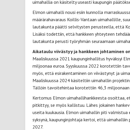
uimahallia on käsitelty useasti kaupungin päätöks
Elmon uimahalli nousi esiin kunnolla marraskuuss
määrärahavaraus Koillis-Vantaan uimahallille, s
lautakunta päätti selvitysten perusteella, että Koi
Lisäksi todettiin, että hankkeen yhteyteen tehd
lautakunta perusti työryhmän seuraamaan uimahal
Aikataulu viivästyy ja hankkeen johtaminen o
Maaliskuussa 2021 kaupunginhallitus hyväksyi El
miljoonaa euroa. Syyskuussa 2022 korotettiin tavo
myös, että esirakentaminen on viivästynyt ja uim
Maaliskuussa 2024 käsiteltiin uimahallin projektin
Tällöin tavoitehintaa korotettiin 46,3 miljoonaan
Kertomus Elmon uimahallihankkeesta osoittaa, e
pitkittyy, se myös kallistuu. Lähes jokainen hanke
useita kuukausia. Elmon uimahallin piti valmistua 
syksynä, kaupunginjohtaja kertoi, että uimahalli
2027.