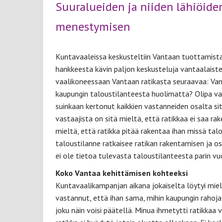
Suuralueiden ja niiden lähiöid
menestymisen
Kuntavaaleissa keskusteltiin Vantaan tuottamista p
hankkeesta kävin paljon keskusteluja vantaalaist
vaalikoneessaan Vantaan ratikasta seuraavaa: Van
kaupungin taloustilanteesta huolimatta? Olipa vas
suinkaan kertonut kaikkien vastanneiden osalta sit
vastaajista on sitä mieltä, että ratikkaa ei saa r
mieltä, että ratikka pitää rakentaa ihan missä tal
taloustilanne ratkaisee ratikan rakentamisen ja os
ei ole tietoa tulevasta taloustilanteesta parin v
Koko Vantaa kehittämisen kohteeksi
Kuntavaalikampanjan aikana jokaiselta löytyi miel
vastannut, että ihan sama, mihin kaupungin rahoja
joku näin voisi päätellä. Minua ihmetytti ratikkaa v