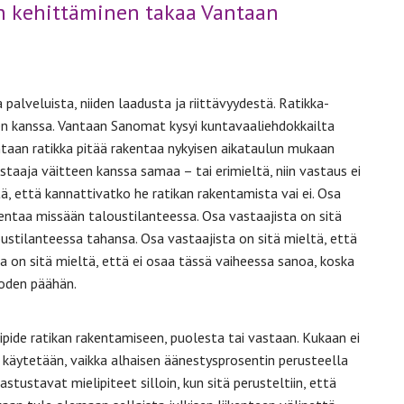
en kehittäminen takaa Vantaan
alveluista, niiden laadusta ja riittävyydestä. Ratikka-
en kanssa. Vantaan Sanomat kysyi kuntavaaliehdokkailta
taan ratikka pitää rakentaa nykyisen aikataulun mukaan
taaja väitteen kanssa samaa – tai erimieltä, niin vastaus ei
ä, että kannattivatko he ratikan rakentamista vai ei. Osa
akentaa missään taloustilanteessa. Osa vastaajista on sitä
oustilanteessa tahansa. Osa vastaajista on sitä mieltä, että
a on sitä mieltä, että ei osaa tässä vaiheessa sanoa, koska
uoden päähän.
ipide ratikan rakentamiseen, puolesta tai vastaan. Kukaan ei
 käytetään, vaikka alhaisen äänestysprosentin perusteella
astustavat mielipiteet silloin, kun sitä perusteltiin, että