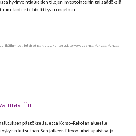
sta hyvinvointialueiden tilojen investointeihin tai säädöksiä
 mm. kiinteistöihin liittyviä ongelmia.
lue
,
ikäihmiset
,
julkiset palvelut
,
kuntosali
,
terveysasema
,
Vantaa
,
Vantaa-
ikkelissa
kunilan
rveysasemapalvelut
kuvat
nsimäessä
va maaliin
hallituksen päätöksellä, että Korso-Rekolan alueelle
 nykyisin kutsutaan. Sen jälkeen Elmon urheilupuistoa ja