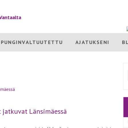
UPUNGINVALTUUTETTU
AJATUKSENI
B
 jatkuvat Länsimäessä