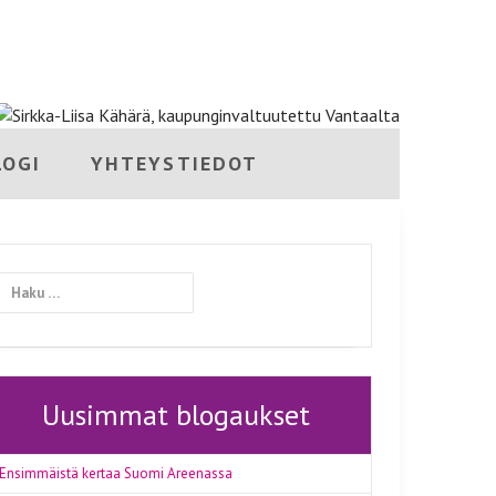
ETUSIVU
BLOGI
AJATUKSENI
YHTEYSTIEDOT
LOGI
YHTEYSTIEDOT
Haku:
Uusimmat blogaukset
Ensimmäistä kertaa Suomi Areenassa