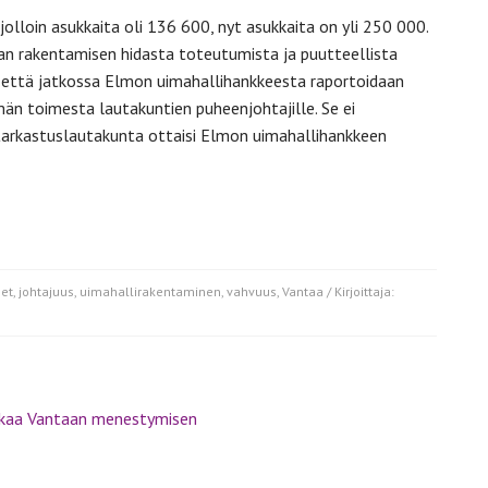
jolloin asukkaita oli 136 600, nyt asukkaita on yli 250 000.
an rakentamisen hidasta toteutumista ja puutteellista
tä, että jatkossa Elmon uimahallihankkeesta raportoidaan
män toimesta lautakuntien puheenjohtajille. Se ei
n tarkastuslautakunta ottaisi Elmon uimahallihankkeen
et
,
johtajuus
,
uimahallirakentaminen
,
vahvuus
,
Vantaa
/ Kirjoittaja: