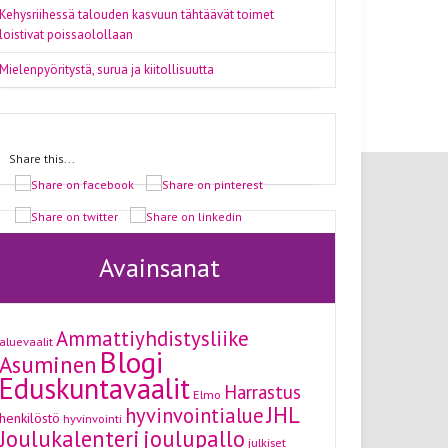
Kehysriihessä talouden kasvuun tähtäävät toimet
loistivat poissaolollaan
Mielenpyöritystä, surua ja kiitollisuutta
Share this...
Avainsanat
Ammattiyhdistysliike
aluevaalit
Blogi
Asuminen
Eduskuntavaalit
Harrastus
Elmo
JHL
hyvinvointialue
henkilöstö
hyvinvointi
Joulukalenteri
joulupallo
julkiset