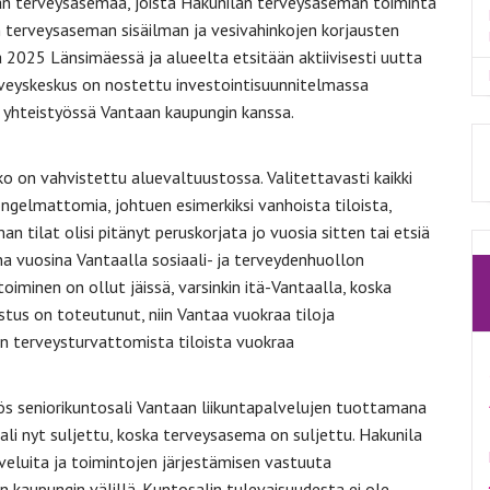
än terveysasemaa, joista Hakunilan terveysaseman toiminta
n terveysaseman sisäilman ja vesivahinkojen korjausten
 2025 Länsimäessä ja alueelta etsitään aktiivisesti uutta
erveyskeskus on nostettu investointisuunnitelmassa
n yhteistyössä Vantaan kaupungin kanssa.
o on vahvistettu aluevaltuustossa. Valitettavasti kaikki
ongelmattomia, johtuen esimerkiksi vanhoista tiloista,
 tilat olisi pitänyt peruskorjata jo vuosia sitten tai etsiä
ina vuosina Vantaalla sosiaali- ja terveydenhuollon
toiminen on ollut jäissä, varsinkin itä-Vantaalla, koska
stus on toteutunut, niin Vantaa vuokraa tiloja
an terveysturvattomista tiloista vuokraa
s seniorikuntosali Vantaan liikuntapalvelujen tuottamana
li nyt suljettu, koska terveysasema on suljettu. Hakunila
lveluita ja toimintojen järjestämisen vastuuta
kaupungin välillä. Kuntosalin tulevaisuudesta ei ole