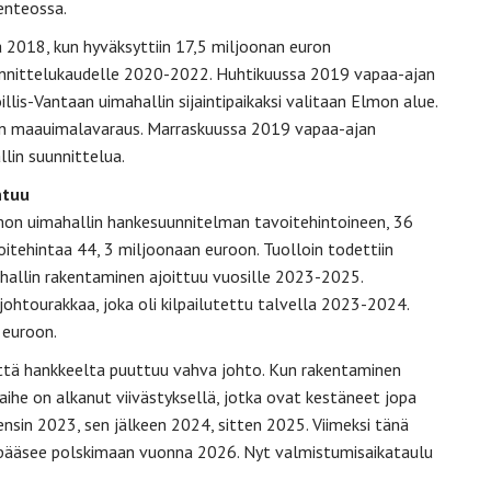
enteossa.
a 2018, kun hyväksyttiin 17,5 miljoonan euron
uunnittelukaudelle 2020-2022. Huhtikuussa 2019 vapaa-ajan
llis-Vantaan uimahallin sijaintipaikaksi valitaan Elmon alue.
ään maauimalavaraus. Marraskuussa 2019 vapaa-ajan
lin suunnittelua.
ntuu
mon uimahallin hankesuunnitelman tavoitehintoineen, 36
itehintaa 44, 3 miljoonaan euroon. Tuolloin todettiin
ahallin rakentaminen ajoittuu vuosille 2023-2025.
johtourakkaa, joka oli kilpailutettu talvella 2023-2024.
 euroon.
ttä hankkeelta puuttuu vahva johto. Kun rakentaminen
vaihe on alkanut viivästyksellä, jotka ovat kestäneet jopa
ensin 2023, sen jälkeen 2024, sitten 2025. Viimeksi tänä
in pääsee polskimaan vuonna 2026. Nyt valmistumisaikataulu