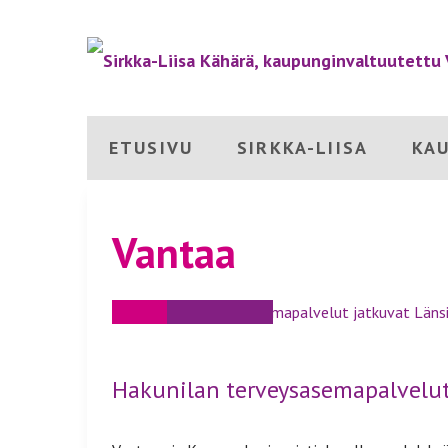
ETUSIVU
SIRKKA-LIISA
KA
Vantaa
01
JOULU
Hakunilan terveysasemapalvelut