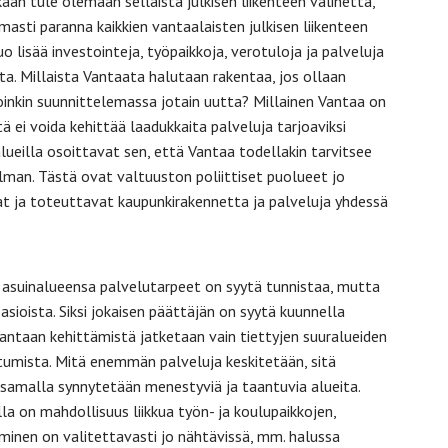
kaan tule olemaan sellaista julkisen liikenteen välinettä,
rmasti paranna kaikkien vantaalaisten julkisen liikenteen
 lisää investointeja, työpaikkoja, verotuloja ja palveluja
sta. Millaista Vantaata halutaan rakentaa, jos ollaan
hdoinkin suunnittelemassa jotain uutta? Millainen Vantaa on
itä ei voida kehittää laadukkaita palveluja tarjoaviksi
alueilla osoittavat sen, että Vantaa todellakin tarvitsee
lman. Tästä ovat valtuuston poliittiset puolueet jo
at ja toteuttavat kaupunkirakennetta ja palveluja yhdessä
n asuinalueensa palvelutarpeet on syytä tunnistaa, mutta
ioista. Siksi jokaisen päättäjän on syytä kuunnella
Vantaan kehittämistä jatketaan vain tiettyjen suuralueiden
istumista. Mitä enemmän palveluja keskitetään, sitä
samalla synnytetään menestyviä ja taantuvia alueita.
la on mahdollisuus liikkua työn- ja koulupaikkojen,
yminen on valitettavasti jo nähtävissä, mm. halussa