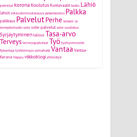
Lähiö
korona
Koulutus
Kuntavaalit
palvelut
laatu
Palkka
lähiöt
oikeudenmukaisuus
palkankorotus
Palvelut
Perhe
palkkaus
sosiaali- ja
sote-palvelut
sote
sote-uudistus
terveydenhuolto
Tasa-arvo
Syrjäytyminen
talous
Työ
Terveys
terveyspalvelut
työhyvinvointi
Vantaa
Vantaa-
työttömyys
uimahalli
Työnantaja
viikkoblogi
Kerava
Vappu
yhteistyö