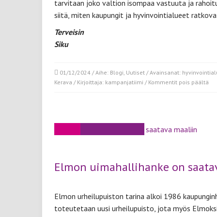
tarvitaan joko valtion isompaa vastuuta ja rahoitu
siitä, miten kaupungit ja hyvinvointialueet ratkovat
Terveisin
Siku
01/12/2024
/ Aihe:
Blogi
,
Uutiset
/ Avainsanat:
hyvinvointia
art
Kerava
/ Kirjoittaja:
kampanjatiimi
/
Kommentit pois päältä
Ha
te
jat
Lä
18
MARRAS
Elmon uimahallihanke on saata
Elmon urheilupuiston tarina alkoi 1986 kaupungin
toteutetaan uusi urheilupuisto, jota myös Elmoksi