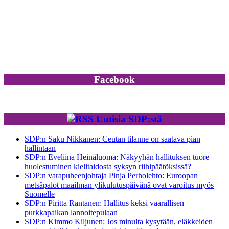
Facebook
Uutisia SDP:stä
SDP:n Saku Nikkanen: Ceutan tilanne on saatava pian
hallintaan
SDP:n Eveliina Heinäluoma: Näkyyhän hallituksen tuore
huolestuminen kielitaidosta syksyn riihipäätöksissä?
SDP:n varapuheenjohtaja Pinja Perholehto: Euroopan
metsäpalot maailman ylikulutuspäivänä ovat varoitus myös
Suomelle
SDP:n Piritta Rantanen: Hallitus keksi vaarallisen
purkkapaikan lannoitepulaan
SDP:n Kimmo Kiljunen: Jos minulta kysytään, eläkkeiden