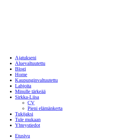
Ajatukseni
Aluevaltuutettu
Blogi
Home
Kaupunginvaltuutettu
Lahjoita
Minulle tärkeää
Sirkka-Liisa
CV
Pieni elämänkerta
Tukijaksi
Tule mukaan
Yhteystiedot
Etusivu