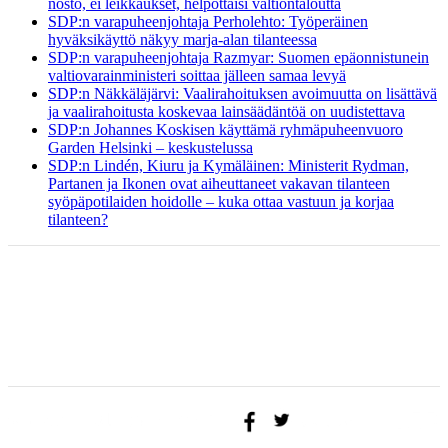
nosto, ei leikkaukset, helpottaisi valtiontaloutta
SDP:n varapuheenjohtaja Perholehto: Työperäinen
hyväksikäyttö näkyy marja-alan tilanteessa
SDP:n varapuheenjohtaja Razmyar: Suomen epäonnistunein
valtiovarainministeri soittaa jälleen samaa levyä
SDP:n Näkkäläjärvi: Vaalirahoituksen avoimuutta on lisättävä
ja vaalirahoitusta koskevaa lainsäädäntöä on uudistettava
SDP:n Johannes Koskisen käyttämä ryhmäpuheenvuoro
Garden Helsinki – keskustelussa
SDP:n Lindén, Kiuru ja Kymäläinen: Ministerit Rydman,
Partanen ja Ikonen ovat aiheuttaneet vakavan tilanteen
syöpäpotilaiden hoidolle – kuka ottaa vastuun ja korjaa
tilanteen?
ETUSIVU
BLOGI
AJATUKSENI
YHTEYSTIEDOT
TAPAHTUMAT