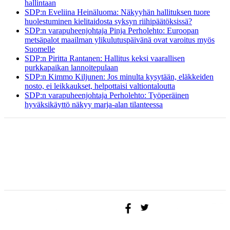
hallintaan
SDP:n Eveliina Heinäluoma: Näkyyhän hallituksen tuore
huolestuminen kielitaidosta syksyn riihipäätöksissä?
SDP:n varapuheenjohtaja Pinja Perholehto: Euroopan
metsäpalot maailman ylikulutuspäivänä ovat varoitus myös
Suomelle
SDP:n Piritta Rantanen: Hallitus keksi vaarallisen
purkkapaikan lannoitepulaan
SDP:n Kimmo Kiljunen: Jos minulta kysytään, eläkkeiden
nosto, ei leikkaukset, helpottaisi valtiontaloutta
SDP:n varapuheenjohtaja Perholehto: Työperäinen
hyväksikäyttö näkyy marja-alan tilanteessa
ETUSIVU
BLOGI
AJATUKSENI
YHTEYSTIEDOT
TAPAHTUMAT