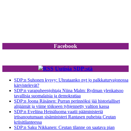
Facebook
Uutisia SDP:stä
SDP:n Suhonen kysyy: Uhrataanko nyt jo palkkaturvajonossa
kärvistelevät?
SDP:n varapuheenjohtaja Niina Malm: Rydman ylenkatsoo
tavallisia suomalaisia ja demokratiaa
SDP:n Joona Räsänen: Purran perinnöksi jää historialliset
alijäämät ja viime töikseen tyhjennetty valtion kassa
SDP:n Eveliina Heinäluoma vaatii pääministeriä
irtisanoutumaan sisäministeri Rantasen puheista Ceutan
kriisitilanteessa
SDP:n Saku Nikkanen: Ceutan tilanne on saatava pian