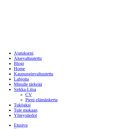
Ajatukseni
Aluevaltuutettu
Blogi
Home
Kaupunginvaltuutettu
Lahjoita
Minulle tärkeää
Sirkka-Liisa
CV
Pieni elämänkerta
Tukijaksi
Tule mukaan
Yhteystiedot
Etusivu