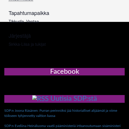
Tapahtumapaikka
Tikkurila, Vantaa
Järjestäjä
Sirkka-Liisa ja tukijat
Facebook
Uutisia SDP:stä
SDP:n Joona Räsänen: Purran perinnöksi jää historialliset alijäämät ja viime
töikseen tyhjennetty valtion kassa
SDP:n Eveliina Heinäluoma vaatii pääministeriä irtisanoutumaan sisäministeri