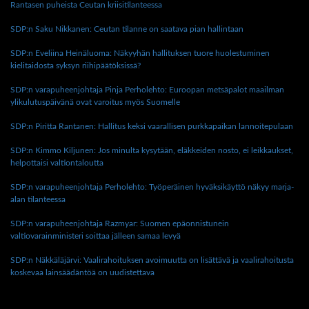
Rantasen puheista Ceutan kriisitilanteessa
SDP:n Saku Nikkanen: Ceutan tilanne on saatava pian hallintaan
SDP:n Eveliina Heinäluoma: Näkyyhän hallituksen tuore huolestuminen
kielitaidosta syksyn riihipäätöksissä?
SDP:n varapuheenjohtaja Pinja Perholehto: Euroopan metsäpalot maailman
ylikulutuspäivänä ovat varoitus myös Suomelle
SDP:n Piritta Rantanen: Hallitus keksi vaarallisen purkkapaikan lannoitepulaan
SDP:n Kimmo Kiljunen: Jos minulta kysytään, eläkkeiden nosto, ei leikkaukset,
helpottaisi valtiontaloutta
SDP:n varapuheenjohtaja Perholehto: Työperäinen hyväksikäyttö näkyy marja-
alan tilanteessa
SDP:n varapuheenjohtaja Razmyar: Suomen epäonnistunein
valtiovarainministeri soittaa jälleen samaa levyä
SDP:n Näkkäläjärvi: Vaalirahoituksen avoimuutta on lisättävä ja vaalirahoitusta
koskevaa lainsäädäntöä on uudistettava