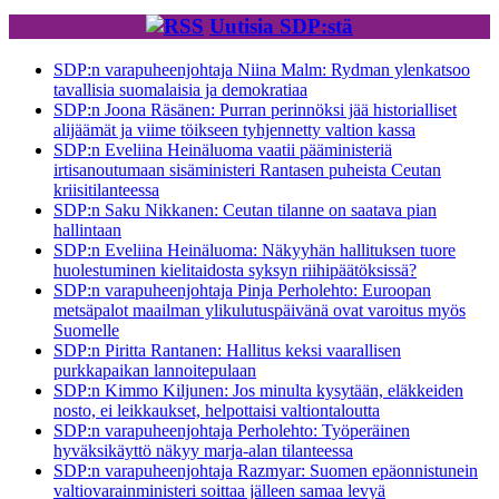
Uutisia SDP:stä
SDP:n varapuheenjohtaja Niina Malm: Rydman ylenkatsoo
tavallisia suomalaisia ja demokratiaa
SDP:n Joona Räsänen: Purran perinnöksi jää historialliset
alijäämät ja viime töikseen tyhjennetty valtion kassa
SDP:n Eveliina Heinäluoma vaatii pääministeriä
irtisanoutumaan sisäministeri Rantasen puheista Ceutan
kriisitilanteessa
SDP:n Saku Nikkanen: Ceutan tilanne on saatava pian
hallintaan
SDP:n Eveliina Heinäluoma: Näkyyhän hallituksen tuore
huolestuminen kielitaidosta syksyn riihipäätöksissä?
SDP:n varapuheenjohtaja Pinja Perholehto: Euroopan
metsäpalot maailman ylikulutuspäivänä ovat varoitus myös
Suomelle
SDP:n Piritta Rantanen: Hallitus keksi vaarallisen
purkkapaikan lannoitepulaan
SDP:n Kimmo Kiljunen: Jos minulta kysytään, eläkkeiden
nosto, ei leikkaukset, helpottaisi valtiontaloutta
SDP:n varapuheenjohtaja Perholehto: Työperäinen
hyväksikäyttö näkyy marja-alan tilanteessa
SDP:n varapuheenjohtaja Razmyar: Suomen epäonnistunein
valtiovarainministeri soittaa jälleen samaa levyä