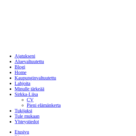
Ajatukseni
Aluevaltuutettu
Blogi
Home
Kaupunginvaltuutettu
Lahjoita
Minulle tärkeää
Sirkka-Liisa
CV
Pieni elämänkerta
Tukijaksi
Tule mukaan
Yhteystiedot
Etusivu