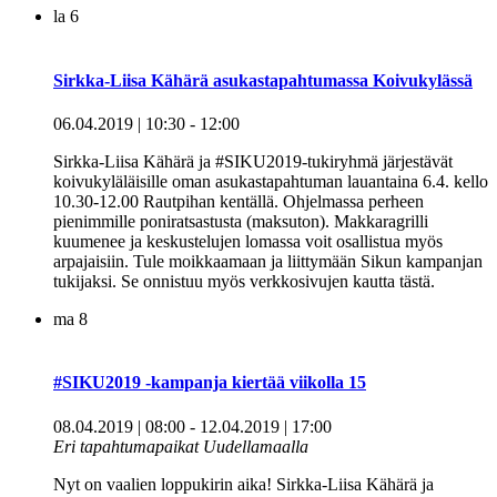
la
6
Sirkka-Liisa Kähärä asukastapahtumassa Koivukylässä
06.04.2019 | 10:30
-
12:00
Sirkka-Liisa Kähärä ja #SIKU2019-tukiryhmä järjestävät
koivukyläläisille oman asukastapahtuman lauantaina 6.4. kello
10.30-12.00 Rautpihan kentällä. Ohjelmassa perheen
pienimmille poniratsastusta (maksuton). Makkaragrilli
kuumenee ja keskustelujen lomassa voit osallistua myös
arpajaisiin. Tule moikkaamaan ja liittymään Sikun kampanjan
tukijaksi. Se onnistuu myös verkkosivujen kautta tästä.
ma
8
#SIKU2019 -kampanja kiertää viikolla 15
08.04.2019 | 08:00
-
12.04.2019 | 17:00
Eri tapahtumapaikat Uudellamaalla
Nyt on vaalien loppukirin aika! Sirkka-Liisa Kähärä ja