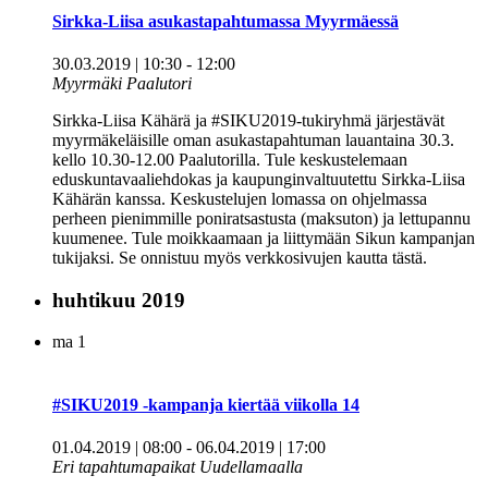
Sirkka-Liisa asukastapahtumassa Myyrmäessä
30.03.2019 | 10:30
-
12:00
Myyrmäki Paalutori
Sirkka-Liisa Kähärä ja #SIKU2019-tukiryhmä järjestävät
myyrmäkeläisille oman asukastapahtuman lauantaina 30.3.
kello 10.30-12.00 Paalutorilla. Tule keskustelemaan
eduskuntavaaliehdokas ja kaupunginvaltuutettu Sirkka-Liisa
Kähärän kanssa. Keskustelujen lomassa on ohjelmassa
perheen pienimmille poniratsastusta (maksuton) ja lettupannu
kuumenee. Tule moikkaamaan ja liittymään Sikun kampanjan
tukijaksi. Se onnistuu myös verkkosivujen kautta tästä.
huhtikuu 2019
ma
1
#SIKU2019 -kampanja kiertää viikolla 14
01.04.2019 | 08:00
-
06.04.2019 | 17:00
Eri tapahtumapaikat Uudellamaalla