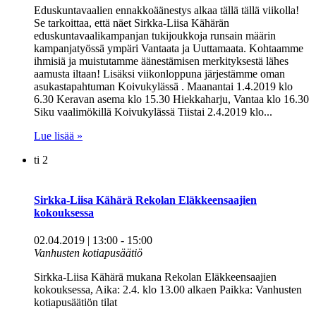
Eduskuntavaalien ennakkoäänestys alkaa tällä tällä viikolla!
Se tarkoittaa, että näet Sirkka-Liisa Kähärän
eduskuntavaalikampanjan tukijoukkoja runsain määrin
kampanjatyössä ympäri Vantaata ja Uuttamaata. Kohtaamme
ihmisiä ja muistutamme äänestämisen merkityksestä lähes
aamusta iltaan! Lisäksi viikonloppuna järjestämme oman
asukastapahtuman Koivukylässä . Maanantai 1.4.2019 klo
6.30 Keravan asema klo 15.30 Hiekkaharju, Vantaa klo 16.30
Siku vaalimökillä Koivukylässä Tiistai 2.4.2019 klo...
Lue lisää »
ti
2
Sirkka-Liisa Kähärä Rekolan Eläkkeensaajien
kokouksessa
02.04.2019 | 13:00
-
15:00
Vanhusten kotiapusäätiö
Sirkka-Liisa Kähärä mukana Rekolan Eläkkeensaajien
kokouksessa, Aika: 2.4. klo 13.00 alkaen Paikka: Vanhusten
kotiapusäätiön tilat