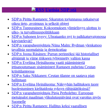
Uutisia SDP:stä
SDP:n Piritta Rantanen: Sikaruton torjunnassa ratkaisevat
oikea tieto, avoimuus ja selkeät ohjeet
SDP:n Tuppurainen: Kokoomuksen ylimielisyys ulottuu jo
ulko- ja turvallisuuspolitiikkaan
SDP:n Suhonen kysyy: Uhrataanko nyt jo palkkaturvajonossa
kärvistelevät?
SDP:n varapuheenjohtaja Niina Malm: Rydman ylenkatsoo
tavallisia suomalaisia ja demokratiaa
SDP:n Joona Räsänen: Purran perinnöksi jää historialliset
alijäämät ja viime töikseen tyhjennetty valtion kassa
SDP:n Eveliina Heinäluoma vaatii pääministeriä
irtisanoutumaan sisäministeri Rantasen puheista Ceutan
kriisitilanteessa
SDP:n Saku Nikkanen: Ceutan tilanne on saatava pian
hallintaan
SDP:n Eveliina Heinäluoma: Näkyyhän hallituksen tuore
huolestuminen kielitaidosta syksyn riihipäätöksissä?
SDP:n varapuheenjohtaja Pinja Perholehto: Euroopan
metsäpalot maailman ylikulutuspäivänä ovat varoitus myös
Suomelle
SDP:n Piritta Rantanen: Hallitus keksi vaarallisen