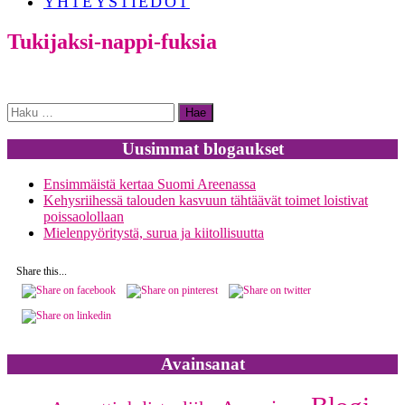
YHTEYSTIEDOT
Tukijaksi-nappi-fuksia
Haku:
Uusimmat blogaukset
Ensimmäistä kertaa Suomi Areenassa
Kehysriihessä talouden kasvuun tähtäävät toimet loistivat
poissaolollaan
Mielenpyöritystä, surua ja kiitollisuutta
Share this...
Avainsanat