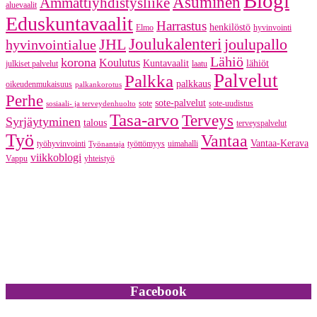
Blogi
Asuminen
Ammattiyhdistysliike
aluevaalit
Eduskuntavaalit
Harrastus
henkilöstö
Elmo
hyvinvointi
JHL
Joulukalenteri
joulupallo
hyvinvointialue
Lähiö
korona
Koulutus
Kuntavaalit
lähiöt
julkiset palvelut
laatu
Palvelut
Palkka
palkkaus
oikeudenmukaisuus
palkankorotus
Perhe
sote-palvelut
sote
sote-uudistus
sosiaali- ja terveydenhuolto
Tasa-arvo
Terveys
Syrjäytyminen
talous
terveyspalvelut
Työ
Vantaa
Vantaa-Kerava
työhyvinvointi
työttömyys
uimahalli
Työnantaja
viikkoblogi
Vappu
yhteistyö
Facebook