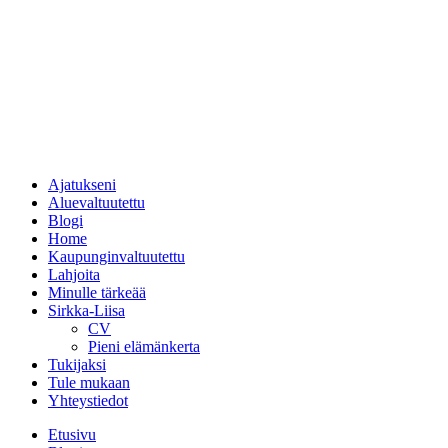
Ajatukseni
Aluevaltuutettu
Blogi
Home
Kaupunginvaltuutettu
Lahjoita
Minulle tärkeää
Sirkka-Liisa
CV
Pieni elämänkerta
Tukijaksi
Tule mukaan
Yhteystiedot
Etusivu