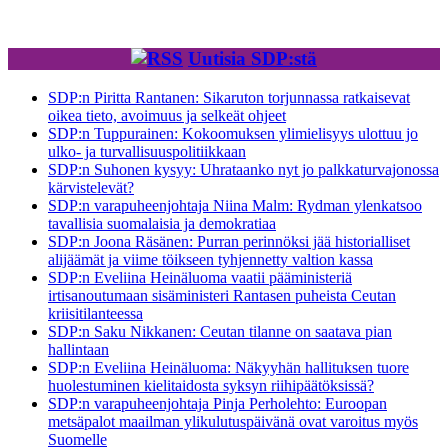
Uutisia SDP:stä
SDP:n Piritta Rantanen: Sikaruton torjunnassa ratkaisevat
oikea tieto, avoimuus ja selkeät ohjeet
SDP:n Tuppurainen: Kokoomuksen ylimielisyys ulottuu jo
ulko- ja turvallisuuspolitiikkaan
SDP:n Suhonen kysyy: Uhrataanko nyt jo palkkaturvajonossa
kärvistelevät?
SDP:n varapuheenjohtaja Niina Malm: Rydman ylenkatsoo
tavallisia suomalaisia ja demokratiaa
SDP:n Joona Räsänen: Purran perinnöksi jää historialliset
alijäämät ja viime töikseen tyhjennetty valtion kassa
SDP:n Eveliina Heinäluoma vaatii pääministeriä
irtisanoutumaan sisäministeri Rantasen puheista Ceutan
kriisitilanteessa
SDP:n Saku Nikkanen: Ceutan tilanne on saatava pian
hallintaan
SDP:n Eveliina Heinäluoma: Näkyyhän hallituksen tuore
huolestuminen kielitaidosta syksyn riihipäätöksissä?
SDP:n varapuheenjohtaja Pinja Perholehto: Euroopan
metsäpalot maailman ylikulutuspäivänä ovat varoitus myös
Suomelle