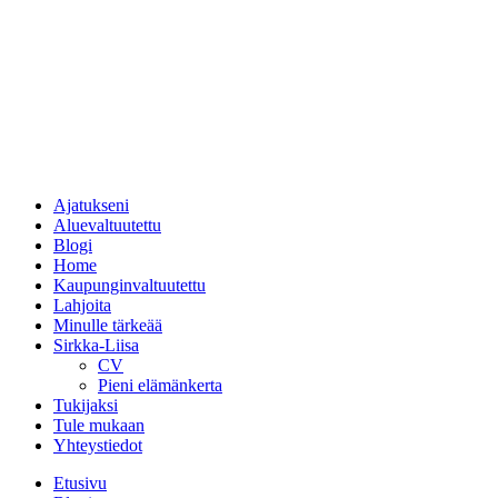
Ajatukseni
Aluevaltuutettu
Blogi
Home
Kaupunginvaltuutettu
Lahjoita
Minulle tärkeää
Sirkka-Liisa
CV
Pieni elämänkerta
Tukijaksi
Tule mukaan
Yhteystiedot
Etusivu