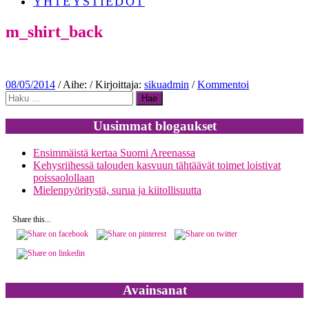
YHTEYSTIEDOT
m_shirt_back
08/05/2014
/ Aihe: / Kirjoittaja:
sikuadmin
/
Kommentoi
Haku:
Uusimmat blogaukset
Ensimmäistä kertaa Suomi Areenassa
Kehysriihessä talouden kasvuun tähtäävät toimet loistivat
poissaolollaan
Mielenpyöritystä, surua ja kiitollisuutta
Share this...
Avainsanat