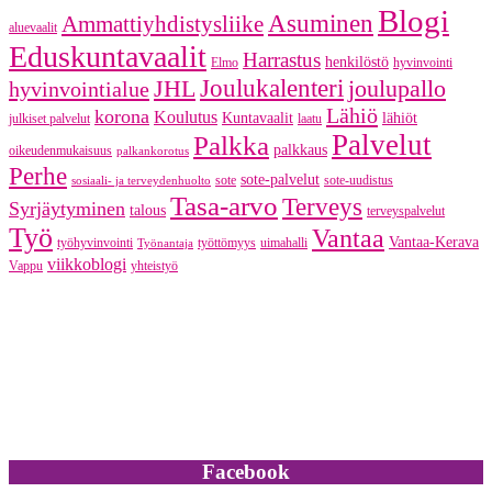
Blogi
Asuminen
Ammattiyhdistysliike
aluevaalit
Eduskuntavaalit
Harrastus
henkilöstö
Elmo
hyvinvointi
JHL
Joulukalenteri
joulupallo
hyvinvointialue
Lähiö
korona
Koulutus
Kuntavaalit
lähiöt
julkiset palvelut
laatu
Palvelut
Palkka
palkkaus
oikeudenmukaisuus
palkankorotus
Perhe
sote-palvelut
sote
sote-uudistus
sosiaali- ja terveydenhuolto
Tasa-arvo
Terveys
Syrjäytyminen
talous
terveyspalvelut
Työ
Vantaa
Vantaa-Kerava
työhyvinvointi
työttömyys
uimahalli
Työnantaja
viikkoblogi
Vappu
yhteistyö
Facebook