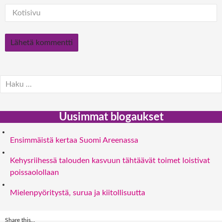
Haku:
Uusimmat blogaukset
Ensimmäistä kertaa Suomi Areenassa
Kehysriihessä talouden kasvuun tähtäävät toimet loistivat
poissaolollaan
Mielenpyöritystä, surua ja kiitollisuutta
Share this...