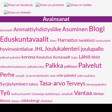
Avainsanat
Blogi
Asuminen
Ammattiyhdistysliike
aluevaalit
Eduskuntavaalit
Harrastus
henkilöstö
Elmo
hyvinvointi
JHL
Joulukalenteri
joulupallo
hyvinvointialue
Lähiö
korona
Koulutus
Kuntavaalit
lähiöt
julkiset palvelut
laatu
Palvelut
Palkka
palkkaus
oikeudenmukaisuus
palkankorotus
Perhe
sote-palvelut
sote
sote-uudistus
sosiaali- ja terveydenhuolto
Tasa-arvo
Terveys
Syrjäytyminen
talous
terveyspalvelut
Työ
Vantaa
Vantaa-
työhyvinvointi
työttömyys
uimahalli
Työnantaja
viikkoblogi
Kerava
Vappu
yhteistyö