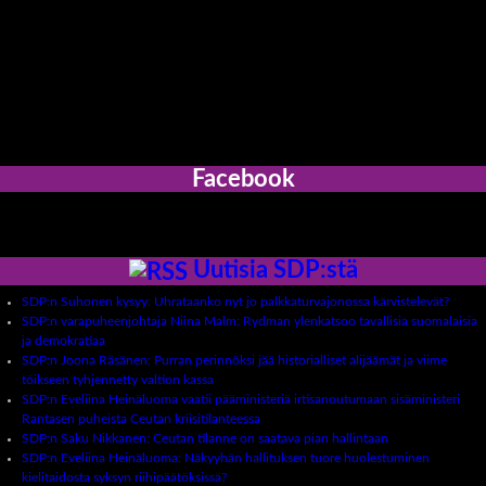
Facebook
Uutisia SDP:stä
SDP:n Suhonen kysyy: Uhrataanko nyt jo palkkaturvajonossa kärvistelevät?
SDP:n varapuheenjohtaja Niina Malm: Rydman ylenkatsoo tavallisia suomalaisia
ja demokratiaa
SDP:n Joona Räsänen: Purran perinnöksi jää historialliset alijäämät ja viime
töikseen tyhjennetty valtion kassa
SDP:n Eveliina Heinäluoma vaatii pääministeriä irtisanoutumaan sisäministeri
Rantasen puheista Ceutan kriisitilanteessa
SDP:n Saku Nikkanen: Ceutan tilanne on saatava pian hallintaan
SDP:n Eveliina Heinäluoma: Näkyyhän hallituksen tuore huolestuminen
kielitaidosta syksyn riihipäätöksissä?