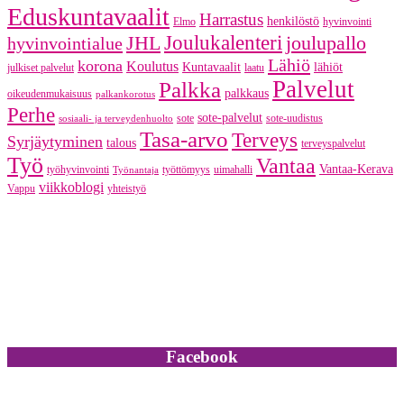
Eduskuntavaalit
Harrastus
henkilöstö
Elmo
hyvinvointi
JHL
Joulukalenteri
joulupallo
hyvinvointialue
Lähiö
korona
Koulutus
Kuntavaalit
lähiöt
julkiset palvelut
laatu
Palvelut
Palkka
palkkaus
oikeudenmukaisuus
palkankorotus
Perhe
sote-palvelut
sote
sote-uudistus
sosiaali- ja terveydenhuolto
Tasa-arvo
Terveys
Syrjäytyminen
talous
terveyspalvelut
Työ
Vantaa
Vantaa-Kerava
työhyvinvointi
työttömyys
uimahalli
Työnantaja
viikkoblogi
Vappu
yhteistyö
Facebook