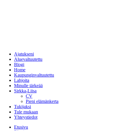
Ajatukseni
Aluevaltuutettu
Blogi
Home
Kaupunginvaltuutettu
Lahjoita
Minulle tärkeää
Sirkka-Liisa
CV
Pieni elämänkerta
Tukijaksi
Tule mukaan
Yhteystiedot
Etusivu