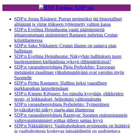
Uutisia SDP:stä
SDP:n Joona Räsänen: Purran perinnöksi jää historialliset
alijäämät ja viime töikseen tyhjennetty valtion kassa
SDP:n Eveliina Heinäluoma vaatii pääministeriä
irtisanoutumaan sisäministeri Rantasen puheista Ceutan
kriisitilanteessa
SDP:n Saku Nikkanen: Ceutan tilanne on saatava pian
hallintaan
SDP:n Eveliina Heinäluoma: Näkyyhän hallituksen tuore
huolestuminen kielitaidosta syksyn riihipäätöksissä?
SDP:n varapuheenjohtaja Pinja Perholehto: Euroopan
metsäpalot maailman ylikulutuspäivänä ovat varoitus myös
Suomelle
SDP:n Piritta Rantanen: Hallitus keksi vaarallisen
purkkapaikan lannoitepulaan
SDP:n Kimmo Kiljunen: Jos minulta kysytään, eläkkeiden
nosto, ei leikkaukset, helpottaisi valtiontaloutta
SDP:n varapuheenjohtaja Perholehto: Työperäinen
hyväksikäyttö näkyy marja-alan tilanteessa
SDP:n varapuheenjohtaja Razmyar: Suomen epäonnistunein
valtiovarainministeri soittaa jälleen samaa levyä
SDP:n Näkkäläjärvi: Vaalirahoituksen avoimuutta on lisättävä
ja vaalirahoitusta koskevaa lainsäädäntöä on uudistettava