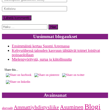
Haku:
Uusimmat blogaukset
Ensimmäistä kertaa Suomi Areenassa
Kehysriihessä talouden kasvuun tähtäävät toimet loistivat
poissaolollaan
Mielenpyöritystä, surua ja kiitollisuutta
Share this...
Avainsanat
Blogi
Asuminen
Ammattiyhdistysliike
aluevaalit