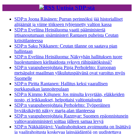
Uutisia SDP:stä
SDP:n Joona Räsänen: Purran perinnöksi jää historialliset
alijäämät ja viime töikseen tyhjennetty valtion kassa
SDP:n Eveliina Heinäluoma vaatii pääministeriä
irtisanoutumaan sisäministeri Rantasen puheista Ceutan
kriisitilanteessa
SDP:n Saku Nikkanen: Ceutan tilanne on saatava pian
hallintaan
SDP:n Eveliina Heinäluoma: Näkyyhän hallituksen tuore
huolestuminen kielitaidosta syksyn riihipäätöksissä?
SDP:n varapuheenjohtaja Pinja Perholehto: Euroopan
metsäpalot maailman ylikulutuspäivänä ovat varoitus myös
Suomelle
SDP:n Piritta Rantanen: Hallitus keksi vaarallisen
purkkapaikan lannoitepulaan
SDP:n Kimmo Kiljunen: Jos minulta kysytään, eläkkeiden
nosto, ei leikkaukset, helpottaisi valtiontaloutta
SDP:n varapuheenjohtaja Perholehto: Työperäinen
hyväksikäyttö näkyy marja-alan tilanteessa
SDP:n varapuheenjohtaja Razmyar: Suomen epäonnistunein
valtiovarainministeri soittaa jälleen samaa levyä
SDP:n Näkkäläjärvi: Vaalirahoituksen avoimuutta on lisättävä
ja vaalirahoitusta koskevaa lainsäädäntöä on uudistettava