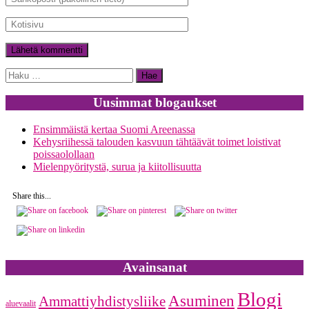
Haku:
Uusimmat blogaukset
Ensimmäistä kertaa Suomi Areenassa
Kehysriihessä talouden kasvuun tähtäävät toimet loistivat
poissaolollaan
Mielenpyöritystä, surua ja kiitollisuutta
Share this...
Avainsanat
Blogi
Asuminen
Ammattiyhdistysliike
aluevaalit