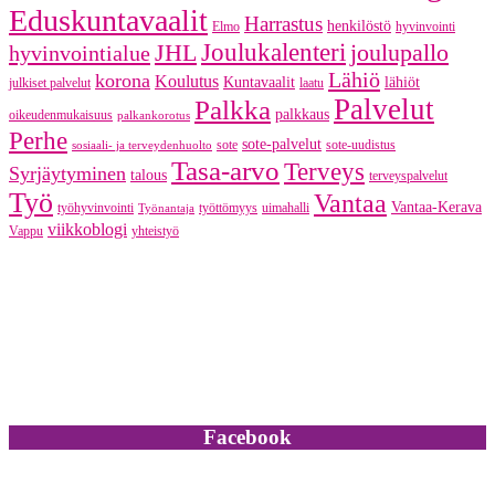
Eduskuntavaalit
Harrastus
henkilöstö
Elmo
hyvinvointi
JHL
Joulukalenteri
joulupallo
hyvinvointialue
Lähiö
korona
Koulutus
Kuntavaalit
lähiöt
julkiset palvelut
laatu
Palvelut
Palkka
palkkaus
oikeudenmukaisuus
palkankorotus
Perhe
sote-palvelut
sote
sote-uudistus
sosiaali- ja terveydenhuolto
Tasa-arvo
Terveys
Syrjäytyminen
talous
terveyspalvelut
Työ
Vantaa
Vantaa-Kerava
työhyvinvointi
työttömyys
uimahalli
Työnantaja
viikkoblogi
Vappu
yhteistyö
Facebook