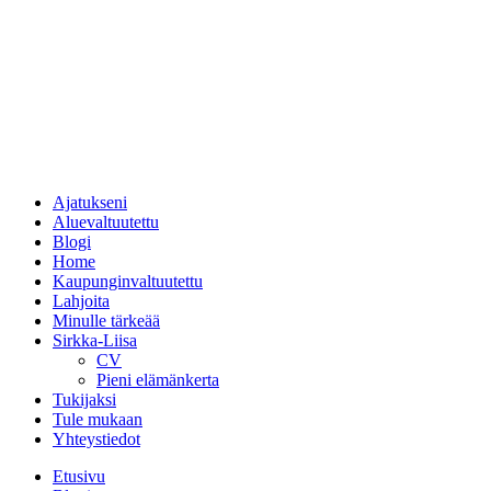
Ajatukseni
Aluevaltuutettu
Blogi
Home
Kaupunginvaltuutettu
Lahjoita
Minulle tärkeää
Sirkka-Liisa
CV
Pieni elämänkerta
Tukijaksi
Tule mukaan
Yhteystiedot
Etusivu