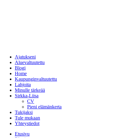
Ajatukseni
Aluevaltuutettu
Blogi
Home
Kaupunginvaltuutettu
Lahjoita
Minulle tärkeää
Sirkka-Liisa
CV
Pieni elämänkerta
Tukijaksi
Tule mukaan
Yhteystiedot
Etusivu