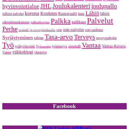
JHL
Joulukalenteri
joulupallo
hyvinvointialue
Lähiö
korona
Koulutus
Kuntavaalit
lähiöt
julkiset palvelut
laatu
Palvelut
Palkka
palkkaus
oikeudenmukaisuus
palkankorotus
Perhe
sote-palvelut
sote
sote-uudistus
sosiaali- ja terveydenhuolto
Tasa-arvo
Terveys
Syrjäytyminen
talous
terveyspalvelut
Työ
Vantaa
Vantaa-Kerava
työhyvinvointi
työttömyys
uimahalli
Työnantaja
viikkoblogi
Vappu
yhteistyö
Facebook
Uutisia SDP:stä