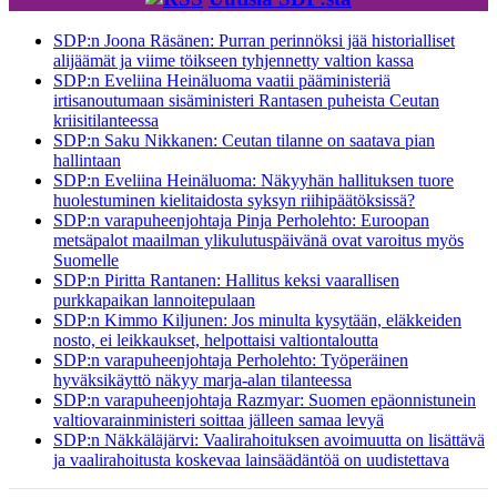
SDP:n Joona Räsänen: Purran perinnöksi jää historialliset
alijäämät ja viime töikseen tyhjennetty valtion kassa
SDP:n Eveliina Heinäluoma vaatii pääministeriä
irtisanoutumaan sisäministeri Rantasen puheista Ceutan
kriisitilanteessa
SDP:n Saku Nikkanen: Ceutan tilanne on saatava pian
hallintaan
SDP:n Eveliina Heinäluoma: Näkyyhän hallituksen tuore
huolestuminen kielitaidosta syksyn riihipäätöksissä?
SDP:n varapuheenjohtaja Pinja Perholehto: Euroopan
metsäpalot maailman ylikulutuspäivänä ovat varoitus myös
Suomelle
SDP:n Piritta Rantanen: Hallitus keksi vaarallisen
purkkapaikan lannoitepulaan
SDP:n Kimmo Kiljunen: Jos minulta kysytään, eläkkeiden
nosto, ei leikkaukset, helpottaisi valtiontaloutta
SDP:n varapuheenjohtaja Perholehto: Työperäinen
hyväksikäyttö näkyy marja-alan tilanteessa
SDP:n varapuheenjohtaja Razmyar: Suomen epäonnistunein
valtiovarainministeri soittaa jälleen samaa levyä
SDP:n Näkkäläjärvi: Vaalirahoituksen avoimuutta on lisättävä
ja vaalirahoitusta koskevaa lainsäädäntöä on uudistettava