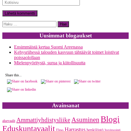
Haku:
Uusimmat blogaukset
Ensimmäistä kertaa Suomi Areenassa
Kehysriihessä talouden kasvuun tähtäävät toimet loistivat
poissaolollaan
Mielenpyöritystä, surua ja kiitollisuutta
Share this...
Avainsanat
Blogi
Asuminen
Ammattiyhdistysliike
aluevaalit
Eduskuntavaalit
Harrastus
henkilöstö
Elmo
hyvinvointi