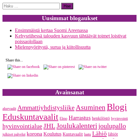
Haku:
Uusimmat blogaukset
Ensimmäistä kertaa Suomi Areenassa
Kehysriihessä talouden kasvuun tähtäävät toimet loistivat
poissaolollaan
Mielenpyöritystä, surua ja kiitollisuutta
Share this...
Avainsanat
Blogi
Asuminen
Ammattiyhdistysliike
aluevaalit
Eduskuntavaalit
Harrastus
henkilöstö
Elmo
hyvinvointi
JHL
Joulukalenteri
joulupallo
hyvinvointialue
Lähiö
korona
Koulutus
Kuntavaalit
lähiöt
julkiset palvelut
laatu