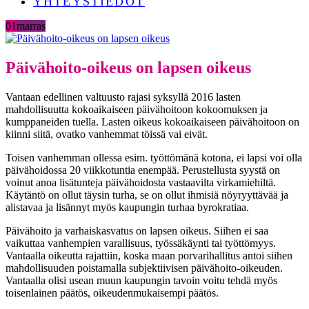
YHTEYSTIEDOT
01
marras
Päivähoito-oikeus on lapsen oikeus
Vantaan edellinen valtuusto rajasi syksyllä 2016 lasten
mahdollisuutta kokoaikaiseen päivähoitoon kokoomuksen ja
kumppaneiden tuella. Lasten oikeus kokoaikaiseen päivähoitoon on
kiinni siitä, ovatko vanhemmat töissä vai eivät.
Toisen vanhemman ollessa esim. työttömänä kotona, ei lapsi voi olla
päivähoidossa 20 viikkotuntia enempää. Perustellusta syystä on
voinut anoa lisätunteja päivähoidosta vastaavilta virkamiehiltä.
Käytäntö on ollut täysin turha, se on ollut ihmisiä nöyryyttävää ja
alistavaa ja lisännyt myös kaupungin turhaa byrokratiaa.
Päivähoito ja varhaiskasvatus on lapsen oikeus. Siihen ei saa
vaikuttaa vanhempien varallisuus, työssäkäynti tai työttömyys.
Vantaalla oikeutta rajattiin, koska maan porvarihallitus antoi siihen
mahdollisuuden poistamalla subjektiivisen päivähoito-oikeuden.
Vantaalla olisi usean muun kaupungin tavoin voitu tehdä myös
toisenlainen päätös, oikeudenmukaisempi päätös.