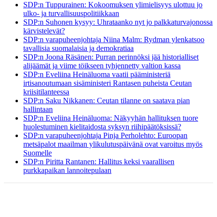
SDP:n Tuppurainen: Kokoomuksen ylimielisyys ulottuu jo
ulko- ja turvallisuuspolitiikkaan
SDP:n Suhonen kysyy: Uhrataanko nyt jo palkkaturvajonossa
kärvistelevät?
SDP:n varapuheenjohtaja Niina Malm: Rydman ylenkatsoo
tavallisia suomalaisia ja demokratiaa
SDP:n Joona Räsänen: Purran perinnöksi jää historialliset
alijäämät ja viime töikseen tyhjennetty valtion kassa
SDP:n Eveliina Heinäluoma vaatii pääministeriä
irtisanoutumaan sisäministeri Rantasen puheista Ceutan
kriisitilanteessa
SDP:n Saku Nikkanen: Ceutan tilanne on saatava pian
hallintaan
SDP:n Eveliina Heinäluoma: Näkyyhän hallituksen tuore
huolestuminen kielitaidosta syksyn riihipäätöksissä?
SDP:n varapuheenjohtaja Pinja Perholehto: Euroopan
metsäpalot maailman ylikulutuspäivänä ovat varoitus myös
Suomelle
SDP:n Piritta Rantanen: Hallitus keksi vaarallisen
purkkapaikan lannoitepulaan
ETUSIVU
BLOGI