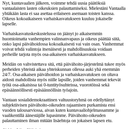
Nyt, kuntavaalien jälkeen, voimme tehdä uusia päätöksiä
vantaalaisten lasten oikeuksien palauttamiseksi. Mielestäni Vantaalla
yhtäkään lasta ei saa asettaa erilaiseen asemaan toisten kanssa.
Oikeus kokoaikaiseen varhaiskasvatukseen kuuluu jokaiselle
lapselle.
Varhaiskasvatuskeskustelussa on jäänyt jo aikaisemmin
huomioimatta vanhempien valinnanvapaus ja oikeus päättää siitä,
onko lapsi päivähoidossa kokoaikaisesti vai vain osan. Vanhemmat
voivat tehdä valintoja itsenäisesti ja mahdollisuuksia voidaan
perheille tarjota myös osa-aikaiseen varhaiskasvatukseen.
Meidän on vahvistettava sitä, että päivähoito-järjestelmä tukee myös
perheiden yhteistä aikaa yhteiskunnan ollessa auki yhä enemmän
24/7. Osa-aikaisen päivähoidon ja varhaiskasvatuksen on oltava
aidosti mahdollista myös niille lapsille, joiden vanhemmat tekevät
työtä osa-aikaisissa tai 0-tuntityösuhteissa, vuorotöissä sekä
epäsäännöllisesti epäsäännöllisin työajoin.
Vantaan sosialidemokraattinen valtuustoryhmä on edellyttänyt
subjektiivisen päivähoito-oikeuden rajaamisen purkamista ensi
vuoden talousarviossa, aivan kuten kuntavaaliohjelmassamme ja
vaalikentillä äänestäjille lupasimme. Päivähoito-oikeuden
palauttaminen ilman mitään lisäehtoja on jokaisen lapsen etu.