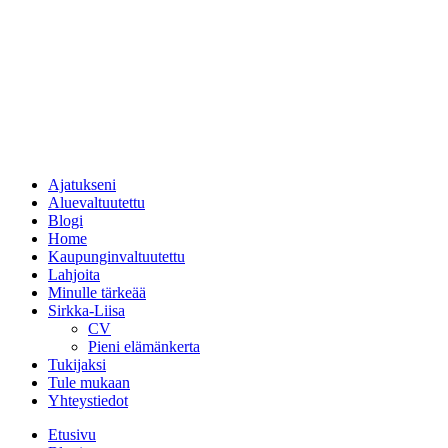
Ajatukseni
Aluevaltuutettu
Blogi
Home
Kaupunginvaltuutettu
Lahjoita
Minulle tärkeää
Sirkka-Liisa
CV
Pieni elämänkerta
Tukijaksi
Tule mukaan
Yhteystiedot
Etusivu