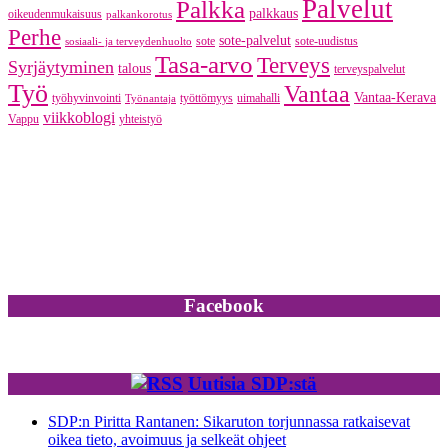
Palvelut
Palkka
palkkaus
oikeudenmukaisuus
palkankorotus
Perhe
sote-palvelut
sote
sote-uudistus
sosiaali- ja terveydenhuolto
Tasa-arvo
Terveys
Syrjäytyminen
talous
terveyspalvelut
Työ
Vantaa
Vantaa-Kerava
työhyvinvointi
työttömyys
uimahalli
Työnantaja
viikkoblogi
Vappu
yhteistyö
Facebook
Uutisia SDP:stä
SDP:n Piritta Rantanen: Sikaruton torjunnassa ratkaisevat
oikea tieto, avoimuus ja selkeät ohjeet