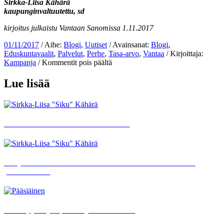
Sirkka-Liisa Kähärä
kaupunginvaltuutettu, sd
kirjoitus julkaistu Vantaan Sanomissa 1.11.2017
01/11/2017
/ Aihe:
Blogi
,
Uutiset
/ Avainsanat:
Blogi
,
Eduskuntavaalit
,
Palvelut
,
Perhe
,
Tasa-arvo
,
Vantaa
/ Kirjoittaja:
artikkelissa
Kampanja
/
Kommentit pois päältä
Päivähoito-
oikeus
Lue lisää
on
lapsen
oikeus
Ensimmäistä kertaa Suomi Areenassa
Kehysriihessä talouden kasvuun tähtäävät toimet loistivat
poissaolollaan
Mielenpyöritystä, surua ja kiitollisuutta