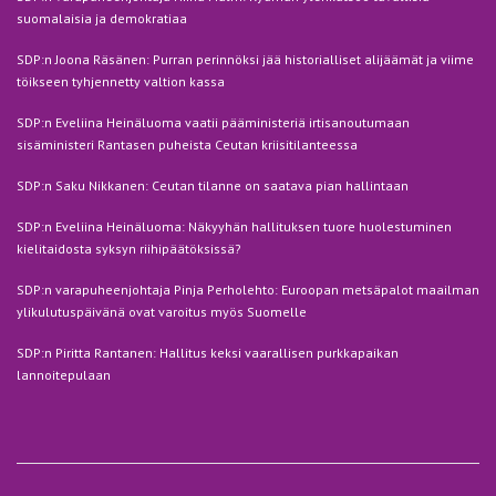
suomalaisia ja demokratiaa
SDP:n Joona Räsänen: Purran perinnöksi jää historialliset alijäämät ja viime
töikseen tyhjennetty valtion kassa
SDP:n Eveliina Heinäluoma vaatii pääministeriä irtisanoutumaan
sisäministeri Rantasen puheista Ceutan kriisitilanteessa
SDP:n Saku Nikkanen: Ceutan tilanne on saatava pian hallintaan
SDP:n Eveliina Heinäluoma: Näkyyhän hallituksen tuore huolestuminen
kielitaidosta syksyn riihipäätöksissä?
SDP:n varapuheenjohtaja Pinja Perholehto: Euroopan metsäpalot maailman
ylikulutuspäivänä ovat varoitus myös Suomelle
SDP:n Piritta Rantanen: Hallitus keksi vaarallisen purkkapaikan
lannoitepulaan