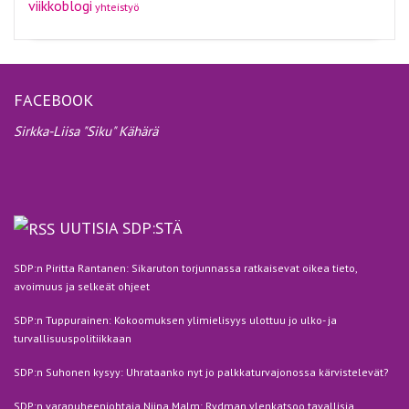
viikkoblogi
yhteistyö
FACEBOOK
Sirkka-Liisa "Siku" Kähärä
UUTISIA SDP:STÄ
SDP:n Piritta Rantanen: Sikaruton torjunnassa ratkaisevat oikea tieto,
avoimuus ja selkeät ohjeet
SDP:n Tuppurainen: Kokoomuksen ylimielisyys ulottuu jo ulko- ja
turvallisuuspolitiikkaan
SDP:n Suhonen kysyy: Uhrataanko nyt jo palkkaturvajonossa kärvistelevät?
SDP:n varapuheenjohtaja Niina Malm: Rydman ylenkatsoo tavallisia