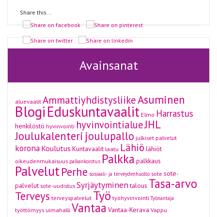
Share this...
Avainsanat
Asuminen
Ammattiyhdistysliike
aluevaalit
Blogi
Eduskuntavaalit
Harrastus
Elmo
JHL
hyvinvointialue
henkilöstö
hyvinvointi
Joulukalenteri
joulupallo
julkiset palvelut
Lähiö
korona
Koulutus
Kuntavaalit
lähiöt
laatu
Palkka
palkkaus
oikeudenmukaisuus
palkankorotus
Palvelut
Perhe
sote-
sote
sosiaali- ja terveydenhuolto
Tasa-arvo
Syrjäytyminen
palvelut
talous
sote-uudistus
Työ
Terveys
terveyspalvelut
työhyvinvointi
Työnantaja
Vantaa
Vantaa-Kerava
työttömyys
uimahalli
Vappu