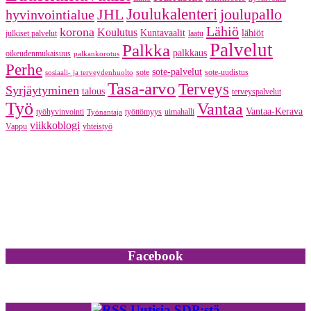
JHL
Joulukalenteri
joulupallo
hyvinvointialue
Lähiö
korona
Koulutus
Kuntavaalit
lähiöt
julkiset palvelut
laatu
Palvelut
Palkka
palkkaus
oikeudenmukaisuus
palkankorotus
Perhe
sote-palvelut
sote
sote-uudistus
sosiaali- ja terveydenhuolto
Tasa-arvo
Terveys
Syrjäytyminen
talous
terveyspalvelut
Työ
Vantaa
Vantaa-Kerava
työhyvinvointi
työttömyys
uimahalli
Työnantaja
viikkoblogi
Vappu
yhteistyö
Facebook
Uutisia SDP:stä