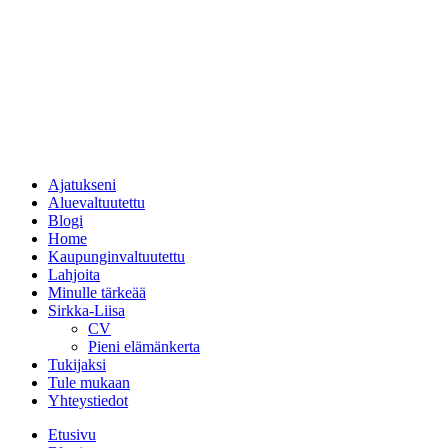
Ajatukseni
Aluevaltuutettu
Blogi
Home
Kaupunginvaltuutettu
Lahjoita
Minulle tärkeää
Sirkka-Liisa
CV
Pieni elämänkerta
Tukijaksi
Tule mukaan
Yhteystiedot
Etusivu