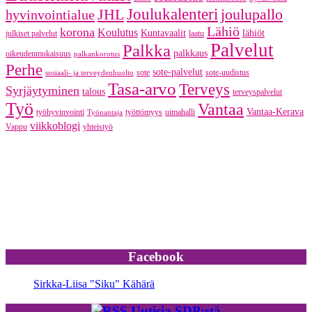
JHL
Joulukalenteri
joulupallo
hyvinvointialue
Lähiö
korona
Koulutus
Kuntavaalit
lähiöt
julkiset palvelut
laatu
Palvelut
Palkka
palkkaus
oikeudenmukaisuus
palkankorotus
Perhe
sote-palvelut
sote
sote-uudistus
sosiaali- ja terveydenhuolto
Tasa-arvo
Terveys
Syrjäytyminen
talous
terveyspalvelut
Työ
Vantaa
Vantaa-Kerava
työhyvinvointi
työttömyys
uimahalli
Työnantaja
viikkoblogi
Vappu
yhteistyö
Facebook
Sirkka-Liisa "Siku" Kähärä
Uutisia SDP:stä