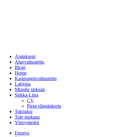
Ajatukseni
Aluevaltuutettu
Blogi
Home
Kaupunginvaltuutettu
Lahjoita
Minulle tärkeää
Sirkka-Liisa
CV
Pieni elämänkerta
Tukijaksi
Tule mukaan
Yhteystiedot
Etusivu