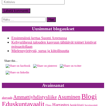
Haku:
Uusimmat blogaukset
Ensimmäistä kertaa Suomi Areenassa
Kehysriihessä talouden kasvuun tähtäävät toimet loistivat
poissaolollaan
Mielenpyöritystä, surua ja kiitollisuutta
Share this...
Avainsanat
Blogi
Asuminen
Ammattiyhdistysliike
aluevaalit
Eduskuntavaalit
Harrastus
henkilöstö
Elmo
hyvinvointi