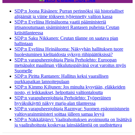
SDP:n Joona Räsänen: Purran perinnöksi jää historialliset
alijäämät ja viime töikseen tyhjennetty valtion kassa
SDP:n Eveliina Heinäluoma vaatii pääministeriä
irtisanoutumaan sisäministeri Rantasen puheista Ceutan
kriisitilanteessa
SDP:n Saku Nikkanen: Ceutan tilanne on saatava pian
hallintaan
SDP:n Eveliina Heinäluoma: Näkyyhän hallituksen tuore
huolestuminen kielitaidosta syksyn riihipäätöksissä?
SDP:n varapuheenjohtaja Pinja Perholehto: Euroopan
metsäpalot maailman ylikulutuspäivänä ovat varoitus myös
Suomelle
SDP:n Piritta Rantanen: Hallitus keksi vaarallisen
purkkapaikan lannoitepulaan
SDP:n Kimmo Kiljunen: Jos minulta kysytään, eläkkeiden
nosto, ei leikkaukset, helpottaisi valtiontaloutta
SDP:n varapuheenjohtaja Perholehto: Työperäinen
hyväksikäyttö näkyy marja-alan tilanteessa
SDP:n varapuheenjohtaja Razmyar: Suomen epäonnistunein
valtiovarainministeri soittaa jälleen samaa levyä
SDP:n Näkkäläjärvi: Vaalirahoituksen avoimuutta on lisättävä
ja vaalirahoitusta koskevaa lainsäädäntöä on uudistettava