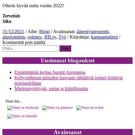
Oikein hyvää uutta vuotta 2022!
Terveisin
Siku
31/12/2021
/ Aihe:
Blogi
/ Avainsanat:
äänestysprosentti
,
aluetoimisto
,
esimies
,
JHLry
,
Työ
/ Kirjoittaja:
kampanjatiimi
/
artikkelissa
Kommentit pois päältä
Haku:
Hyvästi
vuosi
2021,
Uusimmat blogaukset
tervetuloa
vuosi
Ensimmäistä kertaa Suomi Areenassa
2022
Kehysriihessä talouden kasvuun tähtäävät toimet loistivat
poissaolollaan
Mielenpyöritystä, surua ja kiitollisuutta
Share this...
Avainsanat