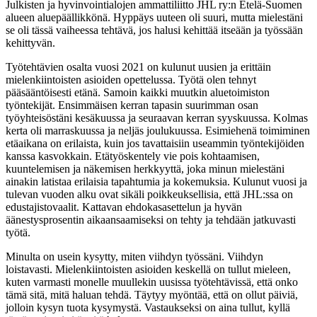
Julkisten ja hyvinvointialojen ammattiliitto JHL ry:n Etelä-Suomen
alueen aluepäällikkönä. Hyppäys uuteen oli suuri, mutta mielestäni
se oli tässä vaiheessa tehtävä, jos halusi kehittää itseään ja työssään
kehittyvän.
Työtehtävien osalta vuosi 2021 on kulunut uusien ja erittäin
mielenkiintoisten asioiden opettelussa. Työtä olen tehnyt
pääsääntöisesti etänä. Samoin kaikki muutkin aluetoimiston
työntekijät. Ensimmäisen kerran tapasin suurimman osan
työyhteisöstäni kesäkuussa ja seuraavan kerran syyskuussa. Kolmas
kerta oli marraskuussa ja neljäs joulukuussa. Esimiehenä toimiminen
etäaikana on erilaista, kuin jos tavattaisiin useammin työntekijöiden
kanssa kasvokkain. Etätyöskentely vie pois kohtaamisen,
kuuntelemisen ja näkemisen herkkyyttä, joka minun mielestäni
ainakin latistaa erilaisia tapahtumia ja kokemuksia. Kulunut vuosi ja
tulevan vuoden alku ovat sikäli poikkeuksellisia, että JHL:ssa on
edustajistovaalit. Kattavan ehdokasasettelun ja hyvän
äänestysprosentin aikaansaamiseksi on tehty ja tehdään jatkuvasti
työtä.
Minulta on usein kysytty, miten viihdyn työssäni. Viihdyn
loistavasti. Mielenkiintoisten asioiden keskellä on tullut mieleen,
kuten varmasti monelle muullekin uusissa työtehtävissä, että onko
tämä sitä, mitä haluan tehdä. Täytyy myöntää, että on ollut päiviä,
jolloin kysyn tuota kysymystä. Vastaukseksi on aina tullut, kyllä