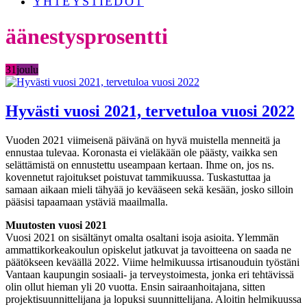
YHTEYSTIEDOT
äänestysprosentti
31
joulu
Hyvästi vuosi 2021, tervetuloa vuosi 2022
Vuoden 2021 viimeisenä päivänä on hyvä muistella menneitä ja
ennustaa tulevaa. Koronasta ei vieläkään ole päästy, vaikka sen
selättämistä on ennustettu useampaan kertaan. Ihme on, jos ns.
kovennetut rajoitukset poistuvat tammikuussa. Tuskastuttaa ja
samaan aikaan mieli tähyää jo kevääseen sekä kesään, josko silloin
pääsisi tapaamaan ystäviä maailmalla.
Muutosten vuosi 2021
Vuosi 2021 on sisältänyt omalta osaltani isoja asioita. Ylemmän
ammattikorkeakoulun opiskelut jatkuvat ja tavoitteena on saada ne
päätökseen keväällä 2022. Viime helmikuussa irtisanouduin työstäni
Vantaan kaupungin sosiaali- ja terveystoimesta, jonka eri tehtävissä
olin ollut hieman yli 20 vuotta. Ensin sairaanhoitajana, sitten
projektisuunnittelijana ja lopuksi suunnittelijana. Aloitin helmikuussa