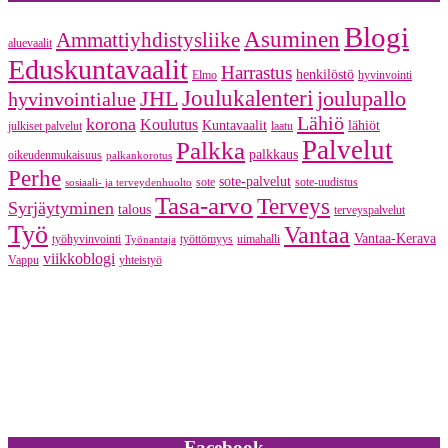
Blogi
Asuminen
Ammattiyhdistysliike
aluevaalit
Eduskuntavaalit
Harrastus
henkilöstö
Elmo
hyvinvointi
JHL
Joulukalenteri
joulupallo
hyvinvointialue
Lähiö
korona
Koulutus
Kuntavaalit
lähiöt
julkiset palvelut
laatu
Palvelut
Palkka
palkkaus
oikeudenmukaisuus
palkankorotus
Perhe
sote-palvelut
sote
sote-uudistus
sosiaali- ja terveydenhuolto
Tasa-arvo
Terveys
Syrjäytyminen
talous
terveyspalvelut
Työ
Vantaa
Vantaa-Kerava
työhyvinvointi
työttömyys
uimahalli
Työnantaja
viikkoblogi
Vappu
yhteistyö
Facebook