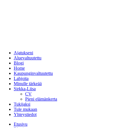
Ajatukseni
Aluevaltuutettu
Blogi
Home
Kaupunginvaltuutettu
Lahjoita
Minulle tärkeää
Sirkka-Liisa
CV
Pieni elämänkerta
Tukijaksi
Tule mukaan
Yhteystiedot
Etusivu