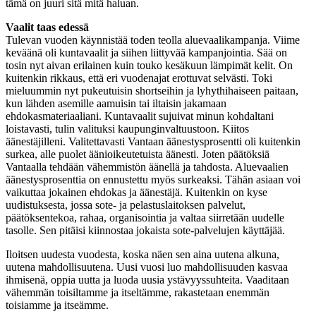
tämä on juuri sitä mitä haluan.
Vaalit taas edessä
Tulevan vuoden käynnistää toden teolla aluevaalikampanja. Viime
keväänä oli kuntavaalit ja siihen liittyvää kampanjointia. Sää on
tosin nyt aivan erilainen kuin touko kesäkuun lämpimät kelit. On
kuitenkin rikkaus, että eri vuodenajat erottuvat selvästi. Toki
mieluummin nyt pukeutuisin shortseihin ja lyhythihaiseen paitaan,
kun lähden asemille aamuisin tai iltaisin jakamaan
ehdokasmateriaaliani. Kuntavaalit sujuivat minun kohdaltani
loistavasti, tulin valituksi kaupunginvaltuustoon. Kiitos
äänestäjilleni. Valitettavasti Vantaan äänestysprosentti oli kuitenkin
surkea, alle puolet äänioikeutetuista äänesti. Joten päätöksiä
Vantaalla tehdään vähemmistön äänellä ja tahdosta. Aluevaalien
äänestysprosenttia on ennustettu myös surkeaksi. Tähän asiaan voi
vaikuttaa jokainen ehdokas ja äänestäjä. Kuitenkin on kyse
uudistuksesta, jossa sote- ja pelastuslaitoksen palvelut,
päätöksentekoa, rahaa, organisointia ja valtaa siirretään uudelle
tasolle. Sen pitäisi kiinnostaa jokaista sote-palvelujen käyttäjää.
Iloitsen uudesta vuodesta, koska näen sen aina uutena alkuna,
uutena mahdollisuutena. Uusi vuosi luo mahdollisuuden kasvaa
ihmisenä, oppia uutta ja luoda uusia ystävyyssuhteita. Vaaditaan
vähemmän toisiltamme ja itseltämme, rakastetaan enemmän
toisiamme ja itseämme.