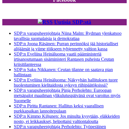
Uutisia SDP:stä
SDP:n varapuheenjohtaja Niina Malm: Rydman ylenkatsoo
tavallisia suomalaisia ja demokratiaa
SDP:n Joona Räsänen: Purran perinnöksi jää historialliset
alijäämät ja viime töikseen tyhjennetty valtion kassa
SDP:n Eveliina Heinäluoma vaatii pääministeriä
irtisanoutumaan sisäministeri Rantasen puheista Ceutan
kriisitilanteessa
SDP:n Saku Nikkanen: Ceutan tilanne on saatava pian
hallintaan
SDP:n Eveliina Heinäluoma: Näkyyhän hallituksen tuore
huolestuminen kielitaidosta syksyn riihipäätöksissä?
SDP:n varapuheenjohtaja Pinja Perholehto: Euroopan
metsäpalot maailman ylikulutuspäivänä ovat varoitus myös
Suomelle
SDP:n Piritta Rantanen: Hallitus keksi vaarallisen
purkkapaikan lannoitepulaan
SDP:n Kimmo Kiljunen: Jos minulta kysytään, eläkkeiden
nosto, ei leikkaukset, helpottaisi valtiontaloutta
SDP:n varapuheenjohtaja Perholehto: Työperäinen