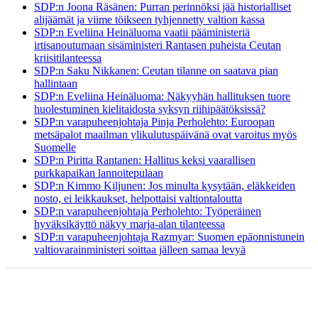
SDP:n Joona Räsänen: Purran perinnöksi jää historialliset
alijäämät ja viime töikseen tyhjennetty valtion kassa
SDP:n Eveliina Heinäluoma vaatii pääministeriä
irtisanoutumaan sisäministeri Rantasen puheista Ceutan
kriisitilanteessa
SDP:n Saku Nikkanen: Ceutan tilanne on saatava pian
hallintaan
SDP:n Eveliina Heinäluoma: Näkyyhän hallituksen tuore
huolestuminen kielitaidosta syksyn riihipäätöksissä?
SDP:n varapuheenjohtaja Pinja Perholehto: Euroopan
metsäpalot maailman ylikulutuspäivänä ovat varoitus myös
Suomelle
SDP:n Piritta Rantanen: Hallitus keksi vaarallisen
purkkapaikan lannoitepulaan
SDP:n Kimmo Kiljunen: Jos minulta kysytään, eläkkeiden
nosto, ei leikkaukset, helpottaisi valtiontaloutta
SDP:n varapuheenjohtaja Perholehto: Työperäinen
hyväksikäyttö näkyy marja-alan tilanteessa
SDP:n varapuheenjohtaja Razmyar: Suomen epäonnistunein
valtiovarainministeri soittaa jälleen samaa levyä
ETUSIVU
BLOGI