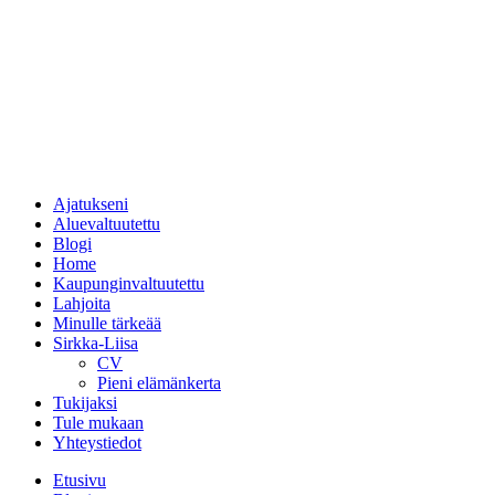
Ajatukseni
Aluevaltuutettu
Blogi
Home
Kaupunginvaltuutettu
Lahjoita
Minulle tärkeää
Sirkka-Liisa
CV
Pieni elämänkerta
Tukijaksi
Tule mukaan
Yhteystiedot
Etusivu