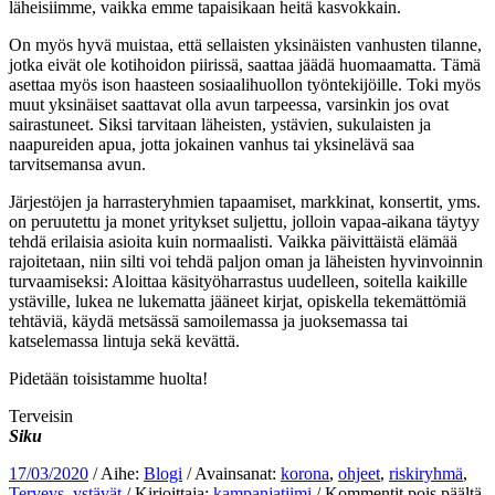
läheisiimme, vaikka emme tapaisikaan heitä kasvokkain.
On myös hyvä muistaa, että sellaisten yksinäisten vanhusten tilanne,
jotka eivät ole kotihoidon piirissä, saattaa jäädä huomaamatta. Tämä
asettaa myös ison haasteen sosiaalihuollon työntekijöille. Toki myös
muut yksinäiset saattavat olla avun tarpeessa, varsinkin jos ovat
sairastuneet. Siksi tarvitaan läheisten, ystävien, sukulaisten ja
naapureiden apua, jotta jokainen vanhus tai yksinelävä saa
tarvitsemansa avun.
Järjestöjen ja harrasteryhmien tapaamiset, markkinat, konsertit, yms.
on peruutettu ja monet yritykset suljettu, jolloin vapaa-aikana täytyy
tehdä erilaisia asioita kuin normaalisti. Vaikka päivittäistä elämää
rajoitetaan, niin silti voi tehdä paljon oman ja läheisten hyvinvoinnin
turvaamiseksi: Aloittaa käsityöharrastus uudelleen, soitella kaikille
ystäville, lukea ne lukematta jääneet kirjat, opiskella tekemättömiä
tehtäviä, käydä metsässä samoilemassa ja juoksemassa tai
katselemassa lintuja sekä kevättä.
Pidetään toisistamme huolta!
Terveisin
Siku
17/03/2020
/ Aihe:
Blogi
/ Avainsanat:
korona
,
ohjeet
,
riskiryhmä
,
ar
Terveys
,
ystävät
/ Kirjoittaja:
kampanjatiimi
/
Kommentit pois päältä