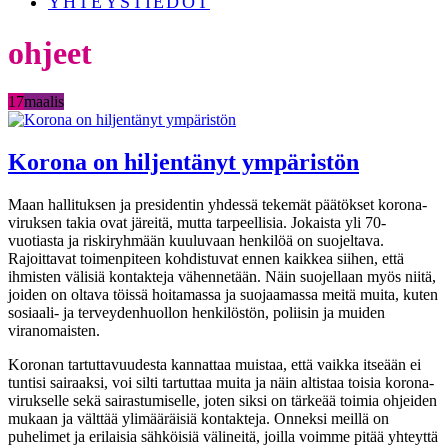
YHTEYSTIEDOT
ohjeet
17
maalis
Korona on hiljentänyt ympäristön
Maan hallituksen ja presidentin yhdessä tekemät päätökset korona-
viruksen takia ovat järeitä, mutta tarpeellisia. Jokaista yli 70-
vuotiasta ja riskiryhmään kuuluvaan henkilöä on suojeltava.
Rajoittavat toimenpiteen kohdistuvat ennen kaikkea siihen, että
ihmisten välisiä kontakteja vähennetään. Näin suojellaan myös niitä,
joiden on oltava töissä hoitamassa ja suojaamassa meitä muita, kuten
sosiaali- ja terveydenhuollon henkilöstön, poliisin ja muiden
viranomaisten.
Koronan tartuttavuudesta kannattaa muistaa, että vaikka itseään ei
tuntisi sairaaksi, voi silti tartuttaa muita ja näin altistaa toisia korona-
virukselle sekä sairastumiselle, joten siksi on tärkeää toimia ohjeiden
mukaan ja välttää ylimääräisiä kontakteja. Onneksi meillä on
puhelimet ja erilaisia sähköisiä välineitä, joilla voimme pitää yhteyttä