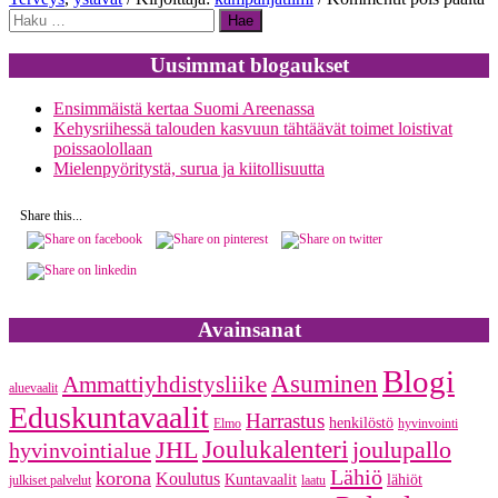
Haku:
K
o
hi
Uusimmat blogaukset
y
Ensimmäistä kertaa Suomi Areenassa
Kehysriihessä talouden kasvuun tähtäävät toimet loistivat
poissaolollaan
Mielenpyöritystä, surua ja kiitollisuutta
Share this...
Avainsanat
Blogi
Asuminen
Ammattiyhdistysliike
aluevaalit
Eduskuntavaalit
Harrastus
henkilöstö
Elmo
hyvinvointi
JHL
Joulukalenteri
joulupallo
hyvinvointialue
Lähiö
korona
Koulutus
Kuntavaalit
lähiöt
julkiset palvelut
laatu