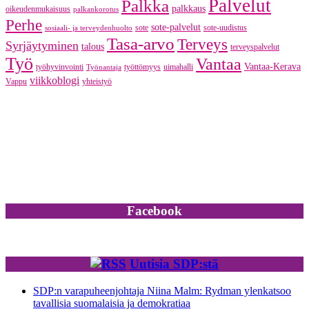
Palvelut
Palkka
palkkaus
oikeudenmukaisuus
palkankorotus
Perhe
sote-palvelut
sote
sote-uudistus
sosiaali- ja terveydenhuolto
Tasa-arvo
Terveys
Syrjäytyminen
talous
terveyspalvelut
Työ
Vantaa
Vantaa-Kerava
työhyvinvointi
työttömyys
uimahalli
Työnantaja
viikkoblogi
Vappu
yhteistyö
Facebook
Uutisia SDP:stä
SDP:n varapuheenjohtaja Niina Malm: Rydman ylenkatsoo
tavallisia suomalaisia ja demokratiaa