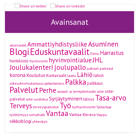
Avainsanat
Asuminen
Ammattiyhdistysliike
aluevaalit
Blogi
Eduskuntavaalit
Harrastus
Elmo
JHL
hyvinvointialue
henkilöstö
hyvinvointi
Joulukalenteri
joulupallo
julkiset palvelut
Lähiö
korona
Koulutus
Kuntavaalit
lähiöt
laatu
Palkka
palkkaus
oikeudenmukaisuus
palkankorotus
Palvelut
Perhe
sote-
sote
sosiaali- ja terveydenhuolto
Tasa-arvo
Syrjäytyminen
palvelut
talous
sote-uudistus
Työ
Terveys
terveyspalvelut
työhyvinvointi
Työnantaja
Vantaa
Vantaa-Kerava
työttömyys
uimahalli
Vappu
viikkoblogi
yhteistyö