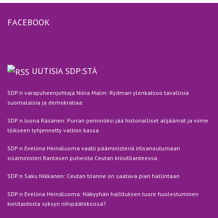
FACEBOOK
UUTISIA SDP:STÄ
SDP:n varapuheenjohtaja Niina Malm: Rydman ylenkatsoo tavallisia
suomalaisia ja demokratiaa
SDP:n Joona Räsänen: Purran perinnöksi jää historialliset alijäämät ja viime
töikseen tyhjennetty valtion kassa
SDP:n Eveliina Heinäluoma vaatii pääministeriä irtisanoutumaan
sisäministeri Rantasen puheista Ceutan kriisitilanteessa
SDP:n Saku Nikkanen: Ceutan tilanne on saatava pian hallintaan
SDP:n Eveliina Heinäluoma: Näkyyhän hallituksen tuore huolestuminen
kielitaidosta syksyn riihipäätöksissä?