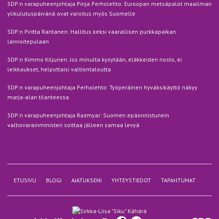
SDP:n varapuheenjohtaja Pinja Perholehto: Euroopan metsäpalot maailman
ylikulutuspäivänä ovat varoitus myös Suomelle
SDP:n Piritta Rantanen: Hallitus keksi vaarallisen purkkapaikan
lannoitepulaan
SDP:n Kimmo Kiljunen: Jos minulta kysytään, eläkkeiden nosto, ei
leikkaukset, helpottaisi valtiontaloutta
SDP:n varapuheenjohtaja Perholehto: Työperäinen hyväksikäyttö näkyy
marja-alan tilanteessa
SDP:n varapuheenjohtaja Razmyar: Suomen epäonnistunein
valtiovarainministeri soittaa jälleen samaa levyä
ETUSIVU
BLOGI
AJATUKSENI
YHTEYSTIEDOT
TAPAHTUMAT