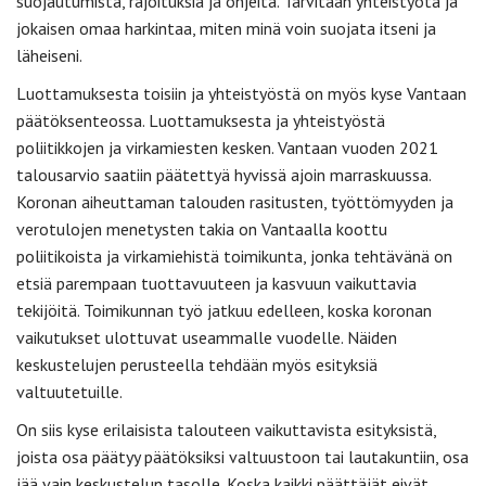
suojautumista, rajoituksia ja ohjeita. Tarvitaan yhteistyötä ja
jokaisen omaa harkintaa, miten minä voin suojata itseni ja
läheiseni.
Luottamuksesta toisiin ja yhteistyöstä on myös kyse Vantaan
päätöksenteossa. Luottamuksesta ja yhteistyöstä
poliitikkojen ja virkamiesten kesken. Vantaan vuoden 2021
talousarvio saatiin päätettyä hyvissä ajoin marraskuussa.
Koronan aiheuttaman talouden rasitusten, työttömyyden ja
verotulojen menetysten takia on Vantaalla koottu
poliitikoista ja virkamiehistä toimikunta, jonka tehtävänä on
etsiä parempaan tuottavuuteen ja kasvuun vaikuttavia
tekijöitä. Toimikunnan työ jatkuu edelleen, koska koronan
vaikutukset ulottuvat useammalle vuodelle. Näiden
keskustelujen perusteella tehdään myös esityksiä
valtuutetuille.
On siis kyse erilaisista talouteen vaikuttavista esityksistä,
joista osa päätyy päätöksiksi valtuustoon tai lautakuntiin, osa
jää vain keskustelun tasolle. Koska kaikki päättäjät eivät