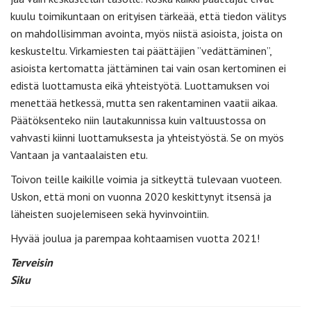
kuulu toimikuntaan on erityisen tärkeää, että tiedon välitys
on mahdollisimman avointa, myös niistä asioista, joista on
keskusteltu. Virkamiesten tai päättäjien ”vedättäminen”,
asioista kertomatta jättäminen tai vain osan kertominen ei
edistä luottamusta eikä yhteistyötä. Luottamuksen voi
menettää hetkessä, mutta sen rakentaminen vaatii aikaa.
Päätöksenteko niin lautakunnissa kuin valtuustossa on
vahvasti kiinni luottamuksesta ja yhteistyöstä. Se on myös
Vantaan ja vantaalaisten etu.
Toivon teille kaikille voimia ja sitkeyttä tulevaan vuoteen.
Uskon, että moni on vuonna 2020 keskittynyt itsensä ja
läheisten suojelemiseen sekä hyvinvointiin.
Hyvää joulua ja parempaa kohtaamisen vuotta 2021!
Terveisin
Siku