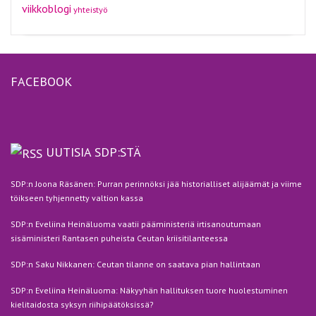
viikkoblogi
yhteistyö
FACEBOOK
UUTISIA SDP:STÄ
SDP:n Joona Räsänen: Purran perinnöksi jää historialliset alijäämät ja viime
töikseen tyhjennetty valtion kassa
SDP:n Eveliina Heinäluoma vaatii pääministeriä irtisanoutumaan
sisäministeri Rantasen puheista Ceutan kriisitilanteessa
SDP:n Saku Nikkanen: Ceutan tilanne on saatava pian hallintaan
SDP:n Eveliina Heinäluoma: Näkyyhän hallituksen tuore huolestuminen
kielitaidosta syksyn riihipäätöksissä?