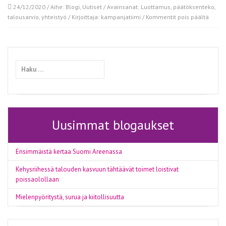
24/12/2020
/ Aihe:
Blogi
,
Uutiset
/ Avainsanat:
Luottamus
,
päätöksenteko
,
artikk
talousarvio
,
yhteistyö
/ Kirjoittaja:
kampanjatiimi
/
Kommentit pois päältä
Nyt
tarvit
luott
ja
Haku:
yhteis
Uusimmat blogaukset
Ensimmäistä kertaa Suomi Areenassa
Kehysriihessä talouden kasvuun tähtäävät toimet loistivat
poissaolollaan
Mielenpyöritystä, surua ja kiitollisuutta