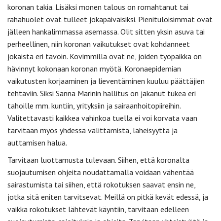
koronan takia. Lisäksi monen talous on romahtanut tai
rahahuolet ovat tulleet jokapäiväisiksi. Pienituloisimmat ovat
jälleen hankalimmassa asemassa. Olit sitten yksin asuva tai
perheellinen, niin koronan vaikutukset ovat kohdanneet
jokaista eri tavoin. Kovimmilla ovat ne, joiden työpaikka on
hävinnyt kokonaan koronan myötä. Koronaepidemian
vaikutusten korjaaminen ja lieventäminen kuuluu päättäjien
tehtäviin. Siksi Sanna Marinin hallitus on jakanut tukea eri
tahoille mm. kuntiin, yrityksiin ja sairaanhoitopiireihin.
Valitettavasti kaikkea vahinkoa tuella ei voi korvata vaan
tarvitaan myös yhdessä välittämistä, läheisyyttä ja
auttamisen halua.
Tarvitaan luottamusta tulevaan. Siihen, että koronalta
suojautumisen ohjeita noudattamalla voidaan vähentää
sairastumista tai siihen, että rokotuksen saavat ensin ne,
jotka sitä eniten tarvitsevat. Meillä on pitkä kevät edessä, ja
vaikka rokotukset lähtevät käyntiin, tarvitaan edelleen