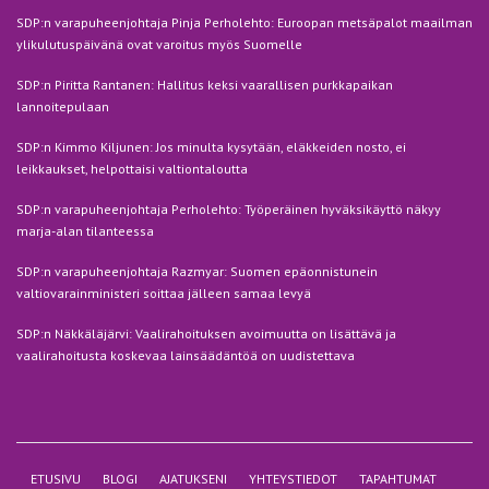
SDP:n varapuheenjohtaja Pinja Perholehto: Euroopan metsäpalot maailman
ylikulutuspäivänä ovat varoitus myös Suomelle
SDP:n Piritta Rantanen: Hallitus keksi vaarallisen purkkapaikan
lannoitepulaan
SDP:n Kimmo Kiljunen: Jos minulta kysytään, eläkkeiden nosto, ei
leikkaukset, helpottaisi valtiontaloutta
SDP:n varapuheenjohtaja Perholehto: Työperäinen hyväksikäyttö näkyy
marja-alan tilanteessa
SDP:n varapuheenjohtaja Razmyar: Suomen epäonnistunein
valtiovarainministeri soittaa jälleen samaa levyä
SDP:n Näkkäläjärvi: Vaalirahoituksen avoimuutta on lisättävä ja
vaalirahoitusta koskevaa lainsäädäntöä on uudistettava
ETUSIVU
BLOGI
AJATUKSENI
YHTEYSTIEDOT
TAPAHTUMAT