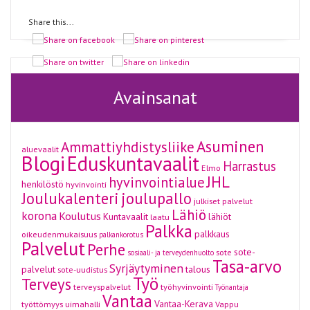
Share this...
Avainsanat
Asuminen
Ammattiyhdistysliike
aluevaalit
Blogi
Eduskuntavaalit
Harrastus
Elmo
JHL
hyvinvointialue
henkilöstö
hyvinvointi
Joulukalenteri
joulupallo
julkiset palvelut
Lähiö
korona
Koulutus
Kuntavaalit
lähiöt
laatu
Palkka
palkkaus
oikeudenmukaisuus
palkankorotus
Palvelut
Perhe
sote-
sote
sosiaali- ja terveydenhuolto
Tasa-arvo
Syrjäytyminen
palvelut
talous
sote-uudistus
Työ
Terveys
terveyspalvelut
työhyvinvointi
Työnantaja
Vantaa
Vantaa-Kerava
työttömyys
uimahalli
Vappu