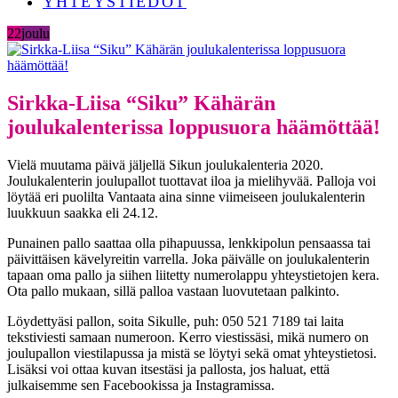
YHTEYSTIEDOT
22
joulu
Sirkka-Liisa “Siku” Kähärän
joulukalenterissa loppusuora häämöttää!
Vielä muutama päivä jäljellä Sikun joulukalenteria 2020.
Joulukalenterin joulupallot tuottavat iloa ja mielihyvää. Palloja voi
löytää eri puolilta Vantaata aina sinne viimeiseen joulukalenterin
luukkuun saakka eli 24.12.
Punainen pallo saattaa olla pihapuussa, lenkkipolun pensaassa tai
päivittäisen kävelyreitin varrella. Joka päivälle on joulukalenterin
tapaan oma pallo ja siihen liitetty numerolappu yhteystietojen kera.
Ota pallo mukaan, sillä palloa vastaan luovutetaan palkinto.
Löydettyäsi pallon, soita Sikulle, puh: 050 521 7189 tai laita
tekstiviesti samaan numeroon. Kerro viestissäsi, mikä numero on
joulupallon viestilapussa ja mistä se löytyi sekä omat yhteystietosi.
Lisäksi voi ottaa kuvan itsestäsi ja pallosta, jos haluat, että
julkaisemme sen Facebookissa ja Instagramissa.