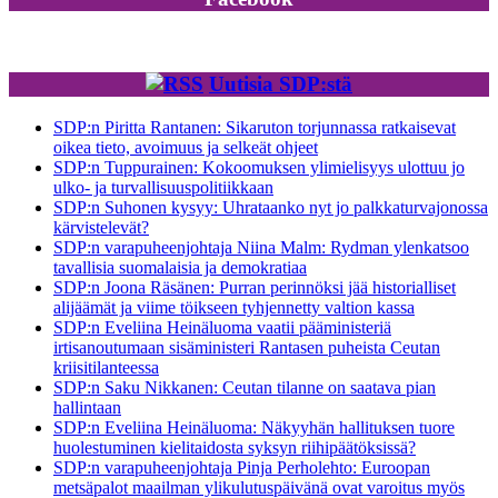
Uutisia SDP:stä
SDP:n Piritta Rantanen: Sikaruton torjunnassa ratkaisevat
oikea tieto, avoimuus ja selkeät ohjeet
SDP:n Tuppurainen: Kokoomuksen ylimielisyys ulottuu jo
ulko- ja turvallisuuspolitiikkaan
SDP:n Suhonen kysyy: Uhrataanko nyt jo palkkaturvajonossa
kärvistelevät?
SDP:n varapuheenjohtaja Niina Malm: Rydman ylenkatsoo
tavallisia suomalaisia ja demokratiaa
SDP:n Joona Räsänen: Purran perinnöksi jää historialliset
alijäämät ja viime töikseen tyhjennetty valtion kassa
SDP:n Eveliina Heinäluoma vaatii pääministeriä
irtisanoutumaan sisäministeri Rantasen puheista Ceutan
kriisitilanteessa
SDP:n Saku Nikkanen: Ceutan tilanne on saatava pian
hallintaan
SDP:n Eveliina Heinäluoma: Näkyyhän hallituksen tuore
huolestuminen kielitaidosta syksyn riihipäätöksissä?
SDP:n varapuheenjohtaja Pinja Perholehto: Euroopan
metsäpalot maailman ylikulutuspäivänä ovat varoitus myös