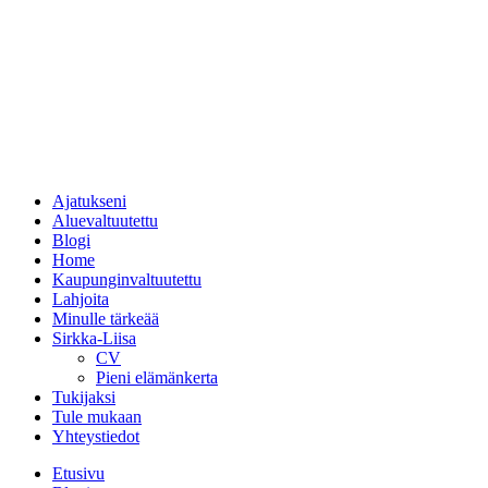
Ajatukseni
Aluevaltuutettu
Blogi
Home
Kaupunginvaltuutettu
Lahjoita
Minulle tärkeää
Sirkka-Liisa
CV
Pieni elämänkerta
Tukijaksi
Tule mukaan
Yhteystiedot
Etusivu