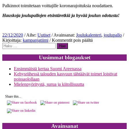
Palkinnot toimitetaan voittajille koronarajoituksia noudattaen.
Hauskoja joulupallojen etsintäretkiä ja hyvää joulun odotusta!
22/12/2020
/ Aihe:
Uutiset
/ Avainsanat:
Joulukalenteri
,
joulupallo
/
artikkelissa
Kirjoittaja:
kampanjatiimi
/
Kommentit pois päältä
Haku:
Sirkka-
Liisa
“Siku”
Uusimmat blogaukset
Kähärän
joulukalenterissa
Ensimmäistä kertaa Suomi Areenassa
loppusuora
Kehysriihessä talouden kasvuun tähtäävät toimet loistivat
häämöttää!
poissaolollaan
Mielenpyöritystä, surua ja kiitollisuutta
Share this...
Avainsanat