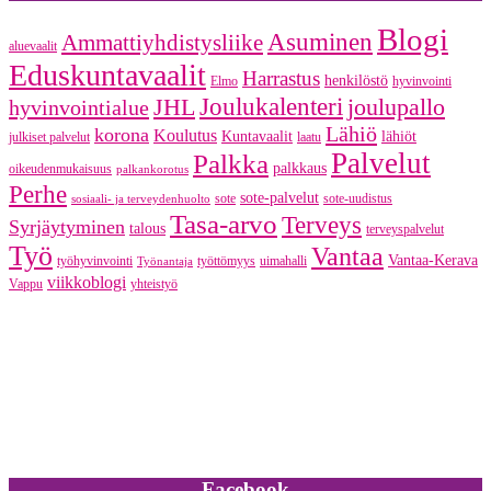
Blogi
Asuminen
Ammattiyhdistysliike
aluevaalit
Eduskuntavaalit
Harrastus
henkilöstö
Elmo
hyvinvointi
JHL
Joulukalenteri
joulupallo
hyvinvointialue
Lähiö
korona
Koulutus
Kuntavaalit
lähiöt
julkiset palvelut
laatu
Palvelut
Palkka
palkkaus
oikeudenmukaisuus
palkankorotus
Perhe
sote-palvelut
sote
sote-uudistus
sosiaali- ja terveydenhuolto
Tasa-arvo
Terveys
Syrjäytyminen
talous
terveyspalvelut
Työ
Vantaa
Vantaa-Kerava
työhyvinvointi
työttömyys
uimahalli
Työnantaja
viikkoblogi
Vappu
yhteistyö
Facebook