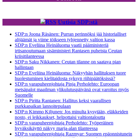
Uutisia SDP:stä
SDP:n Joona Räsänen: Purran perinnöksi jää historialliset
alijäämät ja viime töikseen tyhjennetty valtion kassa
SDP:n Eveliina Heinäluoma vaatii pääministeriä
irtisanoutumaan sisäministeri Rantasen puheista Ceutan
kriisitilanteessa
SDP:n Saku Nikkanen: Ceutan tilanne on saatava pian
hallintaan
SDP:n Eveliina Heinäluoma: Näkyyhän hallituksen tuore
huolestuminen kielitaidosta syksyn riihipäätöksissä?
SDP:n varapuheenjohtaja Pinja Perholehto: Euroopan
metsäpalot maailman ylikulutuspäivänä ovat varoitus myös
Suomelle
SDP:n Piritta Rantanen: Hallitus keksi vaarallisen
purkkapaikan lannoitepulaan
SDP:n Kimmo Kiljunen: Jos minulta kysytään, eläkkeiden
nosto, ei leikkaukset, helpottaisi valtiontaloutta
SDP:n varapuheenjohtaja Perholehto: Työperäinen
hyväksikäyttö näkyy marja-alan tilanteessa
SDP:n varapuheenjohtaja Razmyar: Suomen epäonnistunein