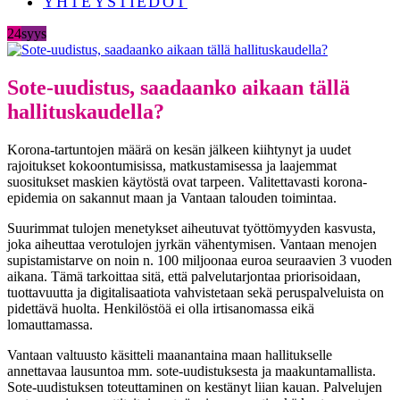
YHTEYSTIEDOT
24
syys
Sote-uudistus, saadaanko aikaan tällä
hallituskaudella?
Korona-tartuntojen määrä on kesän jälkeen kiihtynyt ja uudet
rajoitukset kokoontumisissa, matkustamisessa ja laajemmat
suositukset maskien käytöstä ovat tarpeen. Valitettavasti korona-
epidemia on sakannut maan ja Vantaan talouden toimintaa.
Suurimmat tulojen menetykset aiheutuvat työttömyyden kasvusta,
joka aiheuttaa verotulojen jyrkän vähentymisen. Vantaan menojen
supistamistarve on noin n. 100 miljoonaa euroa seuraavien 3 vuoden
aikana. Tämä tarkoittaa sitä, että palvelutarjontaa priorisoidaan,
tuottavuutta ja digitalisaatiota vahvistetaan sekä peruspalveluista on
pidettävä huolta. Henkilöstöä ei olla irtisanomassa eikä
lomauttamassa.
Vantaan valtuusto käsitteli maanantaina maan hallitukselle
annettavaa lausuntoa mm. sote-uudistuksesta ja maakuntamallista.
Sote-uudistuksen toteuttaminen on kestänyt liian kauan. Palvelujen