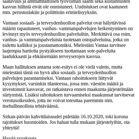
saatavuus ja ammattitaitoisen työvoiman saanti sekä kustannusten
kasvun hillintä eivät ole onnistuneet. Uudistukset ovat kaatuneet
mm. perustuslakiin ja poliittisiin erimielisyyksiin.
Vantaan sosiaali- ja terveydenhuollon palvelut ovat hälyttävissä
määrin rapautuneet, vanhus- vammaispalvelujen heikentyminen on
levinnyt myös terveydenhuollon palveluihin. Merkittävä osa esim.
vanhus- ja vammaispalveluista tuotetaan ostopalveluina, jotka on
todettu kalliiksi ja joustamattomiksi. Mielestäni Vantaa tarvitsee
laajempia hartioita pystyäkseen tuottamaan sote-palveluita
laadukkaasti ja ehkäisemään terveyserojen kasvua.
Maan hallituksen antama sote-esitys ei ole vielä valmis, mutta
mielestäni tämä on hyvä alku sosiaali- ja terveydenhuollon
palvelujen parantamiseksi. Vantaan rahoitukseen liittyvät
kysymykset, varsinkin tilanteessa, jossa mm. väestön määrä ja
investoinnit kasvavat, on ratkaistava ennen maakunta-järjestelmään
siirtymistä. Lisäksi rahoituksen turvaamiseksi maakunnat tarvitsevat
verotusoikeuden, jotta ne voivat toteuttaa paremmin mm.
itsehallinnollista tehtäväänsä.
Sirkan-päivän kahvitilaisuudet pidetään 16.10.2020, toki korona
rajoitukset huomioiden. Jos haluat tulla mukaan järjestelyihin, ota
yhteyttä!
Hyvää syyskuuta