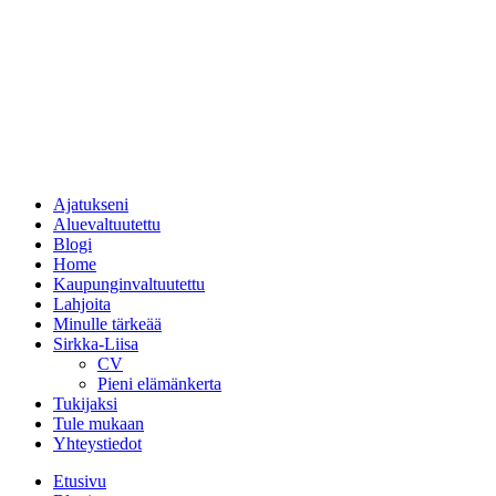
Ajatukseni
Aluevaltuutettu
Blogi
Home
Kaupunginvaltuutettu
Lahjoita
Minulle tärkeää
Sirkka-Liisa
CV
Pieni elämänkerta
Tukijaksi
Tule mukaan
Yhteystiedot
Etusivu