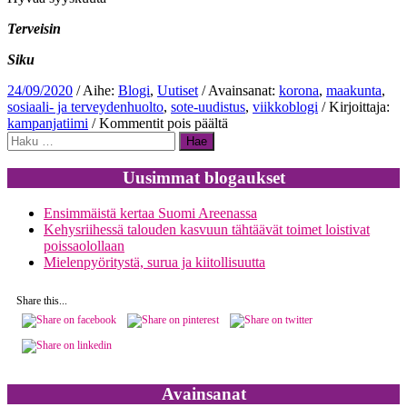
Terveisin
Siku
24/09/2020
/ Aihe:
Blogi
,
Uutiset
/ Avainsanat:
korona
,
maakunta
,
sosiaali- ja terveydenhuolto
,
sote-uudistus
,
viikkoblogi
/ Kirjoittaja:
artikkelissa
kampanjatiimi
/
Kommentit pois päältä
Haku:
Sote-
uudistus,
saadaanko
Uusimmat blogaukset
aikaan
tällä
Ensimmäistä kertaa Suomi Areenassa
hallituskaudella?
Kehysriihessä talouden kasvuun tähtäävät toimet loistivat
poissaolollaan
Mielenpyöritystä, surua ja kiitollisuutta
Share this...
Avainsanat