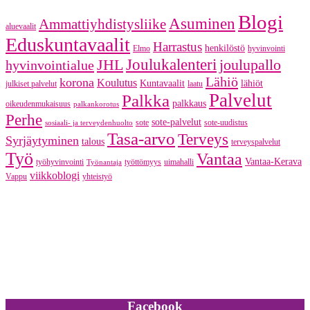
Blogi
Asuminen
Ammattiyhdistysliike
aluevaalit
Eduskuntavaalit
Harrastus
henkilöstö
Elmo
hyvinvointi
JHL
Joulukalenteri
joulupallo
hyvinvointialue
Lähiö
korona
Koulutus
Kuntavaalit
lähiöt
julkiset palvelut
laatu
Palvelut
Palkka
palkkaus
oikeudenmukaisuus
palkankorotus
Perhe
sote-palvelut
sote
sote-uudistus
sosiaali- ja terveydenhuolto
Tasa-arvo
Terveys
Syrjäytyminen
talous
terveyspalvelut
Työ
Vantaa
Vantaa-Kerava
työhyvinvointi
työttömyys
uimahalli
Työnantaja
viikkoblogi
Vappu
yhteistyö
Facebook