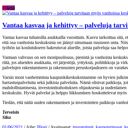
01
kesä
Vantaa kasvaa ja kehittyy – palveluja tarv
Vantaa kasvaa tuhansilla asukkailla vuosittain. Kasvu tarkoittaa sitä, 
että osa vanhoista keskuksista on jäänyt uinumaan ruususen unta. Niissä 
työhön tai koulutukseen hakeutuvat alueille, joista palveluja saa hel
Vantaan vahvuus on sen monipuolisuus, pienistä ja vanhoista keskuksis
riitä, jos alueiden asukkaita, eri järjestöjä, yrityksiä, poliitikkoja 
palvelujen rakentamiseen ja rakennusten peruskorjaukseen on varattav
Varsin moni vanhemmista kaupunkikeskuksistamme on hyvien julkisten lii
harrastuspalveluita sekä julkisia palveluita. Nämä olisivat paikkoja, jo
mahdollistamisesta, investointirahoituksen ohjauksesta ja uudenlaisen 
keskuksiin. Hyvät palvelut ja helppo liikkuminen houkuttelevat myös u
Tiedän, että näitä uuden rakentamisen ja investointien paikkoja vanhoist
Terveisin
Siku
01/06/2021
/ Aihe:
Blogi
/ Avainsanat:
investoinnit
,
kaupunginosat
,
k