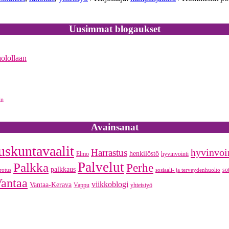
Uusimmat blogaukset
aolollaan
Avainsanat
uskuntavaalit
hyvinvoi
Harrastus
henkilöstö
Elmo
hyvinvointi
Palvelut
Palkka
Perhe
palkkaus
so
rotus
sosiaali- ja terveydenhuolto
antaa
viikkoblogi
Vantaa-Kerava
Vappu
yhteistyö