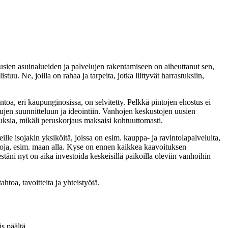
 uusien asuinalueiden ja palvelujen rakentamiseen on aiheuttanut sen,
u. Ne, joilla on rahaa ja tarpeita, jotka liittyvät harrastuksiin,
oa, eri kaupunginosissa, on selvitetty. Pelkkä pintojen ehostus ei
elujen suunnitteluun ja ideointiin. Vanhojen keskustojen uusien
ksia, mikäli peruskorjaus maksaisi kohtuuttomasti.
le isojakin yksiköitä, joissa on esim. kauppa- ja ravintolapalveluita,
paikkoja, esim. maan alla. Kyse on ennen kaikkea kaavoituksen
täni nyt on aika investoida keskeisillä paikoilla oleviin vanhoihin
htoa, tavoitteita ja yhteistyötä.
artikkelissa
s päältä