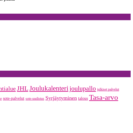
Vantaa
kasvaa
ja
kehittyy
–
palveluja
tarvitaan
myös
vanhoissa
keskuksissa
JHL
Joulukalenteri
joulupallo
ntialue
julkiset palvelut
Tasa-arvo
Syrjäytyminen
sote-palvelut
talous
te
sote-uudistus