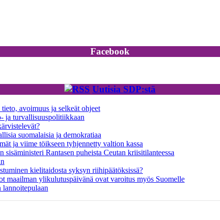
Facebook
Uutisia SDP:stä
tieto, avoimuus ja selkeät ohjeet
ja turvallisuuspolitiikkaan
ärvistelevät?
isia suomalaisia ja demokratiaa
mät ja viime töikseen tyhjennetty valtion kassa
sisäministeri Rantasen puheista Ceutan kriisitilanteessa
an
uminen kielitaidosta syksyn riihipäätöksissä?
ot maailman ylikulutuspäivänä ovat varoitus myös Suomelle
n lannoitepulaan