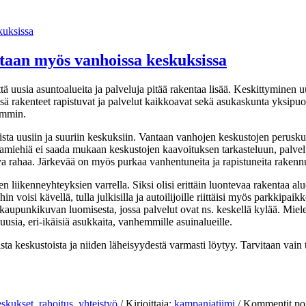
itaan myös vanhoissa keskuksissa
että uusia asuntoalueita ja palveluja pitää rakentaa lisää. Keskittyminen
rakenteet rapistuvat ja palvelut kaikkoavat sekä asukaskunta yksipuolistu
pommin.
ta uusiin ja suuriin keskuksiin. Vantaan vanhojen keskustojen peruskunt
ja virkamiehiä ei saada mukaan keskustojen kaavoituksen tarkasteluun, palv
a rahaa. Järkevää on myös purkaa vanhentuneita ja rapistuneita rakennu
kenneyhteyksien varrella. Siksi olisi erittäin luontevaa rakentaa alueil
ihin voisi kävellä, tulla julkisilla ja autoilijoille riittäisi myös parkki
kaupunkikuvan luomisesta, jossa palvelut ovat ns. keskellä kylää. Mieles
usia, eri-ikäisiä asukkaita, vanhemmille asuinalueille.
a keskustoista ja niiden läheisyydestä varmasti löytyy. Tarvitaan vain ta
eskukset
,
rahoitus
,
yhteistyö
/ Kirjoittaja:
kampanjatiimi
/
Kommentit poi