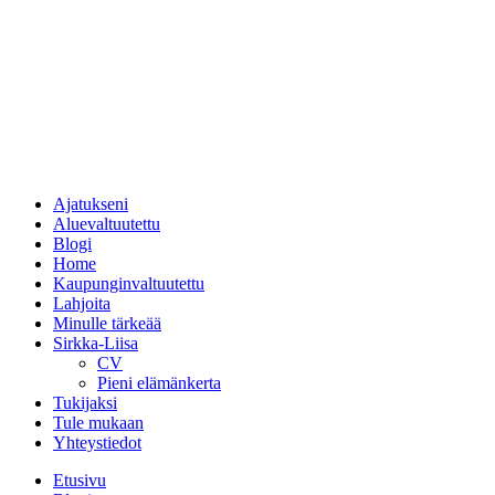
Ajatukseni
Aluevaltuutettu
Blogi
Home
Kaupunginvaltuutettu
Lahjoita
Minulle tärkeää
Sirkka-Liisa
CV
Pieni elämänkerta
Tukijaksi
Tule mukaan
Yhteystiedot
Etusivu