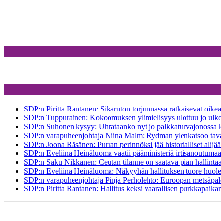
SDP:n Piritta Rantanen: Sikaruton torjunnassa ratkaisevat oikea 
SDP:n Tuppurainen: Kokoomuksen ylimielisyys ulottuu jo ulko- 
SDP:n Suhonen kysyy: Uhrataanko nyt jo palkkaturvajonossa k
SDP:n varapuheenjohtaja Niina Malm: Rydman ylenkatsoo tavall
SDP:n Joona Räsänen: Purran perinnöksi jää historialliset alijää
SDP:n Eveliina Heinäluoma vaatii pääministeriä irtisanoutumaan 
SDP:n Saku Nikkanen: Ceutan tilanne on saatava pian hallinta
SDP:n Eveliina Heinäluoma: Näkyyhän hallituksen tuore huolest
SDP:n varapuheenjohtaja Pinja Perholehto: Euroopan metsäpal
SDP:n Piritta Rantanen: Hallitus keksi vaarallisen purkkapaika
ETUSIVU