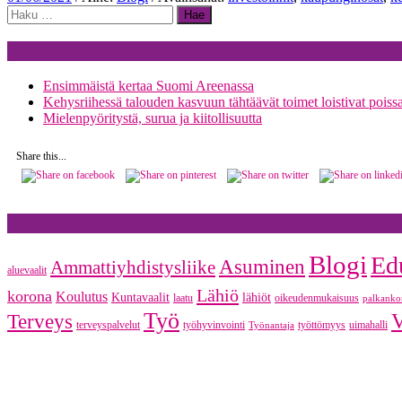
Haku:
Ensimmäistä kertaa Suomi Areenassa
Kehysriihessä talouden kasvuun tähtäävät toimet loistivat poiss
Mielenpyöritystä, surua ja kiitollisuutta
Share this...
Blogi
Ed
Asuminen
Ammattiyhdistysliike
aluevaalit
Lähiö
korona
Koulutus
Kuntavaalit
lähiöt
laatu
oikeudenmukaisuus
palkanko
Työ
V
Terveys
terveyspalvelut
työhyvinvointi
työttömyys
uimahalli
Työnantaja