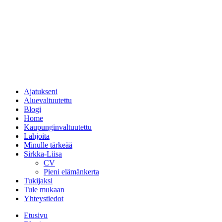
Ajatukseni
Aluevaltuutettu
Blogi
Home
Kaupunginvaltuutettu
Lahjoita
Minulle tärkeää
Sirkka-Liisa
CV
Pieni elämänkerta
Tukijaksi
Tule mukaan
Yhteystiedot
Etusivu