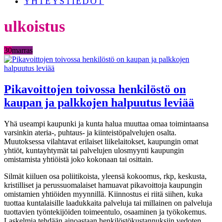
YHTEYSTIEDOT
ulkoistus
30
marras
Pikavoittojen toivossa henkilöstö on
kaupan ja palkkojen halpuutus leviää
Yhä useampi kaupunki ja kunta halua muuttaa omaa toimintaansa
varsinkin ateria-, puhtaus- ja kiinteistöpalvelujen osalta.
Muutoksessa vilahtavat erilaiset liikelaitokset, kaupungin omat
yhtiöt, kuntayhtymät tai palvelujen ulosmyynti kaupungin
omistamista yhtiöistä joko kokonaan tai osittain.
Silmät kiiluen osa poliitikoista, yleensä kokoomus, rkp, keskusta,
kristilliset ja perussuomalaiset hamuavat pikavoittoja kaupungin
omistamien yhtiöiden myynnillä. Kiinnostus ei riitä siihen, kuka
tuottaa kuntalaisille laadukkaita palveluja tai millainen on palveluja
tuottavien työntekijöiden toimeentulo, osaaminen ja työkokemus.
Laskelmia tehdään ainoastaan henkilöstökustannuksiin vedoten.