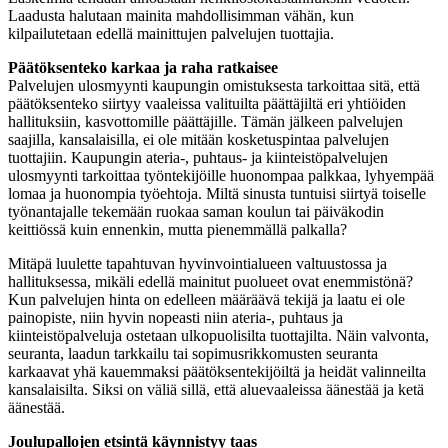
Laadusta halutaan mainita mahdollisimman vähän, kun
kilpailutetaan edellä mainittujen palvelujen tuottajia.
Päätöksenteko karkaa ja raha ratkaisee
Palvelujen ulosmyynti kaupungin omistuksesta tarkoittaa sitä, että
päätöksenteko siirtyy vaaleissa valituilta päättäjiltä eri yhtiöiden
hallituksiin, kasvottomille päättäjille. Tämän jälkeen palvelujen
saajilla, kansalaisilla, ei ole mitään kosketuspintaa palvelujen
tuottajiin. Kaupungin ateria-, puhtaus- ja kiinteistöpalvelujen
ulosmyynti tarkoittaa työntekijöille huonompaa palkkaa, lyhyempää
lomaa ja huonompia työehtoja. Miltä sinusta tuntuisi siirtyä toiselle
työnantajalle tekemään ruokaa saman koulun tai päiväkodin
keittiössä kuin ennenkin, mutta pienemmällä palkalla?
Mitäpä luulette tapahtuvan hyvinvointialueen valtuustossa ja
hallituksessa, mikäli edellä mainitut puolueet ovat enemmistönä?
Kun palvelujen hinta on edelleen määräävä tekijä ja laatu ei ole
painopiste, niin hyvin nopeasti niin ateria-, puhtaus ja
kiinteistöpalveluja ostetaan ulkopuolisilta tuottajilta. Näin valvonta,
seuranta, laadun tarkkailu tai sopimusrikkomusten seuranta
karkaavat yhä kauemmaksi päätöksentekijöiltä ja heidät valinneilta
kansalaisilta. Siksi on väliä sillä, että aluevaaleissa äänestää ja ketä
äänestää.
Joulupallojen etsintä käynnistyy taas