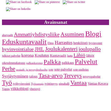
Avainsanat
Blogi
Asuminen
Ammattiyhdistysliike
aluevaalit
Eduskuntavaalit
Harrastus
henkilöstö
Elmo
hyvinvointi
JHL
Joulukalenteri
joulupallo
hyvinvointialue
Lähiö
korona
Koulutus
Kuntavaalit
lähiöt
julkiset palvelut
laatu
Palvelut
Palkka
palkkaus
oikeudenmukaisuus
palkankorotus
Perhe
sote-palvelut
sote
sote-uudistus
sosiaali- ja terveydenhuolto
Tasa-arvo
Terveys
Syrjäytyminen
talous
terveyspalvelut
Työ
Vantaa
Vantaa-Kerava
työhyvinvointi
työttömyys
uimahalli
Työnantaja
viikkoblogi
Vappu
yhteistyö