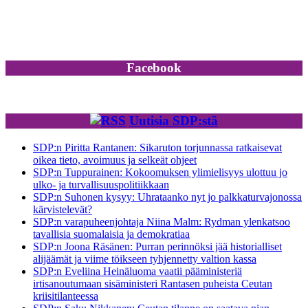
Facebook
Uutisia SDP:stä
SDP:n Piritta Rantanen: Sikaruton torjunnassa ratkaisevat
oikea tieto, avoimuus ja selkeät ohjeet
SDP:n Tuppurainen: Kokoomuksen ylimielisyys ulottuu jo
ulko- ja turvallisuuspolitiikkaan
SDP:n Suhonen kysyy: Uhrataanko nyt jo palkkaturvajonossa
kärvistelevät?
SDP:n varapuheenjohtaja Niina Malm: Rydman ylenkatsoo
tavallisia suomalaisia ja demokratiaa
SDP:n Joona Räsänen: Purran perinnöksi jää historialliset
alijäämät ja viime töikseen tyhjennetty valtion kassa
SDP:n Eveliina Heinäluoma vaatii pääministeriä
irtisanoutumaan sisäministeri Rantasen puheista Ceutan
kriisitilanteessa