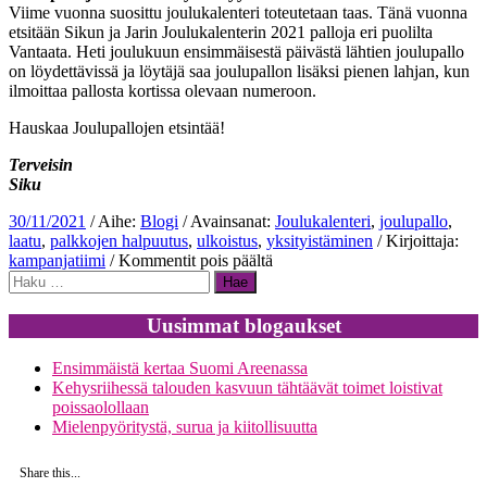
Viime vuonna suosittu joulukalenteri toteutetaan taas. Tänä vuonna
etsitään Sikun ja Jarin Joulukalenterin 2021 palloja eri puolilta
Vantaata. Heti joulukuun ensimmäisestä päivästä lähtien joulupallo
on löydettävissä ja löytäjä saa joulupallon lisäksi pienen lahjan, kun
ilmoittaa pallosta kortissa olevaan numeroon.
Hauskaa Joulupallojen etsintää!
Terveisin
Siku
30/11/2021
/ Aihe:
Blogi
/ Avainsanat:
Joulukalenteri
,
joulupallo
,
laatu
,
palkkojen halpuutus
,
ulkoistus
,
yksityistäminen
/ Kirjoittaja:
artikkelissa
kampanjatiimi
/
Kommentit pois päältä
Haku:
Pikavoittojen
toivossa
henkilöstö
Uusimmat blogaukset
on
kaupan
Ensimmäistä kertaa Suomi Areenassa
ja
Kehysriihessä talouden kasvuun tähtäävät toimet loistivat
palkkojen
poissaolollaan
halpuutus
Mielenpyöritystä, surua ja kiitollisuutta
leviää
Share this...