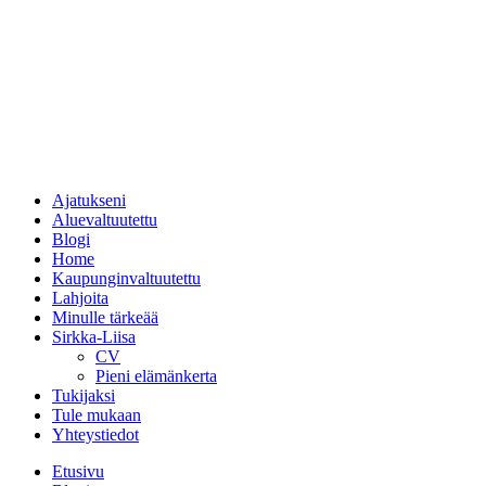
Ajatukseni
Aluevaltuutettu
Blogi
Home
Kaupunginvaltuutettu
Lahjoita
Minulle tärkeää
Sirkka-Liisa
CV
Pieni elämänkerta
Tukijaksi
Tule mukaan
Yhteystiedot
Etusivu