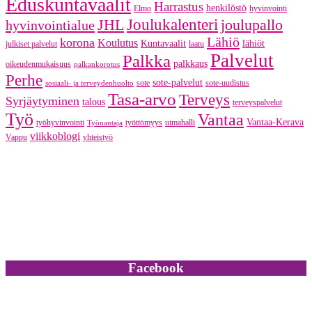
Eduskuntavaalit
Harrastus
henkilöstö
Elmo
hyvinvointi
JHL
Joulukalenteri
joulupallo
hyvinvointialue
Lähiö
korona
Koulutus
Kuntavaalit
lähiöt
julkiset palvelut
laatu
Palvelut
Palkka
palkkaus
oikeudenmukaisuus
palkankorotus
Perhe
sote-palvelut
sote
sote-uudistus
sosiaali- ja terveydenhuolto
Tasa-arvo
Terveys
Syrjäytyminen
talous
terveyspalvelut
Työ
Vantaa
Vantaa-Kerava
työhyvinvointi
työttömyys
uimahalli
Työnantaja
viikkoblogi
Vappu
yhteistyö
Facebook