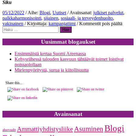
Siku
05/12/2022
/ Aihe:
Blogi
,
Uutiset
/ Avainsanat:
julkiset palvelut
,
palkkaharmonisointi
,
sijainen
,
sosiaali- ja terveydenhuolto
,
artikke
vakinainen
/ Kirjoittaja:
kampanjatiimi
/
Kommentit pois päältä
Haku:
Vantaa
ja
Kerav
Uusimmat blogaukset
hyvinv
palvelu
Ensimmäistä kertaa Suomi Areenassa
on
Kehysriihessä talouden kasvuun tähtäävät toimet loistivat
vahvist
poissaolollaan
Mielenpyöritystä, surua ja kiitollisuutta
Share this...
Avainsanat
Blogi
Asuminen
Ammattiyhdistysliike
aluevaalit