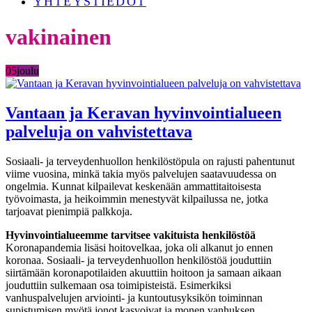
YHTEYSTIEDOT
vakinainen
05
joulu
Vantaan ja Keravan hyvinvointialueen
palveluja on vahvistettava
Sosiaali- ja terveydenhuollon henkilöstöpula on rajusti pahentunut
viime vuosina, minkä takia myös palvelujen saatavuudessa on
ongelmia. Kunnat kilpailevat keskenään ammattitaitoisesta
työvoimasta, ja heikoimmin menestyvät kilpailussa ne, jotka
tarjoavat pienimpiä palkkoja.
Hyvinvointialueemme tarvitsee vakituista henkilöstöä
Koronapandemia lisäsi hoitovelkaa, joka oli alkanut jo ennen
koronaa. Sosiaali- ja terveydenhuollon henkilöstöä jouduttiin
siirtämään koronapotilaiden akuuttiin hoitoon ja samaan aikaan
jouduttiin sulkemaan osa toimipisteistä. Esimerkiksi
vanhuspalvelujen arviointi- ja kuntoutusyksikön toiminnan
supistumisen myötä jonot kasvoivat ja monen vanhuksen