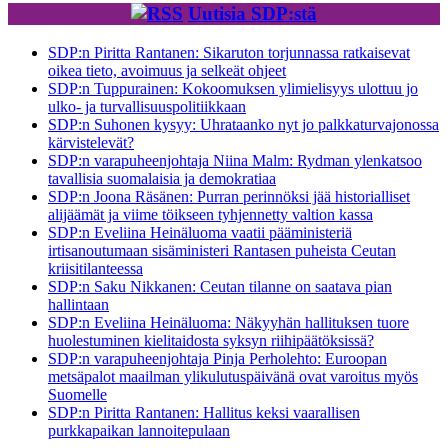
Uutisia SDP:stä
SDP:n Piritta Rantanen: Sikaruton torjunnassa ratkaisevat
oikea tieto, avoimuus ja selkeät ohjeet
SDP:n Tuppurainen: Kokoomuksen ylimielisyys ulottuu jo
ulko- ja turvallisuuspolitiikkaan
SDP:n Suhonen kysyy: Uhrataanko nyt jo palkkaturvajonossa
kärvistelevät?
SDP:n varapuheenjohtaja Niina Malm: Rydman ylenkatsoo
tavallisia suomalaisia ja demokratiaa
SDP:n Joona Räsänen: Purran perinnöksi jää historialliset
alijäämät ja viime töikseen tyhjennetty valtion kassa
SDP:n Eveliina Heinäluoma vaatii pääministeriä
irtisanoutumaan sisäministeri Rantasen puheista Ceutan
kriisitilanteessa
SDP:n Saku Nikkanen: Ceutan tilanne on saatava pian
hallintaan
SDP:n Eveliina Heinäluoma: Näkyyhän hallituksen tuore
huolestuminen kielitaidosta syksyn riihipäätöksissä?
SDP:n varapuheenjohtaja Pinja Perholehto: Euroopan
metsäpalot maailman ylikulutuspäivänä ovat varoitus myös
Suomelle
SDP:n Piritta Rantanen: Hallitus keksi vaarallisen
purkkapaikan lannoitepulaan