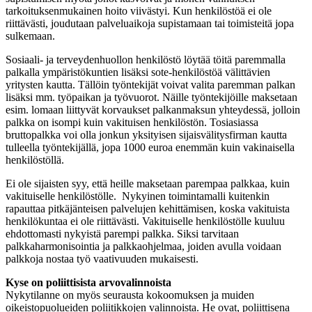
tarkoituksenmukainen hoito viivästyi. Kun henkilöstöä ei ole
riittävästi, joudutaan palveluaikoja supistamaan tai toimisteitä jopa
sulkemaan.
Sosiaali- ja terveydenhuollon henkilöstö löytää töitä paremmalla
palkalla ympäristökuntien lisäksi sote-henkilöstöä välittävien
yritysten kautta. Tällöin työntekijät voivat valita paremman palkan
lisäksi mm. työpaikan ja työvuorot. Näille työntekijöille maksetaan
esim. lomaan liittyvät korvaukset palkanmaksun yhteydessä, jolloin
palkka on isompi kuin vakituisen henkilöstön. Tosiasiassa
bruttopalkka voi olla jonkun yksityisen sijaisvälitysfirman kautta
tulleella työntekijällä, jopa 1000 euroa enemmän kuin vakinaisella
henkilöstöllä.
Ei ole sijaisten syy, että heille maksetaan parempaa palkkaa, kuin
vakituiselle henkilöstölle. Nykyinen toimintamalli kuitenkin
rapauttaa pitkäjänteisen palvelujen kehittämisen, koska vakituista
henkilökuntaa ei ole riittävästi. Vakituiselle henkilöstölle kuuluu
ehdottomasti nykyistä parempi palkka. Siksi tarvitaan
palkkaharmonisointia ja palkkaohjelmaa, joiden avulla voidaan
palkkoja nostaa työ vaativuuden mukaisesti.
Kyse on poliittisista arvovalinnoista
Nykytilanne on myös seurausta kokoomuksen ja muiden
oikeistopuolueiden poliitikkojen valinnoista. He ovat, poliittisena