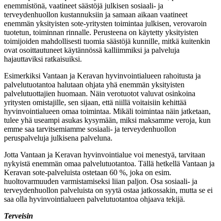
enemmistönä, vaatineet säästöjä julkisen sosiaali- ja
terveydenhuollon kustannuksiin ja samaan aikaan vaatineet
enemmän yksityisten sote-yritysten toimintaa julkisen, verovaroin
tuotetun, toiminnan rinnalle. Perusteena on käytetty yksityisten
toimijoiden mahdollisesti tuomia säästöjä kunnille, mitkä kuitenkin
ovat osoittautuneet käytännössä kalliimmiksi ja palveluja
hajauttaviksi ratkaisuiksi.
Esimerkiksi Vantaan ja Keravan hyvinvointialueen rahoitusta ja
palvelutuotantoa halutaan ohjata yhä enemmän yksityisten
palvelutuottajien huomaan. Näin verotuotot valuvat osinkoina
yritysten omistajille, sen sijaan, että niillä voitaisiin kehittää
hyvinvointialueen omaa toimintaa. Mikäli toimintaa näin jatketaan,
tulee yhä useampi asukas kysymään, miksi maksamme veroja, kun
emme saa tarvitsemiamme sosiaali- ja terveydenhuollon
peruspalveluja julkisena palveluna.
Jotta Vantaan ja Keravan hyvinvointialue voi menestyä, tarvitaan
nykyistä enemmän omaa palvelutuotantoa. Tällä hetkellä Vantaan ja
Keravan sote-palveluista ostetaan 60 %, joka on esim.
huoltovarmuuden varmistamiseksi liian paljon. Osa sosiaali- ja
terveydenhuollon palveluista on syytä ostaa jatkossakin, mutta se ei
saa olla hyvinvointialueen palvelutuotantoa ohjaava tekijä.
Terveisin