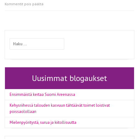
artikkelissa
Kommentit pois päältä
Monipuolisilla
ja
laadukkailla
aterioilla
on
Haku:
suuri
merkitys
vanhuksille
Uusimmat blogaukset
Ensimmäistä kertaa Suomi Areenassa
Kehysriihessä talouden kasvuun tähtäävät toimet loistivat
poissaolollaan
Mielenpyöritystä, surua ja kiitollisuutta