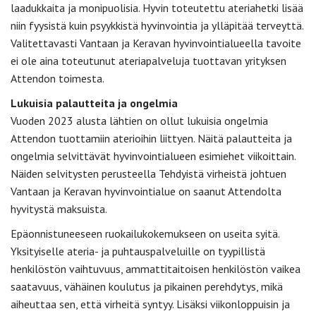
laadukkaita ja monipuolisia. Hyvin toteutettu ateriahetki lisää
niin fyysistä kuin psyykkistä hyvinvointia ja ylläpitää terveyttä.
Valitettavasti Vantaan ja Keravan hyvinvointialueella tavoite
ei ole aina toteutunut ateriapalveluja tuottavan yrityksen
Attendon toimesta.
Lukuisia palautteita ja ongelmia
Vuoden 2023 alusta lähtien on ollut lukuisia ongelmia
Attendon tuottamiin aterioihin liittyen. Näitä palautteita ja
ongelmia selvittävät hyvinvointialueen esimiehet viikoittain.
Näiden selvitysten perusteella Tehdyistä virheistä johtuen
Vantaan ja Keravan hyvinvointialue on saanut Attendolta
hyvitystä maksuista.
Epäonnistuneeseen ruokailukokemukseen on useita syitä.
Yksityiselle ateria- ja puhtauspalveluille on tyypillistä
henkilöstön vaihtuvuus, ammattitaitoisen henkilöstön vaikea
saatavuus, vähäinen koulutus ja pikainen perehdytys, mikä
aiheuttaa sen, että virheitä syntyy. Lisäksi viikonloppuisin ja