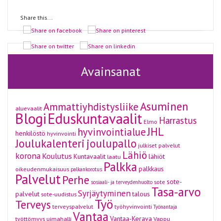
Share this...
Avainsanat
Asuminen
Ammattiyhdistysliike
aluevaalit
Blogi
Eduskuntavaalit
Harrastus
Elmo
JHL
hyvinvointialue
henkilöstö
hyvinvointi
Joulukalenteri
joulupallo
julkiset palvelut
Lähiö
korona
Koulutus
Kuntavaalit
lähiöt
laatu
Palkka
palkkaus
oikeudenmukaisuus
palkankorotus
Palvelut
Perhe
sote-
sote
sosiaali- ja terveydenhuolto
Tasa-arvo
Syrjäytyminen
palvelut
talous
sote-uudistus
Työ
Terveys
terveyspalvelut
työhyvinvointi
Työnantaja
Vantaa
Vantaa-Kerava
työttömyys
uimahalli
Vappu