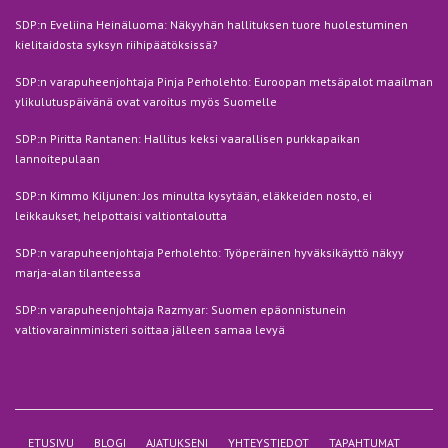
SDP:n Eveliina Heinäluoma: Näkyyhän hallituksen tuore huolestuminen
kielitaidosta syksyn riihipäätöksissä?
SDP:n varapuheenjohtaja Pinja Perholehto: Euroopan metsäpalot maailman
ylikulutuspäivänä ovat varoitus myös Suomelle
SDP:n Piritta Rantanen: Hallitus keksi vaarallisen purkkapaikan
lannoitepulaan
SDP:n Kimmo Kiljunen: Jos minulta kysytään, eläkkeiden nosto, ei
leikkaukset, helpottaisi valtiontaloutta
SDP:n varapuheenjohtaja Perholehto: Työperäinen hyväksikäyttö näkyy
marja-alan tilanteessa
SDP:n varapuheenjohtaja Razmyar: Suomen epäonnistunein
valtiovarainministeri soittaa jälleen samaa levyä
ETUSIVU
BLOGI
AJATUKSENI
YHTEYSTIEDOT
TAPAHTUMAT