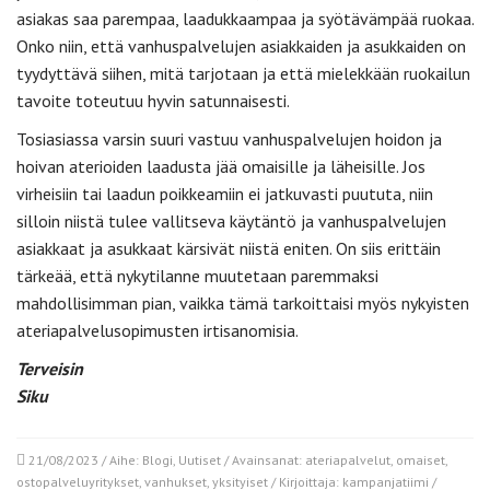
asiakas saa parempaa, laadukkaampaa ja syötävämpää ruokaa.
Onko niin, että vanhuspalvelujen asiakkaiden ja asukkaiden on
tyydyttävä siihen, mitä tarjotaan ja että mielekkään ruokailun
tavoite toteutuu hyvin satunnaisesti.
Tosiasiassa varsin suuri vastuu vanhuspalvelujen hoidon ja
hoivan aterioiden laadusta jää omaisille ja läheisille. Jos
virheisiin tai laadun poikkeamiin ei jatkuvasti puututa, niin
silloin niistä tulee vallitseva käytäntö ja vanhuspalvelujen
asiakkaat ja asukkaat kärsivät niistä eniten. On siis erittäin
tärkeää, että nykytilanne muutetaan paremmaksi
mahdollisimman pian, vaikka tämä tarkoittaisi myös nykyisten
ateriapalvelusopimusten irtisanomisia.
Terveisin
Siku
21/08/2023
/ Aihe:
Blogi
,
Uutiset
/ Avainsanat:
ateriapalvelut
,
omaiset
,
ostopalveluyritykset
,
vanhukset
,
yksityiset
/ Kirjoittaja:
kampanjatiimi
/