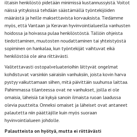
iltaisin henkilöstö pidetään minimissä kustannussyistä. Voitot
näissä yrityksissä tehdään säästämällä työntekijöiden
määrästä ja heille maksettavista korvauksista. Tiedämme
myös, että Vantaan ja Keravan hyvinvointialueella vanhusten
hoidossa ja hoivassa pulaa henkilöstöstä. Tällöin ohjeista
tiedottaminen, muutosten noudattaminen tai yhteistyöstä
sopiminen on hankalaa, kun työntekijät vaihtuvat eikä
henkilöstöä ole aina riittävästi.
Valitettavasti ostopalveluaterioihin liittyvät ongelmat
kohdistuvat varsinkin sairaisiin vanhuksiin, joista kovin harva
pystyy vaikuttamaan siihen, mitä päivittäin suuhunsa laittaa.
Pahimmassa tilanteessa ovat ne vanhukset, joilla ei ole
omaisia, läheisiä tai kykyä sanoin ilmaista ruoan laadussa
olevia puutteita. Onneksi omaiset ja läheiset ovat antaneet
palautetta niin päättäjille kuin myös suoraan
hyvinvointialueen johdolle.
Palautteista on hyötyä, mutta ei riittävästi