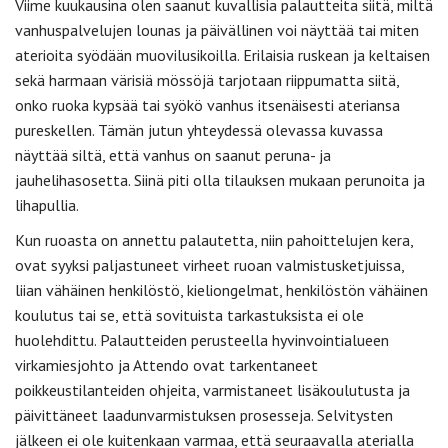
Viime kuukausina olen saanut kuvallisia palautteita siitä, miltä
vanhuspalvelujen lounas ja päivällinen voi näyttää tai miten
aterioita syödään muovilusikoilla. Erilaisia ruskean ja keltaisen
sekä harmaan värisiä mössöjä tarjotaan riippumatta siitä,
onko ruoka kypsää tai syökö vanhus itsenäisesti ateriansa
pureskellen. Tämän jutun yhteydessä olevassa kuvassa
näyttää siltä, että vanhus on saanut peruna- ja
jauhelihasosetta. Siinä piti olla tilauksen mukaan perunoita ja
lihapullia.
Kun ruoasta on annettu palautetta, niin pahoittelujen kera,
ovat syyksi paljastuneet virheet ruoan valmistusketjuissa,
liian vähäinen henkilöstö, kieliongelmat, henkilöstön vähäinen
koulutus tai se, että sovituista tarkastuksista ei ole
huolehdittu. Palautteiden perusteella hyvinvointialueen
virkamiesjohto ja Attendo ovat tarkentaneet
poikkeustilanteiden ohjeita, varmistaneet lisäkoulutusta ja
päivittäneet laadunvarmistuksen prosesseja. Selvitysten
jälkeen ei ole kuitenkaan varmaa, että seuraavalla aterialla