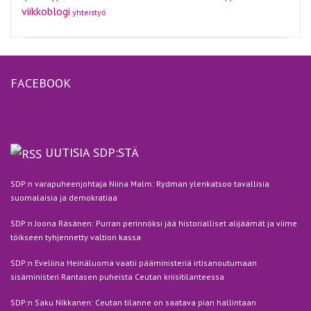
viikkoblogi
yhteistyö
FACEBOOK
UUTISIA SDP:STÄ
SDP:n varapuheenjohtaja Niina Malm: Rydman ylenkatsoo tavallisia
suomalaisia ja demokratiaa
SDP:n Joona Räsänen: Purran perinnöksi jää historialliset alijäämät ja viime
töikseen tyhjennetty valtion kassa
SDP:n Eveliina Heinäluoma vaatii pääministeriä irtisanoutumaan
sisäministeri Rantasen puheista Ceutan kriisitilanteessa
SDP:n Saku Nikkanen: Ceutan tilanne on saatava pian hallintaan