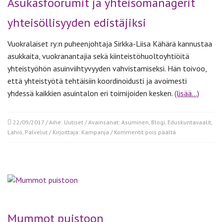
Asukasfoorumit ja yhteisömanagerit
yhteisöllisyyden edistäjiksi
Vuokralaiset ry:n puheenjohtaja Sirkka-Liisa Kähärä kannustaa
asukkaita, vuokranantajia sekä kiinteistöhuoltoyhtiöitä
yhteistyöhön asuinviihtyvyyden vahvistamiseksi. Hän toivoo,
että yhteistyötä tehtäisiin koordinoidusti ja avoimesti
yhdessä kaikkien asuintalon eri toimijoiden kesken.
(lisää…)
22/09/2017
/ Aihe:
Uutiset
/ Avainsanat:
Asuminen
,
Blogi
,
Eduskuntavaalit
,
artikkelissa
Lähiö
,
Palvelut
/ Kirjoittaja:
Kampanja
/
Kommentit pois päältä
Asukasfoorumit
ja
yhteisömanageri
yhteisöllisyyden
edistäjiksi
Mummot puistoon