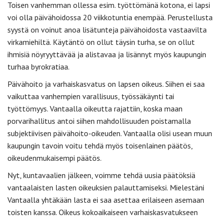
Toisen vanhemman ollessa esim. työttömänä kotona, ei lapsi
voi olla päivähoidossa 20 viikkotuntia enempää. Perustellusta
syystä on voinut anoa lisätunteja päivähoidosta vastaavilta
virkamiehiltä. Käytäntö on ollut täysin turha, se on ollut
ihmisiä nöyryyttävää ja alistavaa ja lisännyt myös kaupungin
turhaa byrokratiaa.
Päivähoito ja varhaiskasvatus on lapsen oikeus. Siihen ei saa
vaikuttaa vanhempien varallisuus, työssäkäynti tai
työttömyys. Vantaalla oikeutta rajattiin, koska maan
porvarihallitus antoi siihen mahdollisuuden poistamalla
subjektiivisen päivähoito-oikeuden. Vantaalla olisi usean muun
kaupungin tavoin voitu tehdä myös toisenlainen päätös,
oikeudenmukaisempi päätös.
Nyt, kuntavaalien jälkeen, voimme tehdä uusia päätöksiä
vantaalaisten lasten oikeuksien palauttamiseksi. Mielestäni
Vantaalla yhtäkään lasta ei saa asettaa erilaiseen asemaan
toisten kanssa. Oikeus kokoaikaiseen varhaiskasvatukseen