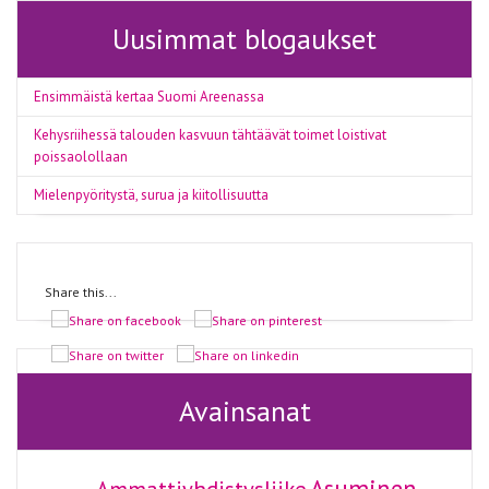
Uusimmat blogaukset
Ensimmäistä kertaa Suomi Areenassa
Kehysriihessä talouden kasvuun tähtäävät toimet loistivat
poissaolollaan
Mielenpyöritystä, surua ja kiitollisuutta
Share this...
Avainsanat
Asuminen