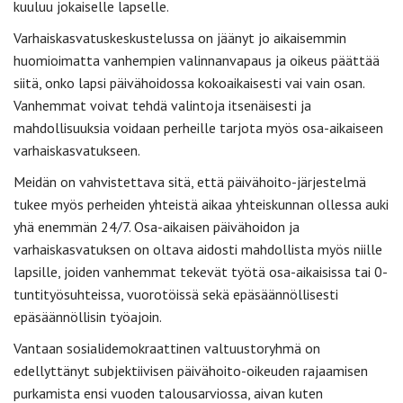
kuuluu jokaiselle lapselle.
Varhaiskasvatuskeskustelussa on jäänyt jo aikaisemmin
huomioimatta vanhempien valinnanvapaus ja oikeus päättää
siitä, onko lapsi päivähoidossa kokoaikaisesti vai vain osan.
Vanhemmat voivat tehdä valintoja itsenäisesti ja
mahdollisuuksia voidaan perheille tarjota myös osa-aikaiseen
varhaiskasvatukseen.
Meidän on vahvistettava sitä, että päivähoito-järjestelmä
tukee myös perheiden yhteistä aikaa yhteiskunnan ollessa auki
yhä enemmän 24/7. Osa-aikaisen päivähoidon ja
varhaiskasvatuksen on oltava aidosti mahdollista myös niille
lapsille, joiden vanhemmat tekevät työtä osa-aikaisissa tai 0-
tuntityösuhteissa, vuorotöissä sekä epäsäännöllisesti
epäsäännöllisin työajoin.
Vantaan sosialidemokraattinen valtuustoryhmä on
edellyttänyt subjektiivisen päivähoito-oikeuden rajaamisen
purkamista ensi vuoden talousarviossa, aivan kuten