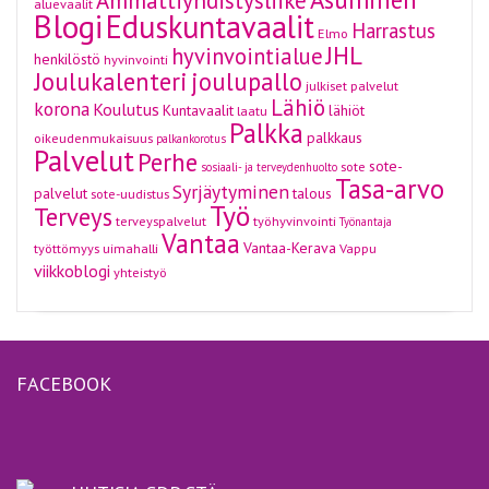
Ammattiyhdistysliike
aluevaalit
Blogi
Eduskuntavaalit
Harrastus
Elmo
JHL
hyvinvointialue
henkilöstö
hyvinvointi
Joulukalenteri
joulupallo
julkiset palvelut
Lähiö
korona
Koulutus
Kuntavaalit
lähiöt
laatu
Palkka
palkkaus
oikeudenmukaisuus
palkankorotus
Palvelut
Perhe
sote-
sote
sosiaali- ja terveydenhuolto
Tasa-arvo
Syrjäytyminen
palvelut
talous
sote-uudistus
Työ
Terveys
terveyspalvelut
työhyvinvointi
Työnantaja
Vantaa
Vantaa-Kerava
työttömyys
uimahalli
Vappu
viikkoblogi
yhteistyö
FACEBOOK