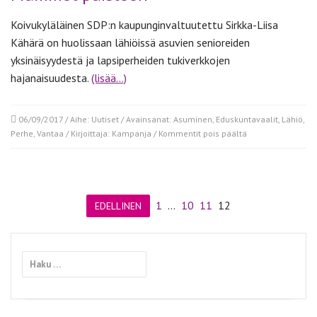
Koivukyläläinen SDP:n kaupunginvaltuutettu Sirkka-Liisa
Kähärä on huolissaan lähiöissä asuvien senioreiden
yksinäisyydestä ja lapsiperheiden tukiverkkojen
hajanaisuudesta.
(lisää…)
06/09/2017
/ Aihe:
Uutiset
/ Avainsanat:
Asuminen
,
Eduskuntavaalit
,
Lähiö
,
artikkelissa
Perhe
,
Vantaa
/ Kirjoittaja:
Kampanja
/
Kommentit pois päältä
Mummot
puistoon
1
…
10
11
12
EDELLINEN
Haku: