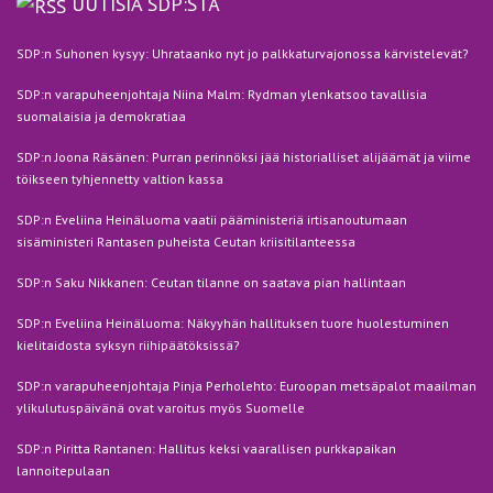
UUTISIA SDP:STÄ
SDP:n Suhonen kysyy: Uhrataanko nyt jo palkkaturvajonossa kärvistelevät?
SDP:n varapuheenjohtaja Niina Malm: Rydman ylenkatsoo tavallisia
suomalaisia ja demokratiaa
SDP:n Joona Räsänen: Purran perinnöksi jää historialliset alijäämät ja viime
töikseen tyhjennetty valtion kassa
SDP:n Eveliina Heinäluoma vaatii pääministeriä irtisanoutumaan
sisäministeri Rantasen puheista Ceutan kriisitilanteessa
SDP:n Saku Nikkanen: Ceutan tilanne on saatava pian hallintaan
SDP:n Eveliina Heinäluoma: Näkyyhän hallituksen tuore huolestuminen
kielitaidosta syksyn riihipäätöksissä?
SDP:n varapuheenjohtaja Pinja Perholehto: Euroopan metsäpalot maailman
ylikulutuspäivänä ovat varoitus myös Suomelle
SDP:n Piritta Rantanen: Hallitus keksi vaarallisen purkkapaikan
lannoitepulaan