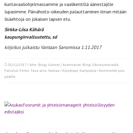
kuntavaaliohjelmassamme ja vaalikentillä äänestäjille
lupasimme. Päivähoito-oikeuden palauttaminen ilman mitään
lisäehtoja on jokaisen lapsen etu.
Sirkka-Liisa Kähärä
kaupunginvaltuutettu, sd
kirjoitus julkaistu Vantaan Sanomissa 1.11.2017
01/11/2017
/ Aihe:
Blogi
,
Uutiset
/ Avainsanat:
Blogi
,
Eduskuntavaalit
,
Palvelut
,
Perhe
,
Tasa-arvo
,
Vantaa
/ Kirjoittaja:
Kampanja
/
Kommentit pois
artikkelissa
päältä
Päivähoito-
oikeus
on
lapsen
oikeus