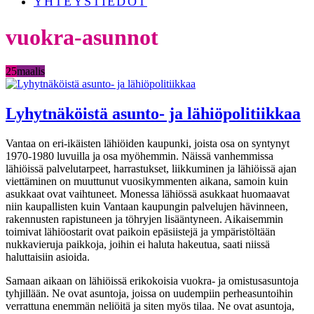
YHTEYSTIEDOT
vuokra-asunnot
25
maalis
Lyhytnäköistä asunto- ja lähiöpolitiikkaa
Vantaa on eri-ikäisten lähiöiden kaupunki, joista osa on syntynyt
1970-1980 luvuilla ja osa myöhemmin. Näissä vanhemmissa
lähiöissä palvelutarpeet, harrastukset, liikkuminen ja lähiöissä ajan
viettäminen on muuttunut vuosikymmenten aikana, samoin kuin
asukkaat ovat vaihtuneet. Monessa lähiössä asukkaat huomaavat
niin kaupallisten kuin Vantaan kaupungin palvelujen hävinneen,
rakennusten rapistuneen ja töhryjen lisääntyneen. Aikaisemmin
toimivat lähiöostarit ovat paikoin epäsiistejä ja ympäristöltään
nukkavieruja paikkoja, joihin ei haluta hakeutua, saati niissä
haluttaisiin asioida.
Samaan aikaan on lähiöissä erikokoisia vuokra- ja omistusasuntoja
tyhjillään. Ne ovat asuntoja, joissa on uudempiin perheasuntoihin
verrattuna enemmän neliöitä ja siten myös tilaa. Ne ovat asuntoja,