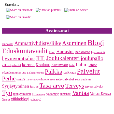
Share this...
Avainsanat
Blogi
Asuminen
Ammattiyhdistysliike
aluevaalit
Eduskuntavaalit
Harrastus
henkilöstö
Elmo
hyvinvointi
JHL
Joulukalenteri
joulupallo
hyvinvointialue
Lähiö
korona
Koulutus
Kuntavaalit
lähiöt
julkiset palvelut
laatu
Palvelut
Palkka
palkkaus
oikeudenmukaisuus
palkankorotus
Perhe
sote-palvelut
sote
sote-uudistus
sosiaali- ja terveydenhuolto
Tasa-arvo
Terveys
Syrjäytyminen
talous
terveyspalvelut
Työ
Vantaa
Vantaa-Kerava
työhyvinvointi
työttömyys
uimahalli
Työnantaja
viikkoblogi
Vappu
yhteistyö