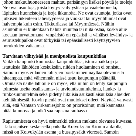
johon makuuhuoneeseen mahtuu parisängyn lisäksi pöytiä ja tuoleja.
Ne ovat asuntoja, joista löytyy säilytystilaa ja vaatehuoneita,
läpitalon huoneistoja ja isoja ikkunoita. Ne ovat asuntoja, jotka ovat
julkisen liikenteen läheisyydessä ja vuokrat tai myyntihinnat ovat
halvempia kuin esim. Tikkurilassa tai Myyrmäessä. Näihin
asuntoihin ei kuitenkaan haluta muuttaa tai niitä ostaa, koska alue
koetaan turvattomana, ympäristö on epäsiisti ja vähäiset levähdys- ja
seurustelupaikat ovat törkyisiä tai epäasiallisesti käyttäytyvien
porukoiden valtaamia.
Tarvitaan viihtyisää ja monipuolista kaupunkitilaa
Vaikka kaupunki kunnostaa kaupunkitilaa, istumapaikkoja ja
istutuksia lähiöiden keskuksiin, niiden huoltaminen ei onnistu.
Samoin myös erilainen töhryjen poistaminen näyttää olevan sitä
hitaampaa, mitä vähemmän niissä asuu kaupungin päättäjiä.
Ominaista näille lähiöille on myös, että niihin on tehty kaupungin
toimesta useita osallistamis- ja arviointisuunnitelmia, hanke- ja
runkosuunnitelmia sekä pidetty lukuisia asukastilaisuuksia alueiden
kehittämisestä. Kovin pieniä ovat muutokset olleet. Näyttää vahvasti
siltä, että Vantaan virkamiesjohto on priorisoinut, mitä kannattaa
pitää kunnossa ja mikä saa rapistua rauhassa.
Rapistumisesta on hyvä esimerkki tekstin mukana olevassa kuvassa.
Talo sijaitsee keskeisellä paikalla Koivukylän Kirnun aukiolla,
missä on Koivukylän asema ja bussipysäkit vieressä. Samoin