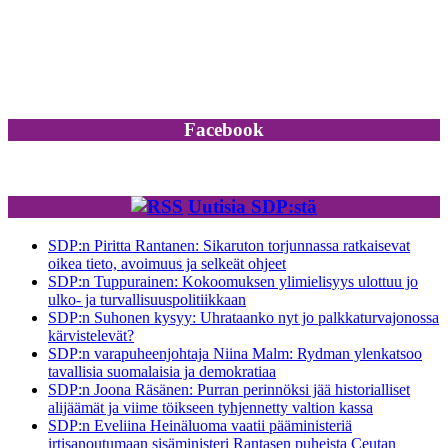
Facebook
Uutisia SDP:stä
SDP:n Piritta Rantanen: Sikaruton torjunnassa ratkaisevat
oikea tieto, avoimuus ja selkeät ohjeet
SDP:n Tuppurainen: Kokoomuksen ylimielisyys ulottuu jo
ulko- ja turvallisuuspolitiikkaan
SDP:n Suhonen kysyy: Uhrataanko nyt jo palkkaturvajonossa
kärvistelevät?
SDP:n varapuheenjohtaja Niina Malm: Rydman ylenkatsoo
tavallisia suomalaisia ja demokratiaa
SDP:n Joona Räsänen: Purran perinnöksi jää historialliset
alijäämät ja viime töikseen tyhjennetty valtion kassa
SDP:n Eveliina Heinäluoma vaatii pääministeriä
irtisanoutumaan sisäministeri Rantasen puheista Ceutan