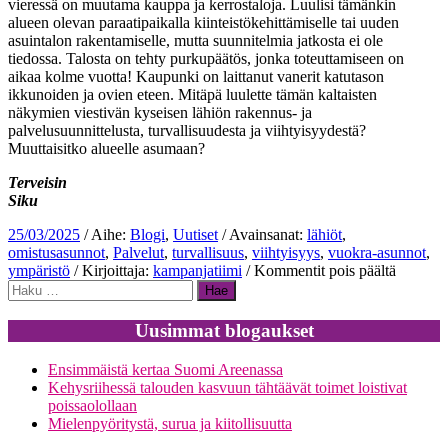
vieressä on muutama kauppa ja kerrostaloja. Luulisi tämänkin
alueen olevan paraatipaikalla kiinteistökehittämiselle tai uuden
asuintalon rakentamiselle, mutta suunnitelmia jatkosta ei ole
tiedossa. Talosta on tehty purkupäätös, jonka toteuttamiseen on
aikaa kolme vuotta! Kaupunki on laittanut vanerit katutason
ikkunoiden ja ovien eteen. Mitäpä luulette tämän kaltaisten
näkymien viestivän kyseisen lähiön rakennus- ja
palvelusuunnittelusta, turvallisuudesta ja viihtyisyydestä?
Muuttaisitko alueelle asumaan?
Terveisin
Siku
25/03/2025
/ Aihe:
Blogi
,
Uutiset
/ Avainsanat:
lähiöt
,
omistusasunnot
,
Palvelut
,
turvallisuus
,
viihtyisyys
,
vuokra-asunnot
,
artikkeli
ympäristö
/ Kirjoittaja:
kampanjatiimi
/
Kommentit pois päältä
Haku:
Lyhytnä
asunto-
ja
Uusimmat blogaukset
lähiöpol
Ensimmäistä kertaa Suomi Areenassa
Kehysriihessä talouden kasvuun tähtäävät toimet loistivat
poissaolollaan
Mielenpyöritystä, surua ja kiitollisuutta