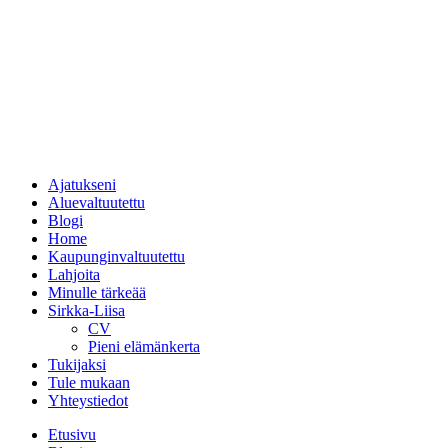
Ajatukseni
Aluevaltuutettu
Blogi
Home
Kaupunginvaltuutettu
Lahjoita
Minulle tärkeää
Sirkka-Liisa
CV
Pieni elämänkerta
Tukijaksi
Tule mukaan
Yhteystiedot
Etusivu