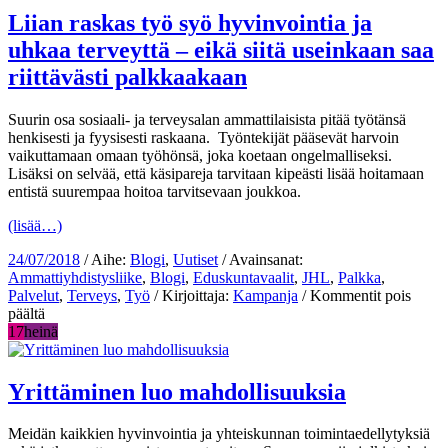
loppuu
Liian raskas työ syö hyvinvointia ja
ja
uhkaa terveyttä – eikä siitä useinkaan saa
työ
kutsuu
riittävästi palkkaakaan
–
kiireisist
Suurin osa sosiaali- ja terveysalan ammattilaisista pitää työtänsä
hetkistä
henkisesti ja fyysisesti raskaana. Työntekijät pääsevät harvoin
selvitään
vaikuttamaan omaan työhönsä, joka koetaan ongelmalliseksi.
työyhtei
Lisäksi on selvää, että käsipareja tarvitaan kipeästi lisää hoitamaan
tuella
entistä suurempaa hoitoa tarvitsevaan joukkoa.
(lisää…)
24/07/2018
/ Aihe:
Blogi
,
Uutiset
/ Avainsanat:
Ammattiyhdistysliike
,
Blogi
,
Eduskuntavaalit
,
JHL
,
Palkka
,
Palvelut
,
Terveys
,
Työ
/ Kirjoittaja:
Kampanja
/
Kommentit pois
artikkelissa
päältä
Liian
17
heinä
raskas
työ
syö
Yrittäminen luo mahdollisuuksia
hyvinvointia
ja
Meidän kaikkien hyvinvointia ja yhteiskunnan toimintaedellytyksiä
uhkaa