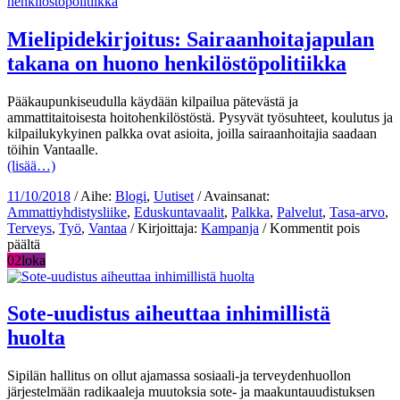
–
iloa
vanhu
Mielipidekirjoitus: Sairaanhoitajapulan
lämpi
takana on huono henkilöstöpolitiikka
ponch
Pääkaupunkiseudulla käydään kilpailua pätevästä ja
ammattitaitoisesta hoitohenkilöstöstä. Pysyvät työsuhteet, koulutus ja
kilpailukykyinen palkka ovat asioita, joilla sairaanhoitajia saadaan
töihin Vantaalle.
(lisää…)
11/10/2018
/ Aihe:
Blogi
,
Uutiset
/ Avainsanat:
Ammattiyhdistysliike
,
Eduskuntavaalit
,
Palkka
,
Palvelut
,
Tasa-arvo
,
Terveys
,
Työ
,
Vantaa
/ Kirjoittaja:
Kampanja
/
Kommentit pois
artikkelissa
päältä
Mielipidekirjoitus:
02
loka
Sairaanhoitajapulan
takana
on
Sote-uudistus aiheuttaa inhimillistä
huono
huolta
henkilöstöpolitiikka
Sipilän hallitus on ollut ajamassa sosiaali-ja terveydenhuollon
järjestelmään radikaaleja muutoksia sote- ja maakuntauudistuksen