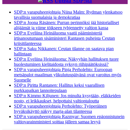
Uutisia SDP:stä
SDP:n varapuheenjohtaja Niina Malm: Rydman ylenkatsoo
tavallisia suomalaisia ja demokratiaa
SDP:n Joona Räsänen: Purran perinnöksi jää historialliset
alijäämät ja viime töikseen tyhjennetty valtion kassa
SDP:n Eveliina Heinäluoma vaatii pääministeriä
irtisanoutumaan sisäministeri Rantasen puheista Ceutan
kriisitilanteessa
SDP:n Saku Nikkanen: Ceutan tilanne on saatava pian
hallintaan
SDP:n Eveliina Heinäluoma: Näkyyhän hallituksen tuore
huolestuminen kielitaidosta syksyn riihipäätöksissä?
SDP:n varapuheenjohtaja Pinja Perholehto: Euroopan
metsäpalot maailman ylikulutuspäivänä ovat varoitus myös
Suomelle
SDP:n Piritta Rantanen: Hallitus keksi vaarallisen
purkkapaikan lannoitepulaan
SDP:n Kimmo Kiljunen: Jos minulta kysytään, eläkkeiden
nosto, ei leikkaukset, helpottaisi valtiontaloutta
SDP:n varapuheenjohtaja Perholehto: Työperäinen
hyväksikäyttö näkyy marja-alan tilanteessa
SDP:n varapuheenjohtaja Razmyar: Suomen epäonnistunein
valtiovarainministeri soittaa jälleen samaa levyä