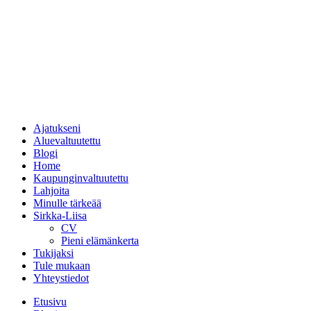
Ajatukseni
Aluevaltuutettu
Blogi
Home
Kaupunginvaltuutettu
Lahjoita
Minulle tärkeää
Sirkka-Liisa
CV
Pieni elämänkerta
Tukijaksi
Tule mukaan
Yhteystiedot
Etusivu