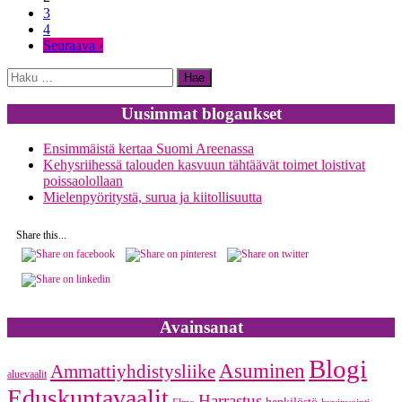
3
on
4
keskusta-
Seuraava ›
asumisen
yksipuolistuminen
Haku:
Uusimmat blogaukset
Ensimmäistä kertaa Suomi Areenassa
Kehysriihessä talouden kasvuun tähtäävät toimet loistivat
poissaolollaan
Mielenpyöritystä, surua ja kiitollisuutta
Share this...
Avainsanat
Blogi
Asuminen
Ammattiyhdistysliike
aluevaalit
Eduskuntavaalit
Harrastus