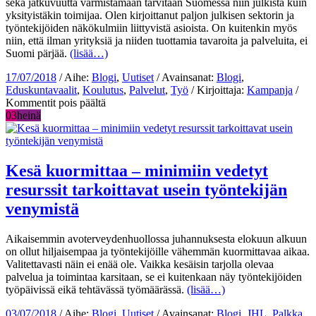
sekä jatkuvuutta varmistamaan tarvitaan Suomessa niin julkista kuin
terveyttä
yksityistäkin toimijaa. Olen kirjoittanut paljon julkisen sektorin ja
–
työntekijöiden näkökulmiin liittyvistä asioista. On kuitenkin myös
eikä
niin, että ilman yrityksiä ja niiden tuottamia tavaroita ja palveluita, ei
siitä
Suomi pärjää.
(lisää…)
useinkaan
saa
17/07/2018
/ Aihe:
Blogi
,
Uutiset
/ Avainsanat:
Blogi
,
riittävästi
Eduskuntavaalit
,
Koulutus
,
Palvelut
,
Työ
/ Kirjoittaja:
Kampanja
/
palkkaakaan
artikkelissa
Kommentit pois päältä
Yrittäminen
03
heinä
luo
mahdollisuuksia
Kesä kuormittaa – minimiin vedetyt
resurssit tarkoittavat usein työntekijän
venymistä
Aikaisemmin avoterveydenhuollossa juhannuksesta elokuun alkuun
on ollut hiljaisempaa ja työntekijöille vähemmän kuormittavaa aikaa.
Valitettavasti näin ei enää ole. Vaikka kesäisin tarjolla olevaa
palvelua ja toimintaa karsitaan, se ei kuitenkaan näy työntekijöiden
työpäivissä eikä tehtävässä työmäärässä.
(lisää…)
03/07/2018
/ Aihe:
Blogi
,
Uutiset
/ Avainsanat:
Blogi
,
JHL
,
Palkka
,