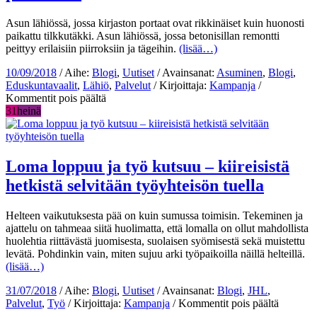
yhteensovittamista
Asun lähiössä, jossa kirjaston portaat ovat rikkinäiset kuin huonosti
paikattu tilkkutäkki. Asun lähiössä, jossa betonisillan remontti
peittyy erilaisiin piirroksiin ja tägeihin.
(lisää…)
10/09/2018
/ Aihe:
Blogi
,
Uutiset
/ Avainsanat:
Asuminen
,
Blogi
,
Eduskuntavaalit
,
Lähiö
,
Palvelut
/ Kirjoittaja:
Kampanja
/
artikkelissa
Kommentit pois päältä
Asun
31
heinä
lähiössä,
jossa
kaikki
voisi
Loma loppuu ja työ kutsuu – kiireisistä
olla
hetkistä selvitään työyhteisön tuella
paremmin
Helteen vaikutuksesta pää on kuin sumussa toimisin. Tekeminen ja
ajattelu on tahmeaa siitä huolimatta, että lomalla on ollut mahdollista
huolehtia riittävästä juomisesta, suolaisen syömisestä sekä muistettu
levätä. Pohdinkin vain, miten sujuu arki työpaikoilla näillä helteillä.
(lisää…)
31/07/2018
/ Aihe:
Blogi
,
Uutiset
/ Avainsanat:
Blogi
,
JHL
,
artikkeli
Palvelut
,
Työ
/ Kirjoittaja:
Kampanja
/
Kommentit pois päältä
Loma