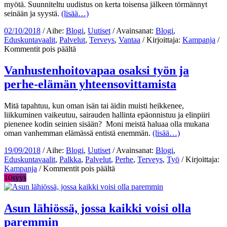
myötä. Suunniteltu uudistus on kerta toisensa jälkeen törmännyt
seinään ja syystä.
(lisää…)
02/10/2018
/ Aihe:
Blogi
,
Uutiset
/ Avainsanat:
Blogi
,
Eduskuntavaalit
,
Palvelut
,
Terveys
,
Vantaa
/ Kirjoittaja:
Kampanja
/
artikkelissa
Kommentit pois päältä
Sote-
uudistus
Vanhustenhoitovapaa osaksi työn ja
aiheuttaa
perhe-elämän yhteensovittamista
inhimillistä
huolta
Mitä tapahtuu, kun oman isän tai äidin muisti heikkenee,
liikkuminen vaikeutuu, sairauden hallinta epäonnistuu ja elinpiiri
pienenee kodin seinien sisään? Moni meistä haluaa olla mukana
oman vanhemman elämässä entistä enemmän.
(lisää…)
19/09/2018
/ Aihe:
Blogi
,
Uutiset
/ Avainsanat:
Blogi
,
Eduskuntavaalit
,
Palkka
,
Palvelut
,
Perhe
,
Terveys
,
Työ
/ Kirjoittaja:
artikkelissa
Kampanja
/
Kommentit pois päältä
Vanhustenhoitovapaa
10
syys
osaksi
työn
ja
Asun lähiössä, jossa kaikki voisi olla
perhe-
paremmin
elämän