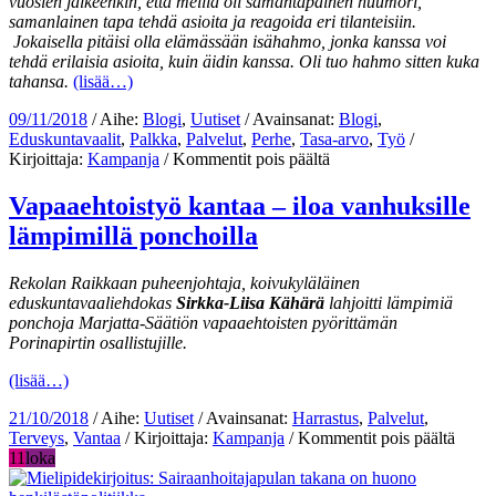
vuosien jälkeenkin, että meillä oli samantapainen huumori,
samanlainen tapa tehdä asioita ja reagoida eri tilanteisiin.
Jokaisella pitäisi olla elämässään isähahmo, jonka kanssa voi
tehdä erilaisia asioita, kuin äidin kanssa. Oli tuo hahmo sitten kuka
tahansa.
(lisää…)
09/11/2018
/ Aihe:
Blogi
,
Uutiset
/ Avainsanat:
Blogi
,
Eduskuntavaalit
,
Palkka
,
Palvelut
,
Perhe
,
Tasa-arvo
,
Työ
/
artikkelissa
Kirjoittaja:
Kampanja
/
Kommentit pois päältä
Perhevapaauudistuksen
aika
Vapaaehtoistyö kantaa – iloa vanhuksille
on
lämpimillä ponchoilla
NYT
Rekolan Raikkaan puheenjohtaja, koivukyläläinen
eduskuntavaaliehdokas
Sirkka-Liisa Kähärä
lahjoitti lämpimiä
ponchoja Marjatta-Säätiön vapaaehtoisten pyörittämän
Porinapirtin osallistujille.
(lisää…)
21/10/2018
/ Aihe:
Uutiset
/ Avainsanat:
Harrastus
,
Palvelut
,
artikk
Terveys
,
Vantaa
/ Kirjoittaja:
Kampanja
/
Kommentit pois päältä
Vapaa
11
loka
kanta