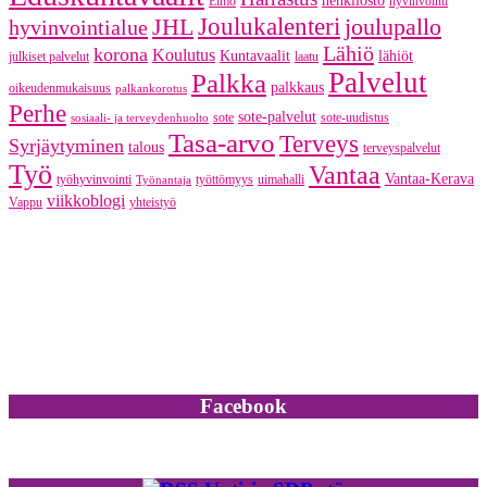
henkilöstö
Elmo
hyvinvointi
JHL
Joulukalenteri
joulupallo
hyvinvointialue
Lähiö
korona
Koulutus
Kuntavaalit
lähiöt
julkiset palvelut
laatu
Palvelut
Palkka
palkkaus
oikeudenmukaisuus
palkankorotus
Perhe
sote-palvelut
sote
sote-uudistus
sosiaali- ja terveydenhuolto
Tasa-arvo
Terveys
Syrjäytyminen
talous
terveyspalvelut
Työ
Vantaa
Vantaa-Kerava
työhyvinvointi
työttömyys
uimahalli
Työnantaja
viikkoblogi
Vappu
yhteistyö
Facebook