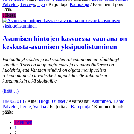
Palvelut
,
Terveys
,
Työ
/ Kirjoittaja:
Kampanja
/
Kommentit pois
artikkelissa
päältä
Kesä
18
kesä
kuormittaa
–
minimiin
vedetyt
Asumisen hintojen kasvaessa vaarana on
resurssit
keskusta-asumisen yksipuolistuminen
tarkoittavat
usein
työntekijän
Vantaalla yksiöiden ja kaksioiden rakentaminen on räjähtänyt
venymistä
vauhtiin. Tärkeää kaupungin maa- ja asuntopolitiikassa on
huolehtia, että Vantaan tehtävä on ohjata monipuolista
rakennuttamista tavallisille kaupunkilaisille kohtuullisin
kustannuksin eikä sijoittajille.
(lisää…)
18/06/2018
/ Aihe:
Blogi
,
Uutiset
/ Avainsanat:
Asuminen
,
Lähiö
,
Palvelut
,
Perhe
,
Vantaa
/ Kirjoittaja:
Kampanja
/
Kommentit pois
artikkelissa
päältä
Asumisen
Edellinen
hintojen
1
kasvaessa
2
vaarana