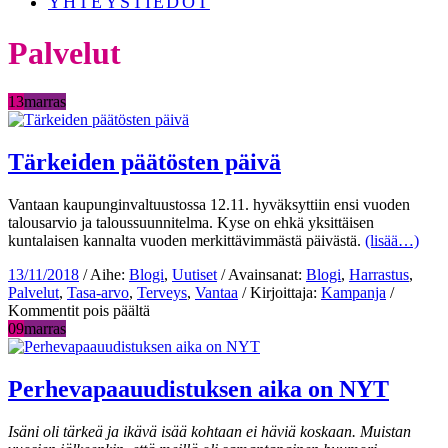
YHTEYSTIEDOT
Palvelut
13
marras
Tärkeiden päätösten päivä
Vantaan kaupunginvaltuustossa 12.11. hyväksyttiin ensi vuoden
talousarvio ja taloussuunnitelma. Kyse on ehkä yksittäisen
kuntalaisen kannalta vuoden merkittävimmästä päivästä.
(lisää…)
13/11/2018
/ Aihe:
Blogi
,
Uutiset
/ Avainsanat:
Blogi
,
Harrastus
,
Palvelut
,
Tasa-arvo
,
Terveys
,
Vantaa
/ Kirjoittaja:
Kampanja
/
artikkelissa
Kommentit pois päältä
Tärkeiden
09
marras
päätösten
päivä
Perhevapaauudistuksen aika on NYT
Isäni oli tärkeä ja ikävä isää kohtaan ei häviä koskaan. Muistan